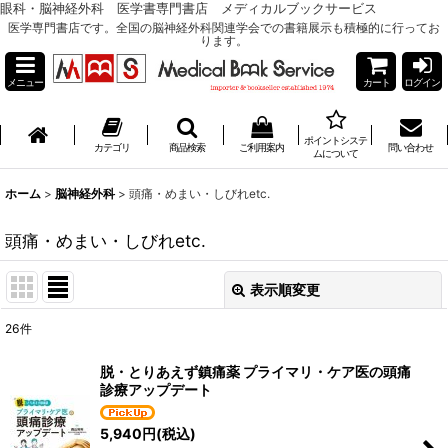
眼科・脳神経外科 医学書専門書店 メディカルブックサービス
医学専門書店です。全国の脳神経外科関連学会での書籍展示も積極的に行ってお
ります。
メニュー
カート
ログイン
ポイントシステ
カテゴリ
商品検索
ご利用案内
問い合わせ
ムについて
ホーム
>
脳神経外科
>
頭痛・めまい・しびれetc.
頭痛・めまい・しびれetc.
表示順変更
閉じる
26
件
表示数
:
脱・とりあえず鎮痛薬 プライマリ・ケア医の頭痛
診療アップデート
並び順
:
5,940
円
(税込)