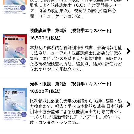
絞り込む
監修による視能訓練士（C.O）向け専門書シリー
ズ、待望の改訂第2版。視覚器の解剖や臨床心
理、コミュニケーションな…
視能訓練学 第2版 [視能学エキスパート]
16,500
円
(税込)
本邦初の体系的な視能訓練学成書、最新情報を盛
り込みリニューアル！視能訓練士に必要な知識を
集積。エビデンスを踏まえた視能訓練、多岐にわ
たる視機能検査の方法、留意点、結果の評価など
をわかりやすく系統立てて…
光学・眼鏡 第2版 [視能学エキスパート]
16,500
円
(税込)
眼科領域に必要な光学の知識から眼鏡の基礎・処
方検査まで、幅広く学べる本格的な成書 日本視能
訓練士協会監修による視能訓練士向け専門書シリ
ーズの1冊が最新情報にアップデート。光学・眼
鏡・コンタクトレンズの…