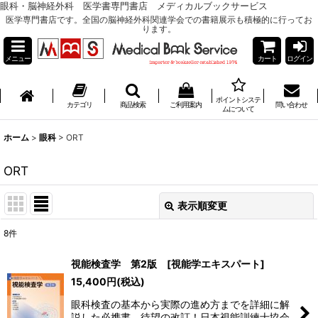
眼科・脳神経外科 医学書専門書店 メディカルブックサービス
医学専門書店です。全国の脳神経外科関連学会での書籍展示も積極的に行ってお
ります。
メニュー
カート
ログイン
ポイントシステ
カテゴリ
商品検索
ご利用案内
問い合わせ
ムについて
ホーム
>
眼科
>
ORT
ORT
表示順変更
閉じる
8
件
表示数
:
視能検査学 第2版 [視能学エキスパート]
15,400
円
(税込)
並び順
:
眼科検査の基本から実際の進め方までを詳細に解
説した必携書、待望の改訂！日本視能訓練士協会