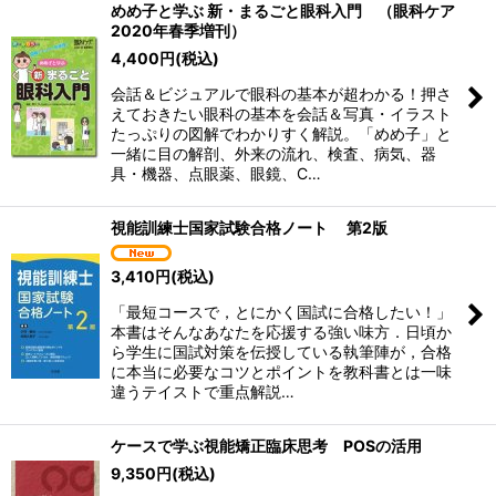
めめ子と学ぶ 新・まるごと眼科入門 （眼科ケア
2020年春季増刊）
4,400
円
(税込)
会話＆ビジュアルで眼科の基本が超わかる！押さ
えておきたい眼科の基本を会話＆写真・イラスト
たっぷりの図解でわかりすく解説。「めめ子」と
一緒に目の解剖、外来の流れ、検査、病気、器
具・機器、点眼薬、眼鏡、C…
視能訓練士国家試験合格ノート 第2版
3,410
円
(税込)
「最短コースで，とにかく国試に合格したい！」
本書はそんなあなたを応援する強い味方．日頃か
ら学生に国試対策を伝授している執筆陣が，合格
に本当に必要なコツとポイントを教科書とは一味
違うテイストで重点解説…
ケースで学ぶ視能矯正臨床思考 POSの活用
9,350
円
(税込)