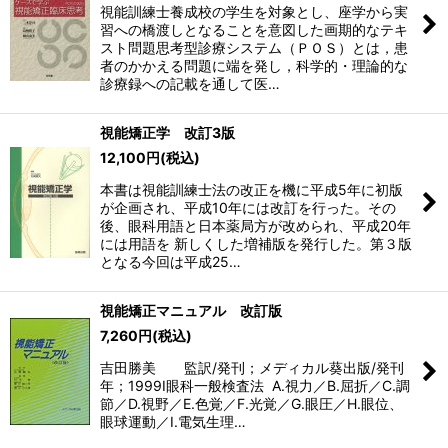
視能訓練士養成校の学生を対象とし、座学から実
習への橋渡しとなることを意図した画期的なテキ
スト問題思考型診療システム（ＰＯＳ）とは，患
者のかかえる問題に端を発し，科学的・理論的な
診療録への記載を通して医…
視能矯正学 改訂3版
12,100
円
(税込)
本書は視能訓練士法の改正を機に平成5年に初版
が企画され、平成10年には改訂を行った。その
後、眼科用語と日本薬局方が改められ、平成20年
には用語を 新しくした増補版を発行した。第３版
となる今回は平成25…
視能矯正マニュアル 改訂版
7,260
円
(税込)
吉田勝美 監訳/発刊；メディカル葵出版/発刊
年；1999I眼科一般検査法 A.視力／B.屈折／C.調
節／D.視野／E.色覚／F.光覚／G.眼圧／H.眼位、
眼球運動／I.電気生理…