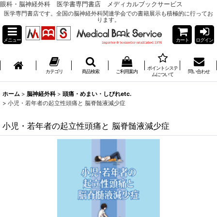
眼科・脳神経外科 医学書専門書店 メディカルブックサービス
医学専門書店です。全国の脳神経外科関連学会での書籍展示も積極的に行ってお
ります。
メニュー
カート
ログイン
ポイントシステ
カテゴリ
商品検索
ご利用案内
問い合わせ
ムについて
ホーム
>
脳神経外科
>
頭痛・めまい・しびれetc.
>
小児・若年者の起立性頭痛と 脳脊髄液減少症
小児・若年者の起立性頭痛と 脳脊髄液減少症