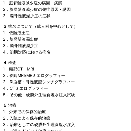
1．脳脊髄液減少症の病因・病態
2．脳脊髄液減少症の発症原因・誘因
3．脳脊髄液減少症の症状
３
病名について（成人例を中心として）
1．低髄液圧症
2．脳脊髄液漏出症
3．脳脊髄液減少症
4．初期対応における病名
４
検査
1．頭部CT・MRI
2．脊随MRI/MRミエログラフィー
3．RI脳槽・脊髄液腔シンチグラフィー
4．CTミエログラフィー
5．その他：硬膜外生理食塩水注入試験
５
治療
1．外来での保存的治療
2．入院による保存的治療
3．治療としての硬膜外生理食塩水注入
4．ブラッドパッチ治療について