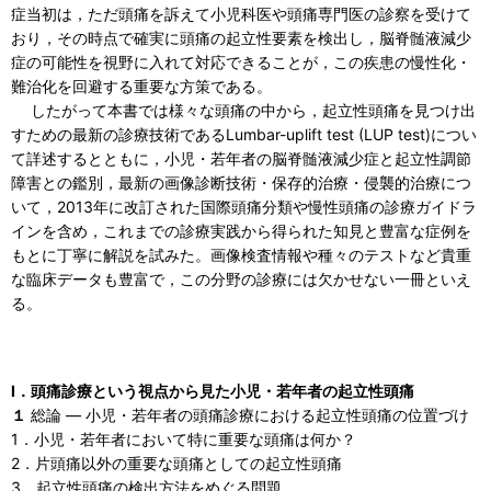
症当初は，ただ頭痛を訴えて小児科医や頭痛専門医の診察を受けて
おり，その時点で確実に頭痛の起立性要素を検出し，脳脊髄液減少
症の可能性を視野に入れて対応できることが，この疾患の慢性化・
難治化を回避する重要な方策である。
したがって本書では様々な頭痛の中から，起立性頭痛を見つけ出
すための最新の診療技術であるLumbar-uplift test (LUP test)につい
て詳述するとともに，小児・若年者の脳脊髄液減少症と起立性調節
障害との鑑別，最新の画像診断技術・保存的治療・侵襲的治療につ
いて，2013年に改訂された国際頭痛分類や慢性頭痛の診療ガイドラ
インを含め，これまでの診療実践から得られた知見と豊富な症例を
もとに丁寧に解説を試みた。画像検査情報や種々のテストなど貴重
な臨床データも豊富で，この分野の診療には欠かせない一冊といえ
る。
I．頭痛診療という視点から見た小児・若年者の起立性頭痛
１
総論 ― 小児・若年者の頭痛診療における起立性頭痛の位置づけ
1．小児・若年者において特に重要な頭痛は何か？
2．片頭痛以外の重要な頭痛としての起立性頭痛
3．起立性頭痛の検出方法をめぐる問題