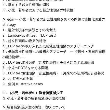
4．潜在する起立性頭痛の問題
5．小児・若年者における起立性頭痛の特異性
２
各論 ― 小児・若年者の起立性頭痛をめぐる問題と慢性化回避の
strategy
1．起立性頭痛の病態とその検出法
2．Lumbar-uplift test （LUP test）
3．起立性頭痛の臨床的特徴
4．LUP testを取り入れた低髄液圧性頭痛のスクリーニング
5．低髄液圧性頭痛への最初のアプローチ ― 持続性・連日性頭痛
の鑑別診断 ―
6．LUP test陽性頭痛（起立性頭痛）を引き起こす原因疾患
7．小児のPOTSをめぐる問題
8．LUP test陽性頭痛（起立性頭痛）：外来での初期対応と改善の
乏しい症例への対応
9．症例 Illustrative cases
II．（小児・若年者の）脳脊髄液減少症
１
小児・若年者の脳脊髄液減少症の概要
２
脳脊髄液減少症の病態，症状について