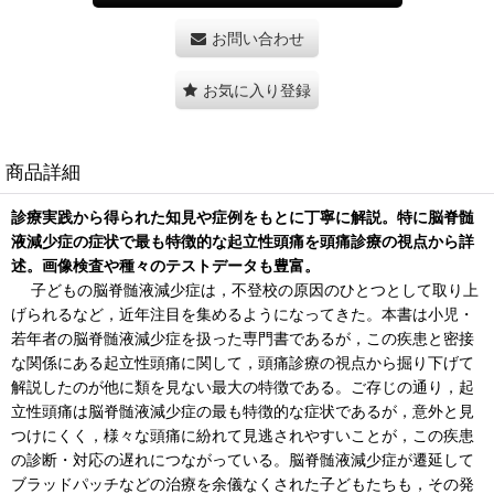
お問い合わせ
お気に入り登録
商品詳細
診療実践から得られた知見や症例をもとに丁寧に解説。特に脳脊髄
液減少症の症状で最も特徴的な起立性頭痛を頭痛診療の視点から詳
述。画像検査や種々のテストデータも豊富。
子どもの脳脊髄液減少症は，不登校の原因のひとつとして取り上
げられるなど，近年注目を集めるようになってきた。本書は小児・
若年者の脳脊髄液減少症を扱った専門書であるが，この疾患と密接
な関係にある起立性頭痛に関して，頭痛診療の視点から掘り下げて
解説したのが他に類を見ない最大の特徴である。ご存じの通り，起
立性頭痛は脳脊髄液減少症の最も特徴的な症状であるが，意外と見
つけにくく，様々な頭痛に紛れて見逃されやすいことが，この疾患
の診断・対応の遅れにつながっている。脳脊髄液減少症が遷延して
ブラッドパッチなどの治療を余儀なくされた子どもたちも，その発