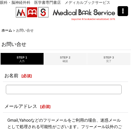
眼科・脳神経外科 医学書専門書店 メディカルブックサービス
ホーム
>
お問い合せ
お問い合せ
STEP 1
STEP 2
STEP 3
入力
確認
完了
お名前
[
必須
]
メールアドレス
[
必須
]
Gmail,Yahooなどのフリーメールをご利用の場合、迷惑メール
として処理される可能性がございます。フリーメール以外のご