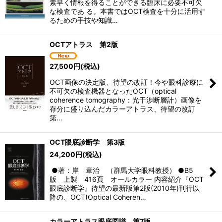
素早く情報を得ることができる臨床に必要不可欠
な検査であ る。本書ではOCT検査を十分に活用す
るための手技や知識…
OCTアトラス 第2版
27,500
円
(税込)
OCT画像の決定版、待望の改訂！今や眼科診療に
不可欠の検査機器となったOCT（optical
coherence tomography：光干渉断層計）画像を
存分に盛り込んだカラーアトラス、待望の改訂
第…
OCT眼底診断学 第3版
24,200
円
(税込)
●著：岸 章治 （群馬大学眼科教授） ●B5
版 上製 416頁 オールカラー 内容紹介『OCT
眼底診断学』待望の最新版第2版(2010年)刊行以
降の、OCT(Optical Coheren…
カラーアトラス眼底図譜 第7版