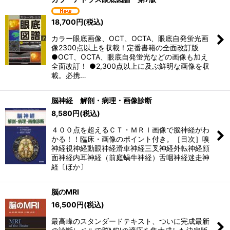
18,700
円
(税込)
カラー眼底画像、OCT、OCTA、眼底自発蛍光画
像2300点以上を収載！定番書籍の全面改訂版
●OCT、OCTA、眼底自発蛍光などの画像も加え
全面改訂！ ●2,300点以上に及ぶ鮮明な画像を収
載。必携…
脳神経 解剖・病理・画像診断
8,580
円
(税込)
４００点を超えるＣＴ・ＭＲＩ画像で脳神経がわ
かる！！臨床・画像のポイント付き。［目次］嗅
神経視神経動眼神経滑車神経三叉神経外転神経顔
面神経内耳神経（前庭蝸牛神経）舌咽神経迷走神
経〔ほか〕
脳のMRI
16,500
円
(税込)
最高峰のスタンダードテキスト、ついに完成最新