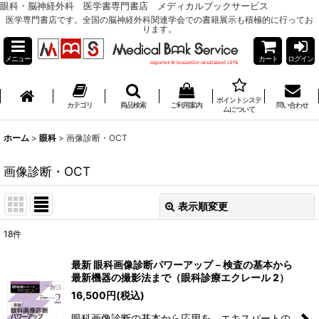
眼科・脳神経外科 医学書専門書店 メディカルブックサービス
医学専門書店です。全国の脳神経外科関連学会での書籍展示も積極的に行ってお
ります。
メニュー
カート
ログイン
ポイントシステ
カテゴリ
商品検索
ご利用案内
問い合わせ
ムについて
ホーム
>
眼科
>
画像診断・OCT
画像診断・OCT
表示順変更
閉じる
18
件
表示数
:
最新 眼科画像診断パワーアップ－検査の基本から
最新機器の撮影法まで（眼科診療エクレール 2）
並び順
:
16,500
円
(税込)
眼科画像診断の基本から応用を，エキスパートの