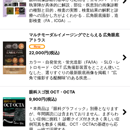
絞り込む
執筆陣が具体的に解説．部位・疾患別の画像診断
の種類と目的，検査の実際，検査結果の解釈と診
療への活かし方がよくわかる．広角眼底撮影，造
影検査（FA，ICGA）…
マルチモーダルイメージングでとらえる 広角眼底
アトラス
22,000
円
(税込)
カラー・自発蛍光・蛍光造影（FA/IA）・SLO・レ
トロモード・OCT 広角撮影装置をとことん使いこ
なした、選りすぐりの最新眼底画像を掲載！ “広
角で撮影する醍醐味”のある疾患…
眼科スゴ技 OCT・OCTA
9,900
円
(税込)
＊本商品は『眼科グラフィック』別冊となります
が、年間購読には含まれておりません。まぎらわ
しい症例に挑戦！ 診断クイズ付き大きく美しい症
例写真を数多く掲載。OCT・OCTAの基礎から応
用、一線で活躍する…