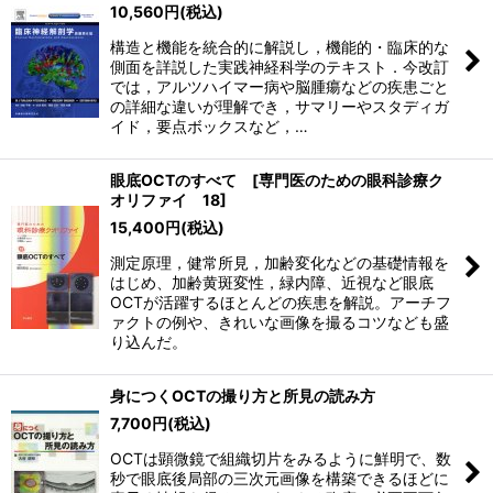
10,560
円
(税込)
構造と機能を統合的に解説し，機能的・臨床的な
側面を詳説した実践神経科学のテキスト．今改訂
では，アルツハイマー病や脳腫瘍などの疾患ごと
の詳細な違いが理解でき，サマリーやスタディガ
イド，要点ボックスなど，…
眼底OCTのすべて [専門医のための眼科診療ク
オリファイ 18]
15,400
円
(税込)
測定原理，健常所見，加齢変化などの基礎情報を
はじめ、加齢黄斑変性，緑内障、近視など眼底
OCTが活躍するほとんどの疾患を解説。アーチフ
ァクトの例や、きれいな画像を撮るコツなども盛
り込んだ。
身につくOCTの撮り方と所見の読み方
7,700
円
(税込)
OCTは顕微鏡で組織切片をみるように鮮明で、数
秒で眼底後局部の三次元画像を構築できるほどに