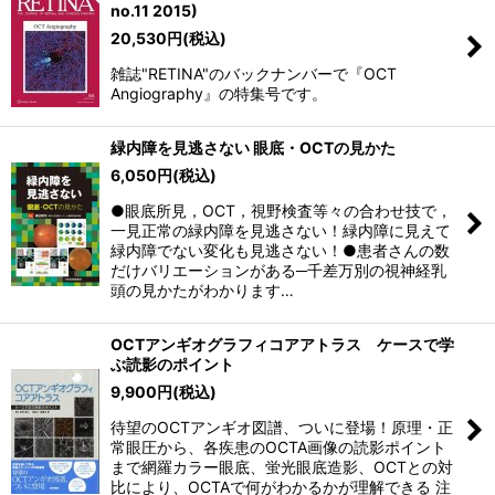
no.11 2015)
20,530
円
(税込)
雑誌"RETINA"のバックナンバーで『OCT
Angiography』の特集号です。
緑内障を見逃さない 眼底・OCTの見かた
6,050
円
(税込)
●眼底所見，OCT，視野検査等々の合わせ技で，
一見正常の緑内障を見逃さない！緑内障に見えて
緑内障でない変化も見逃さない！●患者さんの数
だけバリエーションがある─千差万別の視神経乳
頭の見かたがわかります…
OCTアンギオグラフィコアアトラス ケースで学
ぶ読影のポイント
9,900
円
(税込)
待望のOCTアンギオ図譜、ついに登場！原理・正
常眼圧から、各疾患のOCTA画像の読影ポイント
まで網羅カラー眼底、蛍光眼底造影、OCTとの対
比により、OCTAで何がわかるかが理解できる 注