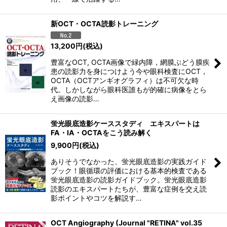
新OCT・OCTA読影トレーニング
13,200
円
(税込)
豊富なOCT, OCTA画像で緑内障，網膜ぶどう膜疾
患の読影力を身につけよう今や眼科検査にOCT，
OCTA（OCTアンギオグラフィ）は不可欠な時
代。しかしながら眼科医誰もが的確に病像をとら
え画像の読影…
蛍光眼底造影ケーススタディ エキスパートは
FA・IA・OCTAをこう読み解く
9,900
円
(税込)
ありそうでなかった、蛍光眼底造影の実践ガイド
ブック！眼循環の評価における基本的検査である
蛍光眼底造影の読影ガイドブック。蛍光眼底造影
読影のエキスパートたちが、豊富な症例を交え読
影ポイントやコツを解説す…
OCT Angiography (Journal "RETINA" vol.35