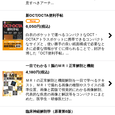
意すべきアーチ…
新OCT/OCTA便利手帖
6,050
円
(税込)
白衣のポケットで運べるコンパクトなOCT・
OCTAアトラスポケットに携帯できるコンパクト
なサイズと，使い勝手の良い紙面構成で必要なと
きに必要な情報がすぐに得られることで，好評を
博した『OCT便利手帖』…
一目でわかる！脳のＭＲＩ正常解剖と機能
4,180
円
(税込)
ＭＲＩの正常解剖と機能解剖を一目で学べるテキ
スト。ＭＲＩで撮れる画像の種類やスライスの基
準位置、画像と図版で視覚的にわかる画像解剖、
代表的な疾患の画像と解説等をコンパクトにまと
めた。医学生・研修医だけ…
臨床神経解剖学（原著第6版）