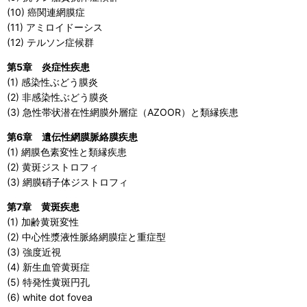
(10) 癌関連網膜症
(11) アミロイドーシス
(12) テルソン症候群
第5章 炎症性疾患
(1) 感染性ぶどう膜炎
(2) 非感染性ぶどう膜炎
(3) 急性帯状潜在性網膜外層症（AZOOR）と類縁疾患
第6章 遺伝性網膜脈絡膜疾患
(1) 網膜色素変性と類縁疾患
(2) 黄斑ジストロフィ
(3) 網膜硝子体ジストロフィ
第7章 黄斑疾患
(1) 加齢黄斑変性
(2) 中心性漿液性脈絡網膜症と重症型
(3) 強度近視
(4) 新生血管黄斑症
(5) 特発性黄斑円孔
(6) white dot fovea