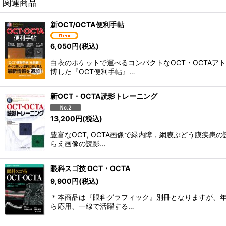
関連商品
新OCT/OCTA便利手帖
6,050
円
(税込)
白衣のポケットで運べるコンパクトなOCT・OCTA
博した『OCT便利手帖』…
新OCT・OCTA読影トレーニング
13,200
円
(税込)
豊富なOCT, OCTA画像で緑内障，網膜ぶどう膜疾
らえ画像の読影…
眼科スゴ技 OCT・OCTA
9,900
円
(税込)
＊本商品は『眼科グラフィック』別冊となりますが、年
ら応用、一線で活躍する…