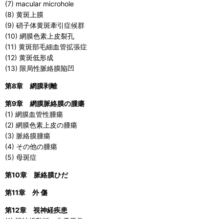
(7) macular microhole
(8) 黄斑上膜
(9) 硝子体黄斑牽引症候群
(10) 網膜色素上皮裂孔
(11) 黄斑部毛細血管拡張症
(12) 黄斑低形成
(13) 限局性脈絡膜陥凹
第8章 網膜剥離
第9章 網膜脈絡膜の腫瘍
(1) 網膜血管性腫瘍
(2) 網膜色素上皮の腫瘍
(3) 脈絡膜腫瘍
(4) その他の腫瘍
(5) 母斑症
第10章 脈絡膜ひだ
第11章 外 傷
第12章 視神経疾患