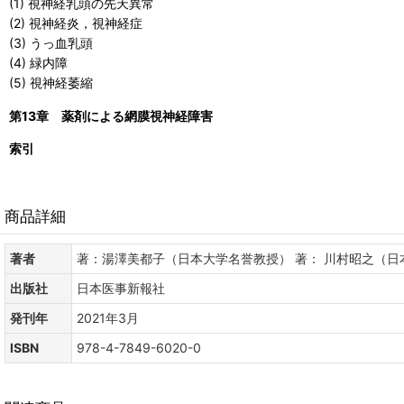
(1) 視神経乳頭の先天異常
(2) 視神経炎，視神経症
(3) うっ血乳頭
(4) 緑内障
(5) 視神経萎縮
第13章 薬剤による網膜視神経障害
索引
商品詳細
著者
著：湯澤美都子（日本大学名誉教授） 著： 川村昭之（日
出版社
日本医事新報社
発刊年
2021年3月
ISBN
978-4-7849-6020-0