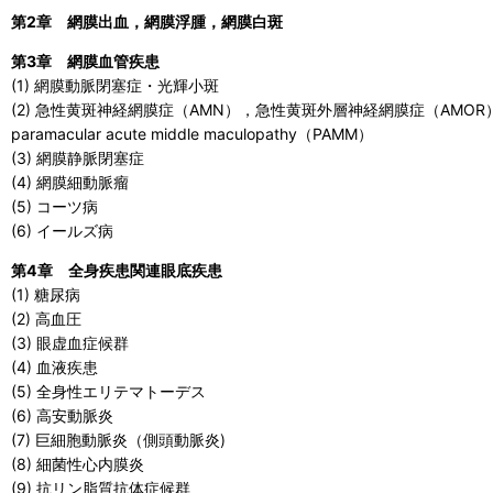
第2章 網膜出血，網膜浮腫，網膜白斑
第3章 網膜血管疾患
(1) 網膜動脈閉塞症・光輝小斑
(2) 急性黄斑神経網膜症（AMN），急性黄斑外層神経網膜症（AMOR
paramacular acute middle maculopathy（PAMM）
(3) 網膜静脈閉塞症
(4) 網膜細動脈瘤
(5) コーツ病
(6) イールズ病
第4章 全身疾患関連眼底疾患
(1) 糖尿病
(2) 高血圧
(3) 眼虚血症候群
(4) 血液疾患
(5) 全身性エリテマトーデス
(6) 高安動脈炎
(7) 巨細胞動脈炎（側頭動脈炎)
(8) 細菌性心内膜炎
(9) 抗リン脂質抗体症候群