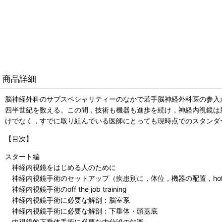
商品詳細
脳神経外科のサブスペシャリティーのなかで若手脳神経外科医の参入
四半世紀を数える。この間，技術も機器も進歩を続け，神経内視鏡は
けでなく，すでに取り組んでいる医師にとっても現時点でのスタンダ
【目次】
スタート編
神経内視鏡をはじめる人のために
神経内視鏡手術のセットアップ（疾患別に，体位，機器の配置，holdin
神経内視鏡手術のoff the job training
神経内視鏡手術に必要な解剖：脳室系
神経内視鏡手術に必要な解剖：下垂体・頭蓋底
内視鏡的下垂体手術に必要な内分泌の知識