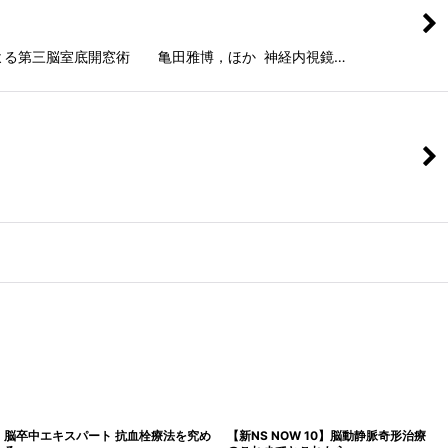
る第三脳室底開窓術 亀田雅博，ほか 神経内視鏡…
脳卒中エキスパート 抗血栓療法を究め
【新NS NOW 10】脳動静脈奇形治療