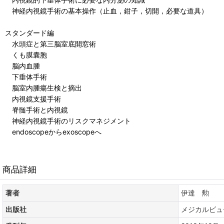
神経内視鏡手術の基本操作（止血，鉗子，切開，必要な道具）
スタンダード編
水頭症と第三脳室底開窓術
くも膜囊胞
脳内血腫
下垂体手術
脳室内腫瘍生検と摘出
内視鏡支援手術
脊髄手術と内視鏡
神経内視鏡手術のリスクマネジメント
endoscopeからexoscopeへ
商品詳細
著者
伊達 勲
出版社
メジカルビュ