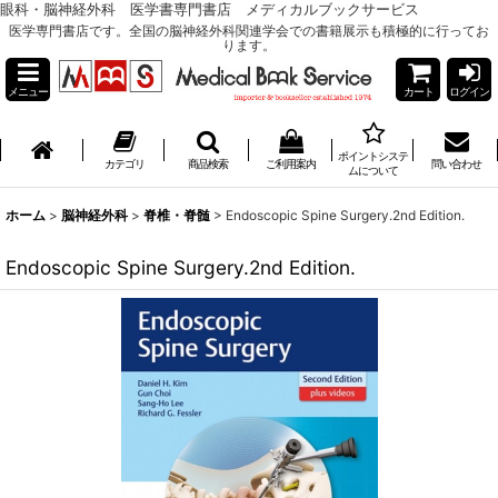
眼科・脳神経外科 医学書専門書店 メディカルブックサービス
医学専門書店です。全国の脳神経外科関連学会での書籍展示も積極的に行ってお
ります。
メニュー
カート
ログイン
ポイントシステ
カテゴリ
商品検索
ご利用案内
問い合わせ
ムについて
ホーム
>
脳神経外科
>
脊椎・脊髄
>
Endoscopic Spine Surgery.2nd Edition.
Endoscopic Spine Surgery.2nd Edition.