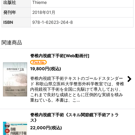
出版社
Thieme
発刊年
2018年01月
ISBN
978-1-62623-264-8
関連商品
脊椎内視鏡下手術[Web動画付]
19,800
円
(税込)
脊椎内視鏡下手術テキストのゴールドスタンダー
ド 和歌山県立医科大学整形外科学教室では、脊椎
内視鏡視下手術を全国に先駆けて導入しており、
これまで良好な成績とともに圧倒的な実績を積み
重ねている。本書は、こ…
脊椎内視鏡下手術《スキル関節鏡下手術アトラ
ス》
22,000
円
(税込)