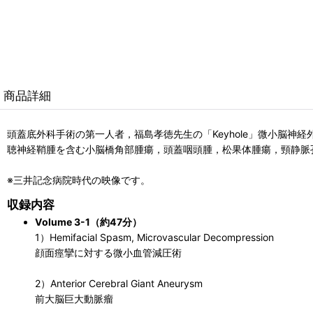
商品詳細
頭蓋底外科手術の第一人者，福島孝徳先生の「Keyhole」微小脳神
聴神経鞘腫を含む小脳橋角部腫瘍，頭蓋咽頭腫，松果体腫瘍，頸静脈
※三井記念病院時代の映像です。
収録内容
Volume 3-1（約47分）
1）Hemifacial Spasm, Microvascular Decompression
顔面痙攣に対する微小血管減圧術
2）Anterior Cerebral Giant Aneurysm
前大脳巨大動脈瘤