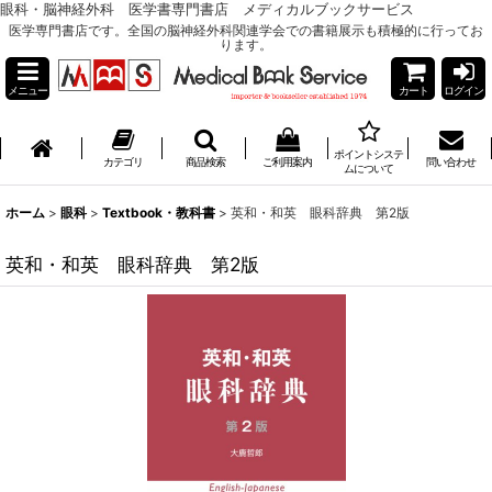
眼科・脳神経外科 医学書専門書店 メディカルブックサービス
医学専門書店です。全国の脳神経外科関連学会での書籍展示も積極的に行ってお
ります。
メニュー
カート
ログイン
ポイントシステ
カテゴリ
商品検索
ご利用案内
問い合わせ
ムについて
ホーム
>
眼科
>
Textbook・教科書
>
英和・和英 眼科辞典 第2版
英和・和英 眼科辞典 第2版