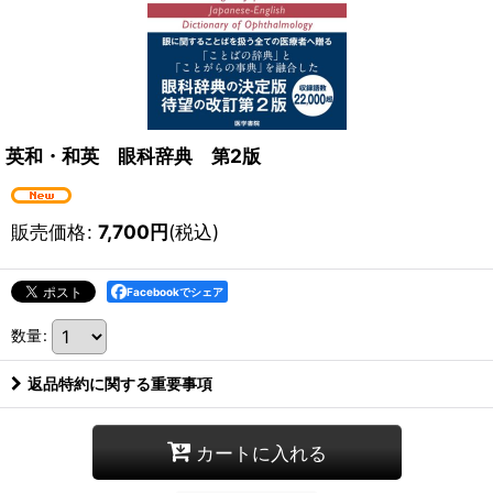
英和・和英 眼科辞典 第2版
販売価格
:
7,700
円
(税込)
Facebookでシェア
数量
:
返品特約に関する重要事項
カートに入れる