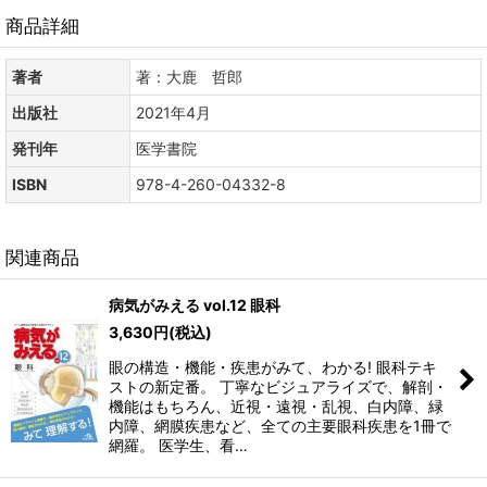
商品詳細
著者
著：大鹿 哲郎
出版社
2021年4月
発刊年
医学書院
ISBN
978-4-260-04332-8
関連商品
病気がみえる vol.12 眼科
3,630
円
(税込)
眼の構造・機能・疾患がみて、わかる! 眼科テキ
ストの新定番。 丁寧なビジュアライズで、解剖・
機能はもちろん、近視・遠視・乱視、白内障、緑
内障、網膜疾患など、全ての主要眼科疾患を1冊で
網羅。 医学生、看…