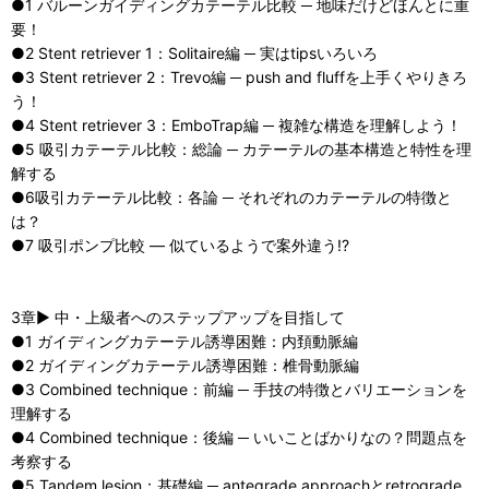
●1 バルーンガイディングカテーテル比較 ─ 地味だけどほんとに重
要！
●2 Stent retriever 1：Solitaire編 ─ 実はtipsいろいろ
●3 Stent retriever 2：Trevo編 ─ push and fluffを上手くやりきろ
う！
●4 Stent retriever 3：EmboTrap編 ─ 複雑な構造を理解しよう！
●5 吸引カテーテル比較：総論 ─ カテーテルの基本構造と特性を理
解する
●6吸引カテーテル比較：各論 ─ それぞれのカテーテルの特徴と
は？
●7 吸引ポンプ比較 — 似ているようで案外違う!?
3章▶ 中・上級者へのステップアップを目指して
●1 ガイディングカテーテル誘導困難：内頚動脈編
●2 ガイディングカテーテル誘導困難：椎骨動脈編
●3 Combined technique：前編 ─ 手技の特徴とバリエーションを
理解する
●4 Combined technique：後編 ─ いいことばかりなの？問題点を
考察する
●5 Tandem lesion：基礎編 ─ antegrade approachとretrograde