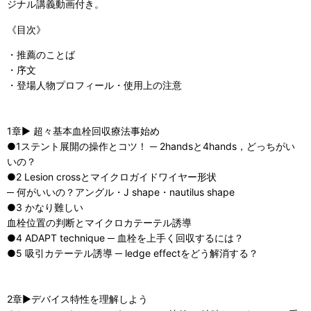
ジナル講義動画付き。
《目次》
・推薦のことば
・序文
・登場人物プロフィール・使用上の注意
1章▶ 超々基本血栓回収療法事始め
●1ステント展開の操作とコツ！ ─ 2handsと4hands，どっちがい
いの？
●2 Lesion crossとマイクロガイドワイヤー形状
─ 何がいいの？アングル・J shape・nautilus shape
●3 かなり難しい
血栓位置の判断とマイクロカテーテル誘導
●4 ADAPT technique ─ 血栓を上手く回収するには？
●5 吸引カテーテル誘導 ─ ledge effectをどう解消する？
2章▶デバイス特性を理解しよう