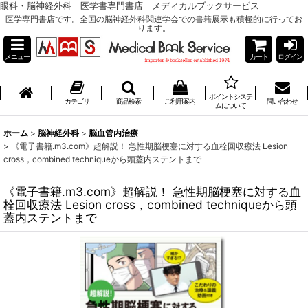
眼科・脳神経外科 医学書専門書店 メディカルブックサービス
医学専門書店です。全国の脳神経外科関連学会での書籍展示も積極的に行ってお
ります。
メニュー
カート
ログイン
ポイントシステ
カテゴリ
商品検索
ご利用案内
問い合わせ
ムについて
ホーム
>
脳神経外科
>
脳血管内治療
>
《電子書籍.m3.com》超解説！ 急性期脳梗塞に対する血栓回収療法 Lesion
cross，combined techniqueから頭蓋内ステントまで
《電子書籍.m3.com》超解説！ 急性期脳梗塞に対する血
栓回収療法 Lesion cross，combined techniqueから頭
蓋内ステントまで