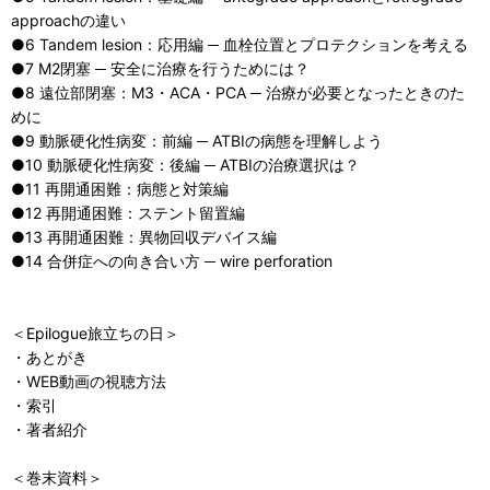
approachの違い
●6 Tandem lesion：応用編 ─ 血栓位置とプロテクションを考える
●7 M2閉塞 ─ 安全に治療を行うためには？
●8 遠位部閉塞：M3・ACA・PCA ─ 治療が必要となったときのた
めに
●9 動脈硬化性病変：前編 ─ ATBIの病態を理解しよう
●10 動脈硬化性病変：後編 ─ ATBIの治療選択は？
●11 再開通困難：病態と対策編
●12 再開通困難：ステント留置編
●13 再開通困難：異物回収デバイス編
●14 合併症への向き合い方 ─ wire perforation
＜Epilogue旅立ちの日＞
・あとがき
・WEB動画の視聴方法
・索引
・著者紹介
＜巻末資料＞