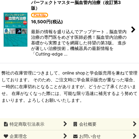
パーフェクトマスター脳血管内治療（改訂第3
版）
16,500
円
(税込)
最新の情報を盛り込んでアップデート，脳血管内
治療の専門医をめざす医師必携！脳血管内治療の
基礎から実際までを網羅した待望の第3版。 進歩
が著しい治療技術，機械器具の最新情報を
「Cutting-edge …
弊社の在庫管理につきまして、online shopと学会販売用を兼ねて管理
しております。 そのため、ご注文時に学会展示販売が重なった場合、
一時的に在庫切れとなることがありますが、どうかご了承くださいま
せ。 在庫がなくなった際には、可能な限り迅速に補充するよう努めて
まいります。よろしくお願いいたします。
特定商取引法表示
会社概要
企業理念
お問い合せ