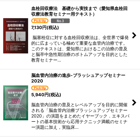
血栓回収療法 基礎から実技まで（愛知県血栓回
収療法教育セミナー用テキスト）
7,130
円
(税込)
脳塞栓症に対する血栓回収療法は、全世界で爆発
的に広まっている極めて重要な血管内治療です。
このテキストは、愛知県におけるこの治療の普及
と脳卒中急性期治療のボトムアップを目的とした
教育セミナー…
脳血管内治療の進歩-ブラッシュアップセミナー
2020
5,940
円
(税込)
脳血管内治療の普及とレベルアップを目的に開催
される「脳血管内治療ブラッシュアップセミナー
2020」の演題をまとめたイヤーブック．エキスパ
ートの基本技術から応用テクニック満載のセミナ
ー演題に加え，実臨床…