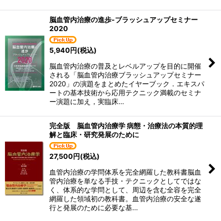
脳血管内治療の進歩-ブラッシュアップセミナー
2020
5,940
円
(税込)
脳血管内治療の普及とレベルアップを目的に開催
される「脳血管内治療ブラッシュアップセミナー
2020」の演題をまとめたイヤーブック．エキスパ
ートの基本技術から応用テクニック満載のセミナ
ー演題に加え，実臨床…
完全版 脳血管内治療学 病態・治療法の本質的理
解と臨床・研究発展のために
27,500
円
(税込)
血管内治療の学問体系を完全網羅した教科書脳血
管内治療を単なる手技・テクニックとしてではな
く、体系的な学問として、周辺を含む全容を完全
網羅した領域初の教科書。血管内治療の安全な遂
行と発展のために必要な基…