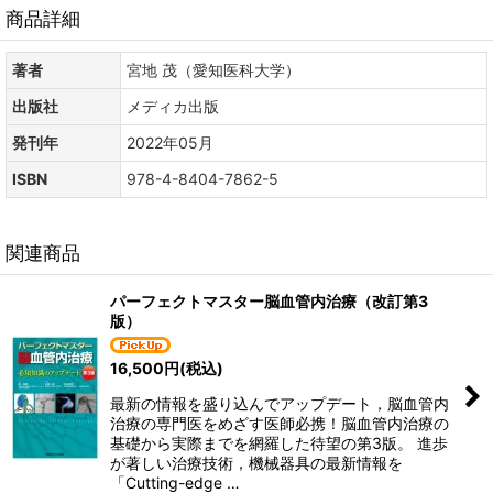
商品詳細
著者
宮地 茂（愛知医科大学）
出版社
メディカ出版
発刊年
2022年05月
ISBN
978-4-8404-7862-5
関連商品
パーフェクトマスター脳血管内治療（改訂第3
版）
16,500
円
(税込)
最新の情報を盛り込んでアップデート，脳血管内
治療の専門医をめざす医師必携！脳血管内治療の
基礎から実際までを網羅した待望の第3版。 進歩
が著しい治療技術，機械器具の最新情報を
「Cutting-edge …