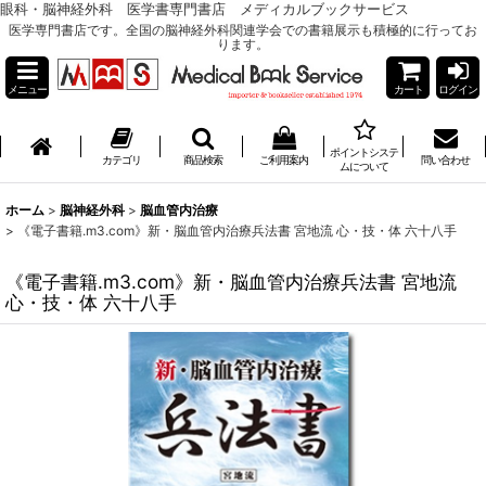
眼科・脳神経外科 医学書専門書店 メディカルブックサービス
医学専門書店です。全国の脳神経外科関連学会での書籍展示も積極的に行ってお
ります。
メニュー
カート
ログイン
ポイントシステ
カテゴリ
商品検索
ご利用案内
問い合わせ
ムについて
ホーム
>
脳神経外科
>
脳血管内治療
>
《電子書籍.m3.com》新・脳血管内治療兵法書 宮地流 心・技・体 六十八手
《電子書籍.m3.com》新・脳血管内治療兵法書 宮地流
心・技・体 六十八手