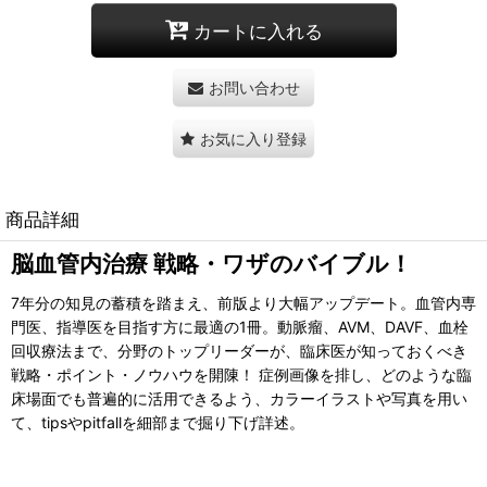
カートに入れる
お問い合わせ
お気に入り登録
商品詳細
脳血管内治療 戦略・ワザのバイブル！
7年分の知見の蓄積を踏まえ、前版より大幅アップデート。血管内専
門医、指導医を目指す方に最適の1冊。動脈瘤、AVM、DAVF、血栓
回収療法まで、分野のトップリーダーが、臨床医が知
っておくべき
戦略・ポイント・ノウハウを開陳！ 症例画像を排し、どのような臨
床場面でも普遍的に活用できるよう、カラーイラストや写真を用い
て、tipsやpitfallを細部まで掘り下げ詳述。