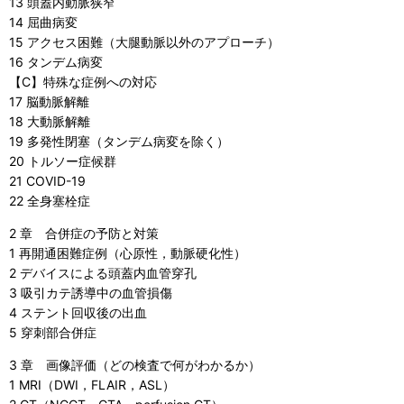
13 頭蓋内動脈狭窄
14 屈曲病変
15 アクセス困難（大腿動脈以外のアプローチ）
16 タンデム病変
【C】特殊な症例への対応
17 脳動脈解離
18 大動脈解離
19 多発性閉塞（タンデム病変を除く）
20 トルソー症候群
21 COVID-19
22 全身塞栓症
2 章 合併症の予防と対策
1 再開通困難症例（心原性，動脈硬化性）
2 デバイスによる頭蓋内血管穿孔
3 吸引カテ誘導中の血管損傷
4 ステント回収後の出血
5 穿刺部合併症
3 章 画像評価（どの検査で何がわかるか）
1 MRI（DWI，FLAIR，ASL）