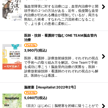
脳血管障害に対する治療には，血管内治療中と開
頭手術の２つの方法がある．近年，低侵襲な血管
内治療が行われる機会が増加しているが，両方を
熟知した術者，すなわち二刀流術者になること
で，より多くの患者に柔軟に…
医師・技師・看護師で臨む ONE TEAM脳血管内
治療
3,960
円
(税込)
医師，看護師，診療放射線技師，それぞれの視点
で手術への取り組み方を解説。One Teamで手術
を成功に導こう！脳血管内治療の実際を，医師・
診療放射線技師・看護師のそれぞれの視点から解
説。医師からは看護…
脳梗塞【Hospitalist 2022年2号】
5,060
円
(税込)
《目次》はじめに｜脳梗塞を的確に疑うことがで