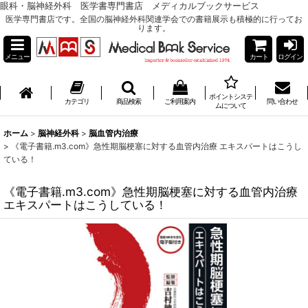
眼科・脳神経外科 医学書専門書店 メディカルブックサービス
医学専門書店です。全国の脳神経外科関連学会での書籍展示も積極的に行ってお
ります。
メニュー
カート
ログイン
ポイントシステ
カテゴリ
商品検索
ご利用案内
問い合わせ
ムについて
ホーム
>
脳神経外科
>
脳血管内治療
>
《電子書籍.m3.com》急性期脳梗塞に対する血管内治療 エキスパートはこうし
ている！
《電子書籍.m3.com》急性期脳梗塞に対する血管内治療
エキスパートはこうしている！