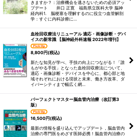
きますか？：治療機会を逃さないための必須アッ
プデート 井口 正寛 福島県立医科大学 脳神
経内科1. 脳梗塞を理解するのに役立つ血管解剖
学：すぐに内科診療に…
血栓回収療法リニューアル 適応・画像診断・デバ
イスの新常識 【脳神経外科速報 2022年増刊】
8,800
円
(税込)
新たな知見が学べ、手技の向上につながる！「誰
もがやる手技」となった血栓回収療法について、
適応・画像診断・デバイスを中心に、都心部と地
域それぞれにおける現状と未来、働き方改革、ダ
イバーシティまで幅広く網…
パーフェクトマスター脳血管内治療（改訂第3
版）
16,500
円
(税込)
最新の情報を盛り込んでアップデート，脳血管内
治療の専門医をめざす医師必携！脳血管内治療の