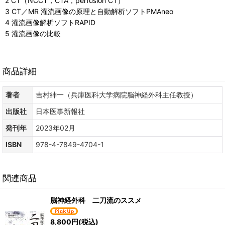
2 CT（NCCT，CTA，perfusion CT）
3 CT／MR 灌流画像の原理と自動解析ソフトPMAneo
4 灌流画像解析ソフトRAPID
5 灌流画像の比較
商品詳細
著者
吉村紳一（兵庫医科大学病院脳神経外科主任教授）
出版社
日本医事新報社
発刊年
2023年02月
ISBN
978-4-7849-4704-1
関連商品
脳神経外科 二刀流のススメ
8,800
円
(税込)