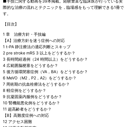
■手技に関する動画を39本掲載。経験豊富な臨床医が行っている実
際的な治療の流れとテクニックを，臨場感をもって理解できる1冊で
す。
【目次】
1 章 治療方針・手技編
【A】治療方針を迷う症例への対応
1 t-PA 静注療法の適応判断とスキップ
2 pre stroke mRS 3 以上をどうするか？
3 長時間経過例（24 時間以上）をどうするか？
4 広範囲脳梗塞をどうするか？
5 後方循環閉塞症例（VA，BA）をどうするか？
6 MeVO（M2，P2，A2）をどうするか？
7 周術期の抗血栓療法をどうするか？
8 軽症例をどうするか？
9 抗凝固薬内服例をどうするか？
10 腎機能悪化例をどうするか？
11 超高齢者をどうするか？
【B】高難度症例への対応
12 アクセス困難