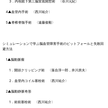
3．内視鏡下第三脳室底開窓術 〈谷川元紀〉
4▲血管内手術 〈西川祐介〉
5▲脊椎脊髄手術 〈遠藤俊毅〉
シミュレーションで学ぶ脳血管障害手術のピットフォールと失敗回
避方法
1▲脳動脈瘤
1．開頭クリッピング術 〈落合淳一郎，井川房夫〉
2．血管内コイル塞栓術 〈西川祐介〉
2▲脳動静脈奇形
1．術前塞栓術 〈西川祐介〉