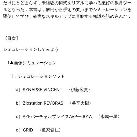
だけにとどまらず，未経験の術式をリアルに学べる絶好の教育ツー
ルとなった．本書は，解剖から手術の要点までシミュレーションを
駆使して学び，確実なスキルアップに直結する知識を詰め込んだ．
【目次】
シミュレーションしてみよう
1▲画像シミュレーション
1．シミュレーションソフト
a）SYNAPSE VINCENT 〈伊藤広貴〉
b）Ziostation REVORAS 〈谷平大樹〉
c）AZEバーチャルプレイスAVP—001A 〈水嶋一星〉
d）GRID 〈道家健仁〉