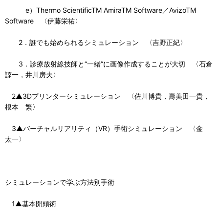
e）Thermo ScientificTM AmiraTM Software／AvizoTM
Software 〈伊藤栄祐〉
2．誰でも始められるシミュレーション 〈吉野正紀〉
3．診療放射線技師と“一緒”に画像作成することが大切 〈石倉
諒一，井川房夫〉
2▲3Dプリンターシミュレーション 〈佐川博貴，壽美田一貴，
根本 繁〉
3▲バーチャルリアリティ（VR）手術シミュレーション 〈金
太一〉
シミュレーションで学ぶ方法別手術
1▲基本開頭術