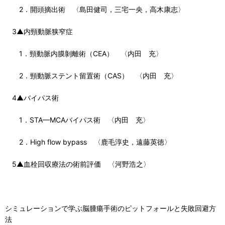
2．開頭摘出術 〈島田健司，三宅一央，高木康志〉
3▲内頸動脈狭窄症
1．頸動脈内膜剝離術（CEA） 〈内田 充〉
2．頸動脈ステント留置術（CAS） 〈内田 充〉
4▲バイパス術
1．STA—MCAバイパス術 〈内田 充〉
2．High flow bypass 〈鹿毛淳史，遠藤英徳〉
5▲血栓回収療法の術前評価 〈河野浩之〉
シミュレーションで学ぶ脳腫瘍手術のピットフォールと失敗回避方
法