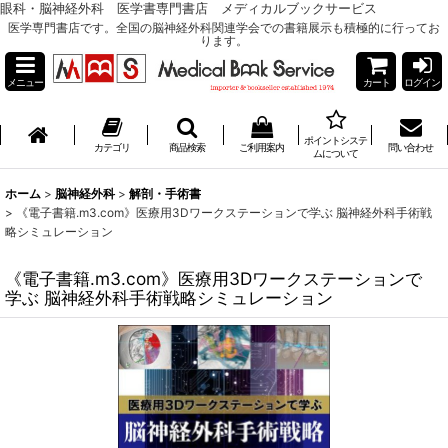
眼科・脳神経外科 医学書専門書店 メディカルブックサービス
医学専門書店です。全国の脳神経外科関連学会での書籍展示も積極的に行ってお
ります。
メニュー
カート
ログイン
ポイントシステ
カテゴリ
商品検索
ご利用案内
問い合わせ
ムについて
ホーム
>
脳神経外科
>
解剖・手術書
>
《電子書籍.m3.com》医療用3Dワークステーションで学ぶ 脳神経外科手術戦
略シミュレーション
《電子書籍.m3.com》医療用3Dワークステーションで
学ぶ 脳神経外科手術戦略シミュレーション