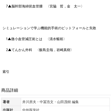
7▲脳幹部海綿状血管腫 〈宮脇 哲，金 太一〉
シミュレーションで学ぶ機能的手術のピットフォールと失敗
1▲微小血管減圧術とは 〈清水暢裕〉
2▲てんかん外科 〈飯島圭哉，岩崎真樹〉
索引
商品詳細
著者
井川房夫・中冨浩文・山田茂樹 編集
出版社
中外医学社