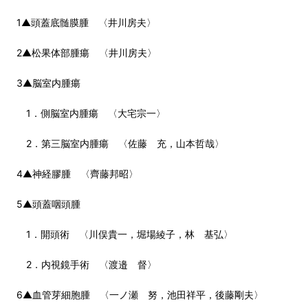
1▲頭蓋底髄膜腫 〈井川房夫〉
2▲松果体部腫瘍 〈井川房夫〉
3▲脳室内腫瘍
1．側脳室内腫瘍 〈大宅宗一〉
2．第三脳室内腫瘍 〈佐藤 充，山本哲哉〉
4▲神経膠腫 〈齊藤邦昭〉
5▲頭蓋咽頭腫
1．開頭術 〈川俣貴一，堀場綾子，林 基弘〉
2．内視鏡手術 〈渡邉 督〉
6▲血管芽細胞腫 〈一ノ瀬 努，池田祥平，後藤剛夫〉