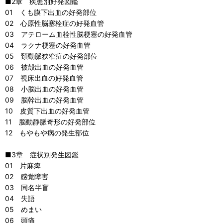
■2章 疾患別好発図鑑
01 くも膜下出血の好発部位
02 心原性脳塞栓症の好発血管
03 アテローム血栓性脳梗塞の好発血管
04 ラクナ梗塞の好発血管
05 頚動脈狭窄症の好発部位
06 被殻出血の好発血管
07 視床出血の好発血管
08 小脳出血の好発血管
09 脳幹出血の好発血管
10 皮質下出血の好発血管
11 脳動静脈奇形の好発部位
12 もやもや病の発生部位
■3章 症状別発生図鑑
01 片麻痺
02 感覚障害
03 同名半盲
04 失語
05 めまい
06 頭痛