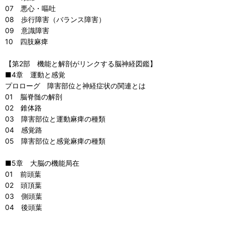
07 悪心・嘔吐
08 歩行障害（バランス障害）
09 意識障害
10 四肢麻痺
【第2部 機能と解剖がリンクする脳神経図鑑】
■4章 運動と感覚
プロローグ 障害部位と神経症状の関連とは
01 脳脊髄の解剖
02 錐体路
03 障害部位と運動麻痺の種類
04 感覚路
05 障害部位と感覚麻痺の種類
■5章 大脳の機能局在
01 前頭葉
02 頭頂葉
03 側頭葉
04 後頭葉