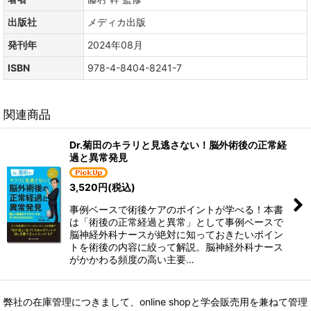
出版社
メディカ出版
発刊年
2024年08月
ISBN
978-4-8404-8241-7
関連商品
Dr.菊田のキラリと見逃さない！脳外術後の正常経
過と異常発見
3,520
円
(税込)
事例ベースで術後ケアのポイントが学べる！本書
は「術後の正常経過と異常」として事例ベースで
脳神経外科ナースが絶対に知っておきたいポイン
トを術後の内容に絞って解説。脳神経外科ナース
がかかわる頻度の高い主要…
弊社の在庫管理につきまして、online shopと学会販売用を兼ねて管理