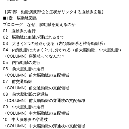
【第1部 動脈病変部位と症状がリンクする脳動脈図鑑】
■1章 脳動脈図鑑
プロローグ なぜ、脳動脈を覚えるのか
01 脳動脈の走行
02 脳動脈に血液が運ばれるまで
03 大きく2つの経路がある（内頚動脈系と椎骨動脈系）
04 内頚動脈は大きく2つに分かれる（前大脳動脈、中大脳動脈）
〈COLUMN〉穿通枝ってなんだ？
05 内頚動脈の走行
06 前大脳動脈の走行
〈COLUMN〉前大脳動脈の支配領域
07 前交通動脈
〈COLUMN〉前交通動脈の支配領域
08 前大脳動脈の穿通枝
〈COLUMN〉前大脳動脈の穿通枝の支配領域
09 中大脳動脈の走行
〈COLUMN〉中大脳動脈の支配領域
10 中大脳動脈の穿通枝
〈COLUMN〉中大脳動脈の穿通枝の支配領域