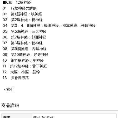
■6章 12脳神経
01 12脳神経の解剖
02 第1脳神経：嗅神経
03 第2脳神経：視神経
04 第3、4、6脳神経：動眼神経、滑車神経、外転神経
05 第5脳神経：三叉神経
06 第7脳神経：顔面神経
07 第8脳神経：聴神経
08 第9脳神経：舌咽神経
09 第10脳神経：迷走神経
10 第11脳神経：副神経
11 第12脳神経：舌下神経
12 大脳・小脳・脳幹
13 脳脊髄液路
・索引
商品詳細
著者
藤村 幹 監修