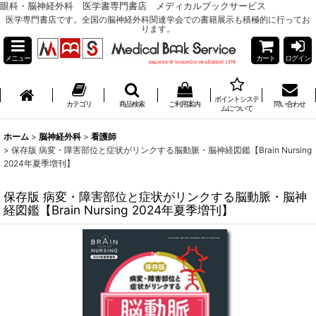
眼科・脳神経外科 医学書専門書店 メディカルブックサービス
医学専門書店です。全国の脳神経外科関連学会での書籍展示も積極的に行ってお
ります。
メニュー
カート
ログイン
ポイントシステ
カテゴリ
商品検索
ご利用案内
問い合わせ
ムについて
ホーム
>
脳神経外科
>
看護師
>
保存版 病変・障害部位と症状がリンクする脳動脈・脳神経図鑑【Brain Nursing
2024年夏季増刊】
保存版 病変・障害部位と症状がリンクする脳動脈・脳神
経図鑑【Brain Nursing 2024年夏季増刊】