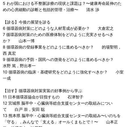
5 わが国における不整脈診療の現状と課題は？〜健康寿命延伸のた
めの心房細動の診断と包括的管理・治療〜 清水 渉
【診る】今後の展望を診る
6 循環器病対策にどのような人材育成が必要か？ 大倉宏之
7 循環器病対策のための医療体制をどのように充実させるべき
か？ 山本一博
8 循環器病の登録事業をどのように進めるべきか？ 的場聖明，
西 真宏
9 循環器病の予防・国民への啓発をどのように進めるべきか？
水野 篤，野出孝一
10 循環器病の臨床・基礎研究をどのように強化すべきか？ 小室
一成
【治す】循環器病対策実装の好事例から学ぶ
11 日本循環器協会が目指すもの 石津智子
12 宮城県 脳卒中・心臓病等総合支援センターの取組みについ
て 白戸 崇，安田 聡
13 熊本県 脳卒中・心臓病等総合支援センターの取組み〜いのちを
「守る」，みんなで「支える」オールくまもとで！〜 山本正