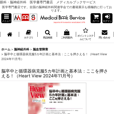
眼科・脳神経外科 医学書専門書店 メディカルブックサービス
医学専門書店です。全国の脳神経外科関連学会での書籍展示も積極的に行ってお
ります。
メニュー
カート
ログイン
ポイントシステ
カテゴリ
商品検索
ご利用案内
問い合わせ
ムについて
ホーム
>
脳神経外科
>
脳血管障害
>
脳卒中と循環器病克服5カ年計画と基本法：ここを押さえる！（Heart View
2024年11月号）
脳卒中と循環器病克服5カ年計画と基本法：ここを押さ
える！（Heart View 2024年11月号）