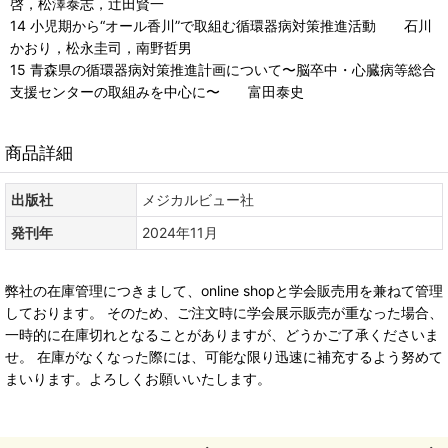
啓，松澤泰志，辻田賢一
14 小児期から“オール香川”で取組む循環器病対策推進活動 石川
かおり，松永圭司，南野哲男
15 青森県の循環器病対策推進計画について〜脳卒中・心臓病等総合
支援センターの取組みを中心に〜 富田泰史
商品詳細
出版社
メジカルビュー社
発刊年
2024年11月
弊社の在庫管理につきまして、online shopと学会販売用を兼ねて管理
しております。 そのため、ご注文時に学会展示販売が重なった場合、
一時的に在庫切れとなることがありますが、どうかご了承くださいま
せ。 在庫がなくなった際には、可能な限り迅速に補充するよう努めて
まいります。よろしくお願いいたします。