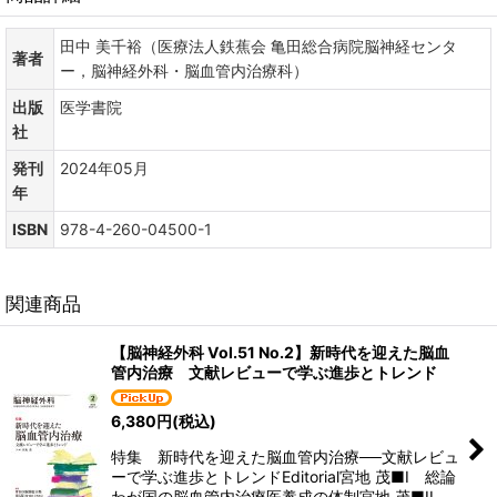
田中 美千裕（医療法人鉄蕉会 亀田総合病院脳神経センタ
著者
ー，脳神経外科・脳血管内治療科）
出版
医学書院
社
発刊
2024年05月
年
ISBN
978-4-260-04500-1
関連商品
【脳神経外科 Vol.51 No.2】新時代を迎えた脳血
管内治療 文献レビューで学ぶ進歩とトレンド
6,380
円
(税込)
特集 新時代を迎えた脳血管内治療──文献レビュ
ーで学ぶ進歩とトレンドEditorial宮地 茂■I 総論
わが国の脳血管内治療医養成の体制宮地 茂■II