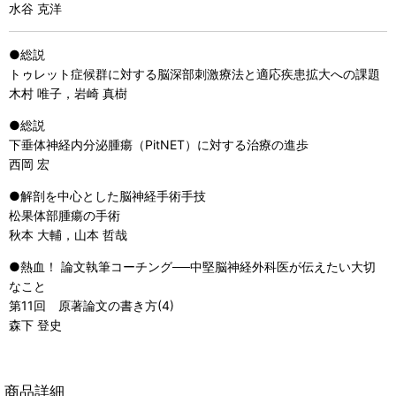
水谷 克洋
●総説
トゥレット症候群に対する脳深部刺激療法と適応疾患拡大への課題
木村 唯子，岩崎 真樹
●総説
下垂体神経内分泌腫瘍（PitNET）に対する治療の進歩
西岡 宏
●解剖を中心とした脳神経手術手技
松果体部腫瘍の手術
秋本 大輔，山本 哲哉
●熱血！ 論文執筆コーチング──中堅脳神経外科医が伝えたい大切
なこと
第11回 原著論文の書き方(4)
森下 登史
商品詳細