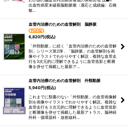
出血性病変未破裂脳動脈瘤〈適応と成績編〉石橋
敏…
血管内治療のための血管解剖 脳静脈
6,820
円
(税込)
「外頸動脈」に続く「血管内治療のための血管解
剖」シリーズ第2弾．「脳静脈」の血管解剖を画
像やイラストでわかりやすく解説．複雑な血管走
行を3次元的に理解できるように血管造影と断層
像を併せて掲載した最新ア…
血管内治療のための血管解剖 外頸動脈
5,940
円
(税込)
これまでに類書のない「外頸動脈」の血管画像解
剖を画像やイラストでわかりやすく解説。複雑な
血管走行を３次元的に理解できるように血管造影
と断層像を併せて掲載した最新アトラス。脳神経
外科・循環器科・放射線科…