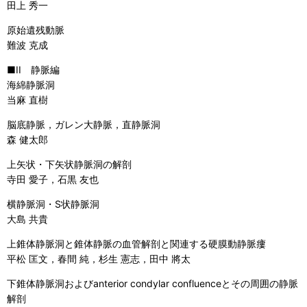
田上 秀一
原始遺残動脈
難波 克成
■II 静脈編
海綿静脈洞
当麻 直樹
脳底静脈，ガレン大静脈，直静脈洞
森 健太郎
上矢状・下矢状静脈洞の解剖
寺田 愛子，石黒 友也
横静脈洞・S状静脈洞
大島 共貴
上錐体静脈洞と錐体静脈の血管解剖と関連する硬膜動静脈瘻
平松 匡文，春間 純，杉生 憲志，田中 將太
下錐体静脈洞およびanterior condylar confluenceとその周囲の静脈
解剖