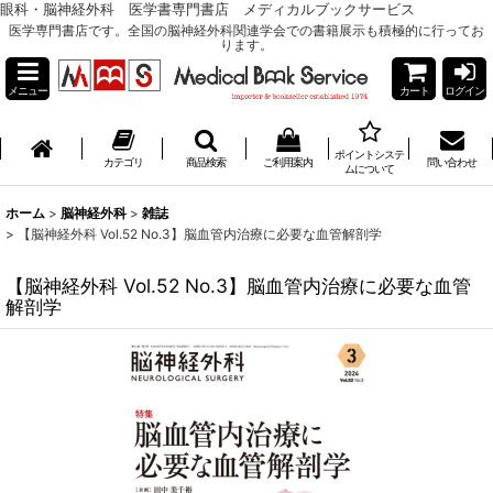
眼科・脳神経外科 医学書専門書店 メディカルブックサービス
医学専門書店です。全国の脳神経外科関連学会での書籍展示も積極的に行ってお
ります。
メニュー
カート
ログイン
ポイントシステ
カテゴリ
商品検索
ご利用案内
問い合わせ
ムについて
ホーム
>
脳神経外科
>
雑誌
>
【脳神経外科 Vol.52 No.3】脳血管内治療に必要な血管解剖学
【脳神経外科 Vol.52 No.3】脳血管内治療に必要な血管
解剖学