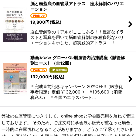
脳と頭蓋底の血管系アトラス 臨床解剖のバリエ
ーション
19,800
円
(税込)
脳血管解剖のリアルがここにある！！豊富なイラ
ストと写真を用いて脳血管解剖の多種多彩なバリ
エーションを示した、超実践的アトラス！！
動画≫≫≫ グローバル脳血管内治療講座《脈管解
剖コース》（全12回）
132,000
円
(税込)
＊完成直前記念キャンペーン 20%OFF!!（医療従
事者限定）定価 ¥132,000→ ¥105,600（消費
税込み） ＊全国のエキスパート…
弊社の在庫管理につきまして、online shopと学会販売用を兼ねて管理
しております。 そのため、ご注文時に学会展示販売が重なった場合、
一時的に在庫切れとなることがありますが、どうかご了承くださいま
せ。 在庫がなくなった際には、可能な限り迅速に補充するよう努めて