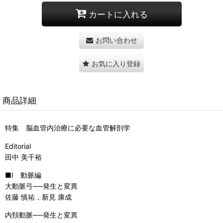
カートに入れる
お問い合わせ
お気に入り登録
商品詳細
特集 脳血管内治療に必要な血管解剖学
Editorial
田中 美千裕
■I 動脈編
大動脈弓──発生と変異
佐藤 慎祐，新見 康成
内頚動脈──発生と変異