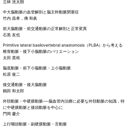
立林 洸太朗
中大脳動脈の血管解剖と脳主幹動脈閉塞症
竹内 昌孝，傳 和眞
前大脳動脈・前交通動脈の正常解剖と正常変異
石黒 友也
Primitive lateral basilovertebral anastomosis（PLBA）から考える
椎骨動脈・後下小脳動脈のバリエーション
太田 貴裕
脳底動脈・前下小脳動脈・上小脳動脈
松原 俊二
後交通動脈・後大脳動脈
鶴田 和太郎
外頚動脈・中硬膜動脈──脳血管内治療に必要な外頚動脈の知識，特
に中硬膜動脈と後頭動脈を中心に
門岡 慶介
上行咽頭動脈・副硬膜動脈・舌動脈