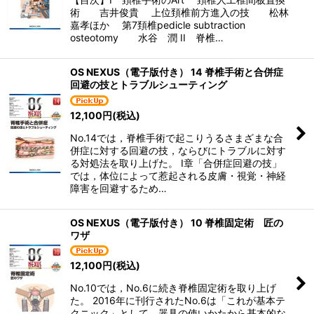
術 吉井俊貴 上位頚椎前方進入の技 松林
嘉孝ほか 第7頚椎pedicle subtraction
osteotomy 水谷 潤 II 脊椎…
OS NEXUS（電子版付き） 14 脊椎手術と合併症
回避の技とトラブルシューティング
12,100
円
(税込)
No.14では，脊椎手術で起こりうるさまざまな合
併症に対する回避の技，ならびにトラブルに対す
る対処法を取り上げた。 I章「合併症回避の技」
では，体位によって惹起される皮膚・視覚・神経
障害を回避するため…
OS NEXUS（電子版付き） 10 脊椎固定術 匠の
ワザ
12,100
円
(税込)
No.10では，No.6に続き脊椎固定術を取り上げ
た。 2016年に刊行されたNo.6は「これが基本テ
クニック」として，器具の使いかたから基本的な