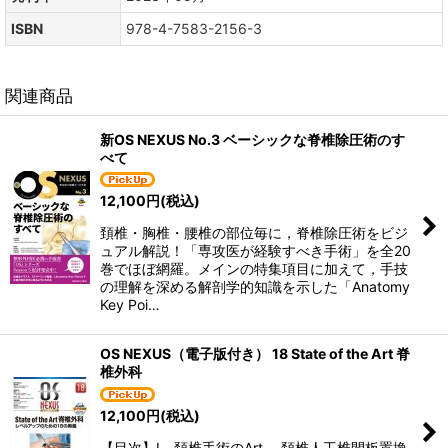
ISBN
978-4-7583-2156-3
関連商品
新OS NEXUS No.3 ベーシックな脊椎除圧術のす
べて
12,100
円
(税込)
頚椎・胸椎・腰椎の部位毎に，脊椎除圧術をビジ
ュアル解説！「専攻医が経験すべき手術」を全20
巻でほぼ網羅。メインの特集項目に加えて，手技
の理解を深める解剖学的知識を示した「Anatomy
Key Poi…
OS NEXUS（電子版付き） 18 State of the Art 脊
椎外科
12,100
円
(税込)
【目次】I 頚椎手術のArt 頚椎人工椎間板置換