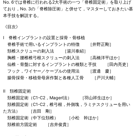
No. 6では脊椎に行われる2大手術の一つ「脊椎固定術」を取り上げ
ており，No. 3の「脊椎除圧術」と併せて，マスターしておきたい基
本手技を解説する。
《目次》
I 脊椎インプラントの設置と採骨・骨移植
脊椎手術で用いるインプラントの特徴 ［井野正剛］
頚椎スクリューの刺入法 ［湯川泰紹］
胸椎・腰椎椎弓根スクリューの刺入法 ［高橋洋平ほか］
仙椎・骨盤に対するインプラントの種類と手技 ［田内亮吏］
フック，ワイヤー／ケーブルの使用法 ［渡邊 慶］
腸骨採骨・移植骨母床作製と各種人工骨 ［戸川大輔］
II 頚椎固定術
頚椎固定術（C1-C2，Magerl法） ［羽山祥生ほか］
頚椎固定術（C1-C2，椎弓根，外側塊，ラミナスクリューを用い
た方法） ［吉田 剛］
頚椎固定術（中下位頚椎） ［小松 幹ほか］
頚椎前方固定術 ［吉井俊貴］