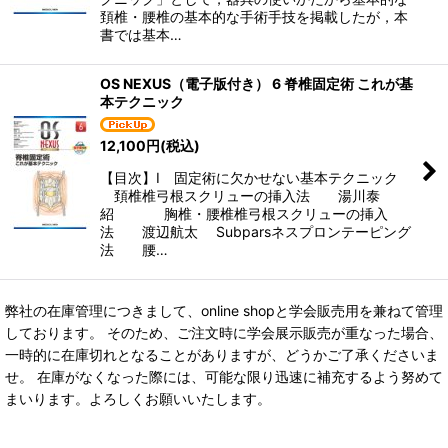
頚椎・腰椎の基本的な手術手技を掲載したが，本
書では基本…
OS NEXUS（電子版付き） 6 脊椎固定術 これが基
本テクニック
12,100
円
(税込)
【目次】I 固定術に欠かせない基本テクニック
頚椎椎弓根スクリューの挿入法 湯川泰
紹 胸椎・腰椎椎弓根スクリューの挿入
法 渡辺航太 Subparsネスプロンテーピング
法 腰…
弊社の在庫管理につきまして、online shopと学会販売用を兼ねて管理
しております。 そのため、ご注文時に学会展示販売が重なった場合、
一時的に在庫切れとなることがありますが、どうかご了承くださいま
せ。 在庫がなくなった際には、可能な限り迅速に補充するよう努めて
まいります。よろしくお願いいたします。