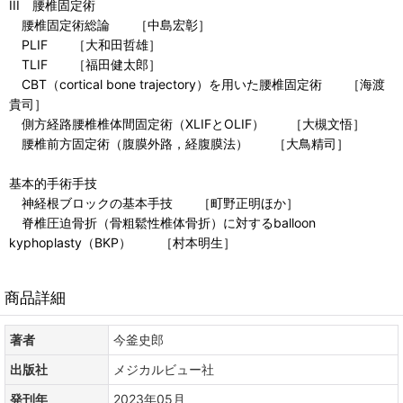
III 腰椎固定術
腰椎固定術総論 ［中島宏彰］
PLIF ［大和田哲雄］
TLIF ［福田健太郎］
CBT（cortical bone trajectory）を用いた腰椎固定術 ［海渡
貴司］
側方経路腰椎椎体間固定術（XLIFとOLIF） ［大槻文悟］
腰椎前方固定術（腹膜外路，経腹膜法） ［大鳥精司］
基本的手術手技
神経根ブロックの基本手技 ［町野正明ほか］
脊椎圧迫骨折（骨粗鬆性椎体骨折）に対するballoon
kyphoplasty（BKP） ［村本明生］
商品詳細
著者
今釜史郎
出版社
メジカルビュー社
発刊年
2023年05月