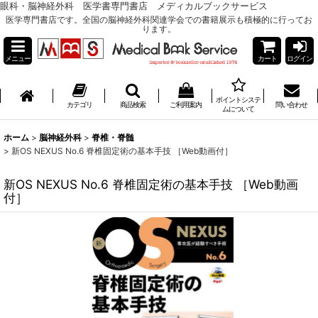
眼科・脳神経外科 医学書専門書店 メディカルブックサービス
医学専門書店です。全国の脳神経外科関連学会での書籍展示も積極的に行ってお
ります。
メニュー
カート
ログイン
ポイントシステ
カテゴリ
商品検索
ご利用案内
問い合わせ
ムについて
ホーム
>
脳神経外科
>
脊椎・脊髄
>
新OS NEXUS No.6 脊椎固定術の基本手技 ［Web動画付］
新OS NEXUS No.6 脊椎固定術の基本手技 ［Web動画
付］