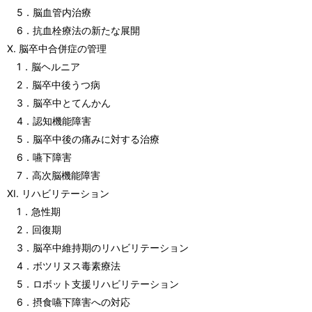
5．脳血管内治療
6．抗血栓療法の新たな展開
X. 脳卒中合併症の管理
1．脳ヘルニア
2．脳卒中後うつ病
3．脳卒中とてんかん
4．認知機能障害
5．脳卒中後の痛みに対する治療
6．嚥下障害
7．高次脳機能障害
Ⅺ. リハビリテーション
1．急性期
2．回復期
3．脳卒中維持期のリハビリテーション
4．ボツリヌス毒素療法
5．ロボット支援リハビリテーション
6．摂食嚥下障害への対応