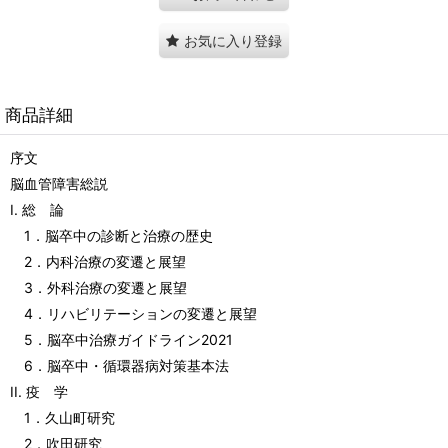
お気に入り登録
商品詳細
序文
脳血管障害総説
I. 総 論
1．脳卒中の診断と治療の歴史
2．内科治療の変遷と展望
3．外科治療の変遷と展望
4．リハビリテーションの変遷と展望
5．脳卒中治療ガイドライン2021
6．脳卒中・循環器病対策基本法
II. 疫 学
1．久山町研究
2．吹田研究