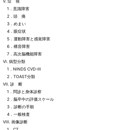
V. 症 候
1．意識障害
2．頭 痛
3．めまい
4．眼症状
5．運動障害と感覚障害
6．構音障害
7．高次脳機能障害
VI. 病型分類
1．NINDS CVD-III
2．TOAST分類
VII. 診 断
1．問診と身体診察
2．脳卒中の評価スケール
3．診断の手順
4．一般検査
VIII. 画像診断
1．CT