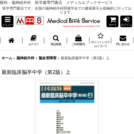
眼科・脳神経外科 医学書専門書店 メディカルブックサービス
医学専門書店です。全国の脳神経外科関連学会での書籍展示も積極的に行ってお
ります。
メニュー
カート
ログイン
ポイントシステ
カテゴリ
商品検索
ご利用案内
問い合わせ
ムについて
ホーム
>
脳神経外科
>
脳血管障害
>
最新臨床脳卒中学（第2版）上
最新臨床脳卒中学（第2版）上