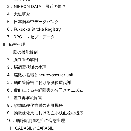
3．NIPPON DATA 最近の知見
4．大迫研究
5．日本脳卒中データバンク
6．Fukuoka Stroke Registry
7．DPC・レセプトデータ
III. 病態生理
1．脳の機能解剖
2．脳血管の解剖
3．脳循環代謝の生理
4．脳微小循環とneurovascular unit
5．脳血管障害における脳循環代謝
6．虚血による神経障害の分子メカニズム
7．虚血再灌流障害
8．頸動脈硬化病巣の進展機序
9．動脈硬化巣における血小板血栓の機序
10．脳静脈洞血栓症の病態生理
11．CADASILとCARASIL