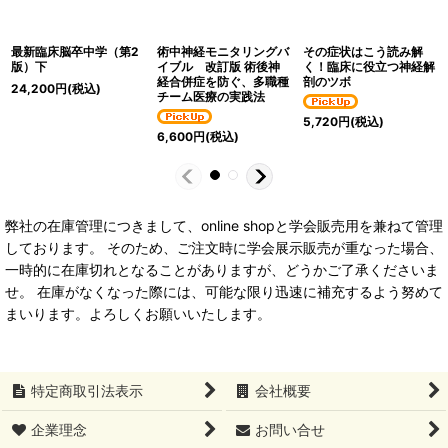
最新臨床脳卒中学（第2
術中神経モニタリングバ
その症状はこう読み解
版）下
イブル 改訂版 術後神
く！臨床に役立つ神経解
経合併症を防ぐ、多職種
剖のツボ
24,200
円
(税込)
チーム医療の実践法
5,720
円
(税込)
6,600
円
(税込)
弊社の在庫管理につきまして、online shopと学会販売用を兼ねて管理
しております。 そのため、ご注文時に学会展示販売が重なった場合、
一時的に在庫切れとなることがありますが、どうかご了承くださいま
せ。 在庫がなくなった際には、可能な限り迅速に補充するよう努めて
まいります。よろしくお願いいたします。
特定商取引法表示
会社概要
企業理念
お問い合せ