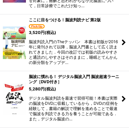
を対象に，難解と思われがちな小児脳波につい
て，日常診療でこれだけ知っ…
ここに目をつける！脳波判読ナビ 第2版
3,520
円
(税込)
脳波判読入門のTheテッパン 本書は初版が2016
年に発刊されて以降，脳波入門書として広く読ま
れてきました．今回の改訂では初版の読みやすさ
と通読のしやすさはそのままに，睡眠とてんかん
の新分類をアップデ…
脳波に慣れる！ デジタル脳波入門 脳波超速ラーニ
ング［DVD付き］
5,280
円
(税込)
デジタル脳波判読を最速で習得可能！本書は実際
の脳波をDVDに収載しているから，DVDの症例を
経験して，書籍の解説で理解を進めることで最速
で脳波を判読できる力を養うことが可能である．
また，デジタル脳波の…