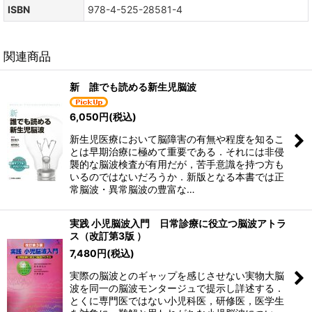
ISBN
978-4-525-28581-4
関連商品
新 誰でも読める新生児脳波
6,050
円
(税込)
新生児医療において脳障害の有無や程度を知るこ
とは早期治療に極めて重要である．それには非侵
襲的な脳波検査が有用だが，苦手意識を持つ方も
いるのではないだろうか．新版となる本書では正
常脳波・異常脳波の豊富な…
実践 小児脳波入門 日常診療に役立つ脳波アトラ
ス（改訂第3版 ）
7,480
円
(税込)
実際の脳波とのギャップを感じさせない実物大脳
波を同一の脳波モンタージュで提示し詳述する．
とくに専門医ではない小児科医，研修医，医学生