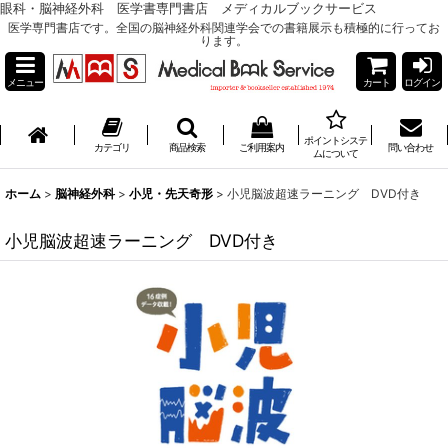
眼科・脳神経外科 医学書専門書店 メディカルブックサービス
医学専門書店です。全国の脳神経外科関連学会での書籍展示も積極的に行ってお
ります。
メニュー
カート
ログイン
ポイントシステ
カテゴリ
商品検索
ご利用案内
問い合わせ
ムについて
ホーム
>
脳神経外科
>
小児・先天奇形
>
小児脳波超速ラーニング DVD付き
小児脳波超速ラーニング DVD付き