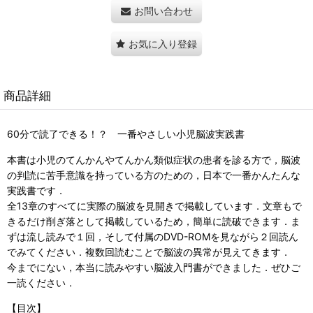
お問い合わせ
お気に入り登録
商品詳細
60分で読了できる！？ 一番やさしい小児脳波実践書
本書は小児のてんかんやてんかん類似症状の患者を診る方で，脳波
の判読に苦手意識を持っている方のための，日本で一番かんたんな
実践書です．
全13章のすべてに実際の脳波を見開きで掲載しています．文章もで
きるだけ削ぎ落として掲載しているため，簡単に読破できます．ま
ずは流し読みで１回，そして付属のDVD-ROMを見ながら２回読ん
でみてください．複数回読むことで脳波の異常が見えてきます．
今までにない，本当に読みやすい脳波入門書ができました．ぜひご
一読ください．
【目次】