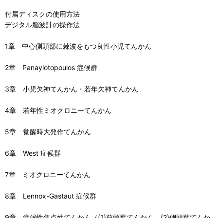
付属ディスクの使用方法
デジタル脳波計の操作法
1章 中心側頭部に棘波をもつ良性小児てんかん
2章 Panayiotopoulos 症候群
3章 小児欠神てんかん・若年欠神てんかん
4章 若年性ミオクロニーてんかん
5章 覚醒時大発作てんかん
6章 West 症候群
7章 ミオクロニーてんかん
8章 Lennox-Gastaut 症候群
9章 症候性焦点性てんかん（(1)前頭葉てんかん，(2)側頭葉てんか