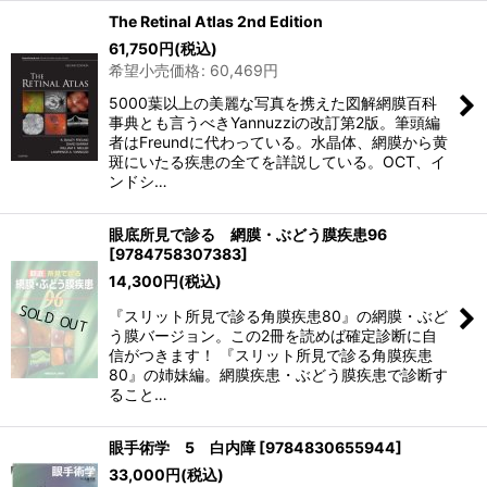
The Retinal Atlas 2nd Edition
61,750
円
(税込)
希望小売価格
:
60,469
円
5000葉以上の美麗な写真を携えた図解網膜百科
事典とも言うべきYannuzziの改訂第2版。筆頭編
者はFreundに代わっている。水晶体、網膜から黄
斑にいたる疾患の全てを詳説している。OCT、イ
ンドシ…
眼底所見で診る 網膜・ぶどう膜疾患96
[
9784758307383
]
14,300
円
(税込)
『スリット所見で診る角膜疾患80』の網膜・ぶど
う膜バージョン。この2冊を読めば確定診断に自
信がつきます！ 『スリット所見で診る角膜疾患
80』の姉妹編。網膜疾患・ぶどう膜疾患で診断す
ること…
眼手術学 5 白内障
[
9784830655944
]
33,000
円
(税込)