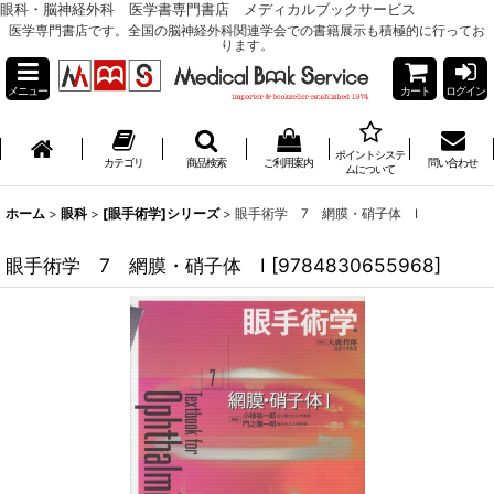
眼科・脳神経外科 医学書専門書店 メディカルブックサービス
医学専門書店です。全国の脳神経外科関連学会での書籍展示も積極的に行ってお
ります。
メニュー
カート
ログイン
ポイントシステ
カテゴリ
商品検索
ご利用案内
問い合わせ
ムについて
ホーム
>
眼科
>
[眼手術学]シリーズ
>
眼手術学 7 網膜・硝子体 I
眼手術学 7 網膜・硝子体 I
[
9784830655968
]