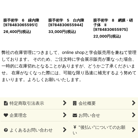
眼手術学 6 緑内障
眼手術学 5 白内障
眼手術学 8 網膜・硝
[
9784830655951
]
[
9784830655944
]
子体 II
[
9784830655975
]
26,400
円
(税込)
33,000
円
(税込)
22,000
円
(税込)
弊社の在庫管理につきまして、online shopと学会販売用を兼ねて管理
しております。 そのため、ご注文時に学会展示販売が重なった場合、
一時的に在庫切れとなることがありますが、どうかご了承くださいま
せ。 在庫がなくなった際には、可能な限り迅速に補充するよう努めて
まいります。よろしくお願いいたします。
特定商取引法表示
会社概要
企業理念
お問い合せ
"後払い"についてのお願
よくあるお問い合わせ
い