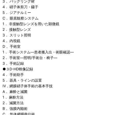
3． バックリング材
4． 硝子体剪刀・鑷子
5． ジアテルミー
C． 眼底観察システム
1． 非接触型レンズを用いた顕微鏡
2． 接触型レンズ
3． スリット照明
4． 内視鏡
D． 手術室
1． 手術システム―患者搬入出・術眼確認―
2． 手術室―照明/手術台・椅子―
3． 手術記録
●３D-HD映像記録
4． 手術助手
5． 器具・ラインの設置
IV．網膜硝子体手術の基本手技
A． 麻酔と減菌
1． 麻酔方法
2． 減菌方法
B． 強膜内陥術
C． 気体網膜復位術