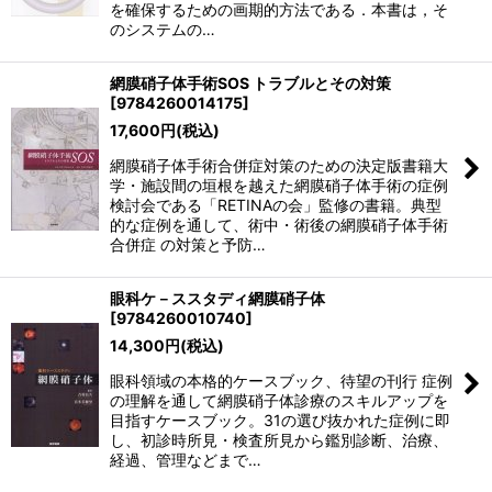
を確保するための画期的方法である．本書は，そ
のシステムの…
網膜硝子体手術SOS トラブルとその対策
[
9784260014175
]
17,600
円
(税込)
網膜硝子体手術合併症対策のための決定版書籍大
学・施設間の垣根を越えた網膜硝子体手術の症例
検討会である「RETINAの会」監修の書籍。典型
的な症例を通して、術中・術後の網膜硝子体手術
合併症 の対策と予防…
眼科ケ－ススタディ網膜硝子体
[
9784260010740
]
14,300
円
(税込)
眼科領域の本格的ケースブック、待望の刊行 症例
の理解を通して網膜硝子体診療のスキルアップを
目指すケースブック。31の選び抜かれた症例に即
し、初診時所見・検査所見から鑑別診断、治療、
経過、管理などまで…