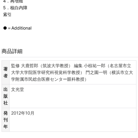
4．再増殖
5．核白内障
索引
●＝Additional
商品詳細
監修 大鹿哲郎（筑波大学教授） 編集 小椋祐一郎（名古屋市立
著
大学大学院医学研究科視覚科学教授） 門之園一明（横浜市立大
者
学附属市民総合医療センター眼科教授）
出
文光堂
版
社
発
2012年10月
刊
年