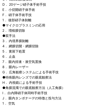
D． 20ゲージ硝子体手術手技
E． 小切開硝子体手術
F． 硝子体手術手技
1． 後部硝子体剝離
●マイクロプラスミンの応用
2． 増殖膜切除
●双手法
3． 内境界膜剝離
4． 網膜切開・網膜切除
5． 黄斑下処置
6． 止血
7． 眼内排液・液空気置換
8． 眼内レーザー
G． 広角観察システムによる手術手技
●特殊眼内レンズでの眼底観察法
H． 内視鏡による手術手技
●角膜混濁での眼底観察方法（人工角膜）
I． 白内障硝子体同時手術手技
J． 眼内タンポナーデの特徴と投与方法
1． 空気