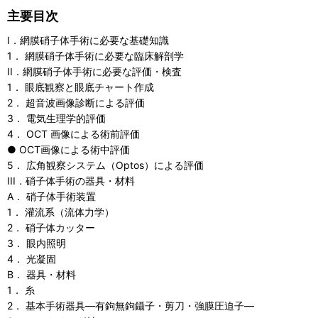
主要目次
I．網膜硝子体手術に必要な基礎知識
1． 網膜硝子体手術に必要な臨床解剖学
II．網膜硝子体手術に必要な評価・検査
1． 眼底観察と眼底チャート作成
2． 超音波画像診断による評価
3． 電気生理学的評価
4． OCT 画像による術前評価
● OCT画像による術中評価
5． 広角観察システム（Optos）による評価
III．硝子体手術の器具・材料
A． 硝子体手術装置
1． 灌流系（流体力学）
2． 硝子体カッター
3． 眼内照明
4． 光凝固
B． 器具・材料
1． 糸
2． 基本手術器具―有鉤無鉤鑷子・剪刀・強膜圧迫子―