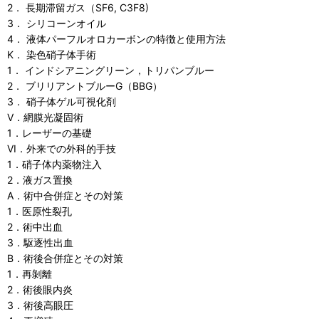
2． 長期滞留ガス（SF6, C3F8)
3． シリコーンオイル
4． 液体パーフルオロカーボンの特徴と使用方法
K． 染色硝子体手術
1． インドシアニングリーン，トリパンブルー
2． ブリリアントブルーG（BBG）
3． 硝子体ゲル可視化剤
V．網膜光凝固術
1．レーザーの基礎
VI．外来での外科的手技
1．硝子体内薬物注入
2．液ガス置換
A．術中合併症とその対策
1．医原性裂孔
2．術中出血
3．駆逐性出血
B．術後合併症とその対策
1．再剝離
2．術後眼内炎
3．術後高眼圧