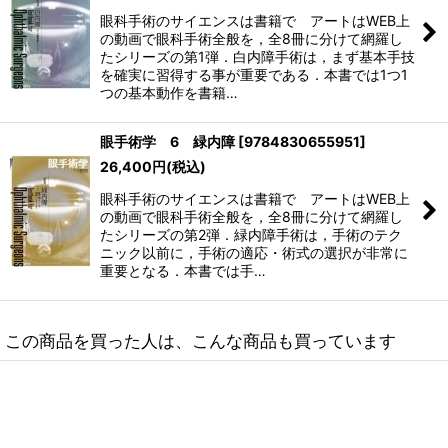
眼科手術のサイエンスは書籍で アートはWEB上
の動画で眼科手術全般を，全8冊に分けて網羅し
たシリーズの第1弾．白内障手術は，まず基本手技
を確実に習得する事が重要である．本書では1つ1
つの基本動作を書籍…
眼手術学 6 緑内障
[
9784830655951
]
26,400
円
(税込)
眼科手術のサイエンスは書籍で アートはWEB上
の動画で眼科手術全般を，全8冊に分けて網羅し
たシリーズの第2弾．緑内障手術は，手術のテク
ニック以前に，手術の適応・術式の選択が非常に
重要となる．本書では手…
この商品を買った人は、こんな商品も買っています