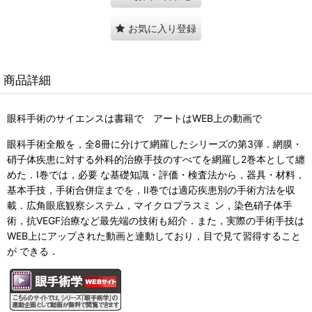
お気に入り登録
商品詳細
眼科手術のサイエンスは書籍で アートはWEB上の動画で
眼科手術全般を，全8冊に分けて網羅したシリーズの第3弾．網膜・
硝子体疾患に対する外科的治療手技のすべてを網羅し2巻本として纏
めた．I巻では，必要 な基礎知識・評価・検査法から，器具・材料，
基本手技，手術合併症までを，II巻では適応疾患別の手術方法を収
載．広角眼底観察システム，マイクロプラスミ ン，染色硝子体手
術，抗VEGF治療など最先端の技術も紹介．また，実際の手術手技は
WEB上にアップされた動画と連動しており，目で見て習得すること
が できる．