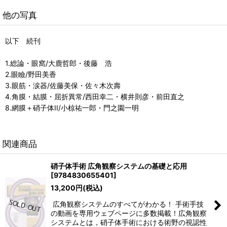
他の写真
以下 続刊
1.総論・眼窩/大鹿哲郎・後藤 浩
2.眼瞼/野田美香
3.眼筋・涙器/佐藤美保・佐々木次壽
4.角膜・結膜・屈折異常/西田幸二・横井則彦・前田直之
8.網膜＋硝子体II/小椋祐一郎・門之園一明
関連商品
硝子体手術 広角観察システムの基礎と応用
[
9784830655401
]
13,200
円
(税込)
広角観察システムのすべてがわかる！ 手術手技
の動画を専用ウェブページに多数掲載！広角観察
システムとは，硝子体手術における術野の視認性