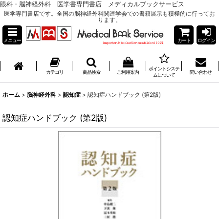
眼科・脳神経外科 医学書専門書店 メディカルブックサービス
医学専門書店です。全国の脳神経外科関連学会での書籍展示も積極的に行ってお
ります。
メニュー
カート
ログイン
ポイントシステ
カテゴリ
商品検索
ご利用案内
問い合わせ
ムについて
ホーム
>
脳神経外科
>
認知症
>
認知症ハンドブック (第2版)
認知症ハンドブック (第2版)