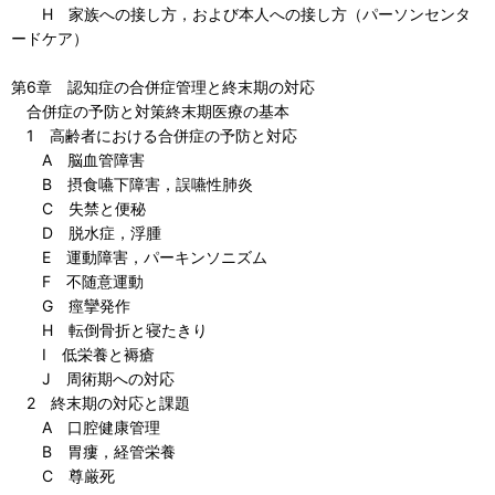
H 家族への接し方，および本人への接し方（パーソンセンタ
ードケア）
第6章 認知症の合併症管理と終末期の対応
合併症の予防と対策終末期医療の基本
1 高齢者における合併症の予防と対応
A 脳血管障害
B 摂食嚥下障害，誤嚥性肺炎
C 失禁と便秘
D 脱水症，浮腫
E 運動障害，パーキンソニズム
F 不随意運動
G 痙攣発作
H 転倒骨折と寝たきり
I 低栄養と褥瘡
J 周術期への対応
2 終末期の対応と課題
A 口腔健康管理
B 胃瘻，経管栄養
C 尊厳死