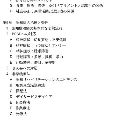
G 食事，飲酒，喫煙，薬剤サプリメントと認知症の関係
H 社会参加，余暇活動と認知症の関係
第5章 認知症の治療と管理
1 認知症治療の基本的な姿勢流れ
2 BPSDへの対応
A 精神症状：幻覚妄想，不安焦燥
B 精神症状：うつ症状とアパシー
C 精神症状：睡眠障害
D 行動障害：多動，興奮，暴力
E 行動障害：徘徊，脱抑制
3 せん妄への対応
4 非薬物療法
A 認知リハビリテーションのエビデンス
B 現実見当識訓練法
C 回想法
D デイサービスデイケア
E 音楽療法
F 作業療法
G 光療法