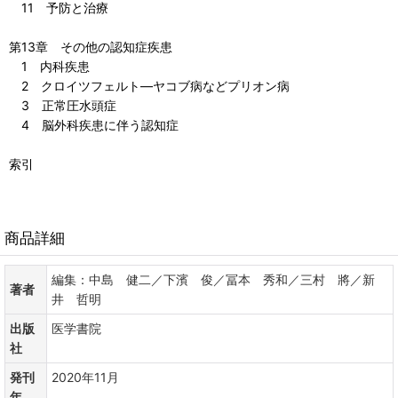
11 予防と治療
第13章 その他の認知症疾患
1 内科疾患
2 クロイツフェルト—ヤコブ病などプリオン病
3 正常圧水頭症
4 脳外科疾患に伴う認知症
索引
商品詳細
編集：中島 健二／下濱 俊／冨本 秀和／三村 將／新
著者
井 哲明
出版
医学書院
社
発刊
2020年11月
年