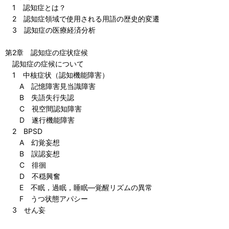
1 認知症とは？
2 認知症領域で使用される用語の歴史的変遷
3 認知症の医療経済分析
第2章 認知症の症状症候
認知症の症候について
1 中核症状（認知機能障害）
A 記憶障害見当識障害
B 失語失行失認
C 視空間認知障害
D 遂行機能障害
2 BPSD
A 幻覚妄想
B 誤認妄想
C 徘徊
D 不穏興奮
E 不眠，過眠，睡眠—覚醒リズムの異常
F うつ状態アパシー
3 せん妄