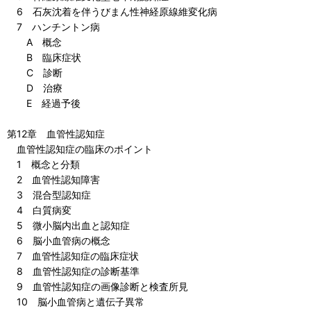
6 石灰沈着を伴うびまん性神経原線維変化病
7 ハンチントン病
A 概念
B 臨床症状
C 診断
D 治療
E 経過予後
第12章 血管性認知症
血管性認知症の臨床のポイント
1 概念と分類
2 血管性認知障害
3 混合型認知症
4 白質病変
5 微小脳内出血と認知症
6 脳小血管病の概念
7 血管性認知症の臨床症状
8 血管性認知症の診断基準
9 血管性認知症の画像診断と検査所見
10 脳小血管病と遺伝子異常