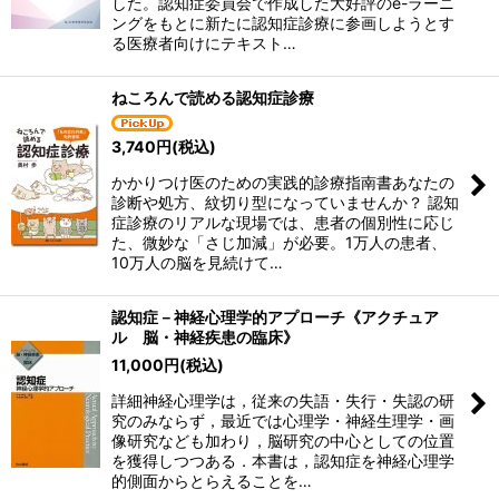
した。認知症委員会で作成した大好評のe-ラーニ
ングをもとに新たに認知症診療に参画しようとす
る医療者向けにテキスト…
ねころんで読める認知症診療
3,740
円
(税込)
かかりつけ医のための実践的診療指南書あなたの
診断や処方、紋切り型になっていませんか？ 認知
症診療のリアルな現場では、患者の個別性に応じ
た、微妙な「さじ加減」が必要。1万人の患者、
10万人の脳を見続けて…
認知症－神経心理学的アプローチ《アクチュア
ル 脳・神経疾患の臨床》
11,000
円
(税込)
詳細神経心理学は，従来の失語・失行・失認の研
究のみならず，最近では心理学・神経生理学・画
像研究なども加わり，脳研究の中心としての位置
を獲得しつつある．本書は，認知症を神経心理学
的側面からとらえることを…