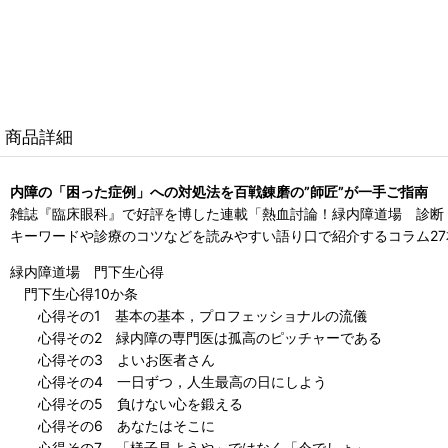
商品詳細
内障の「困った症例」への対処法を百戦錬磨の”師匠”が一手ご指南
雑誌『臨床眼科』で好評を博した連載「熱血討論！緑内障道場 診断
キーワードや診療のコツなどを読みやすい語り口で紹介するコラム27
緑内障道場 門下生心得
門下生心得10か条
心得その1 基本の基本，プロフェッショナルの流儀
心得その2 緑内障の専門医は孤高のピッチャーである
心得その3 よいお医者さん
心得その4 一日ずつ，人生最高の日にしよう
心得その5 負けない心を鍛える
心得その6 あなたはそこに
心得その7 「様子見ようや」ではなく「今でしょ」