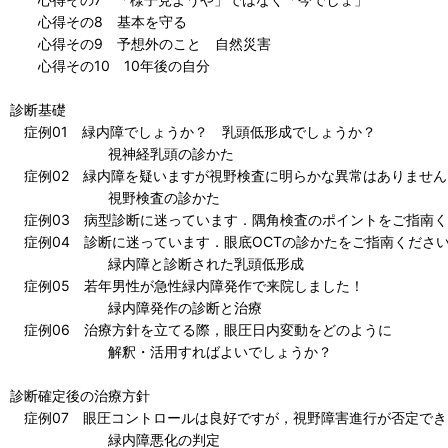
心得その8 基本を守る
心得その9 予想外のこと 自然災害
心得その10 10年後の自分
診断基礎
症例01 緑内障でしょうか？ 乳頭低形成でしょうか？
視神経乳頭の診かた
症例02 緑内障を疑いますが視野検査に明らかな異常はありません
視野検査の診かた
症例03 病型診断に迷っています．隅角検査のポイントをご指南く
症例04 診断に迷っています．眼底OCTの診かたをご指南くださ
緑内障と診断された乳頭低形成
症例05 若年男性が急性緑内障発作で来院しました！
緑内障発作の診断と治療
症例06 治療方針を立てる際，眼圧日内変動をどのように
解釈・活用すればよいでしょうか？
診断確定後の治療方針
症例07 眼圧コントロールは良好ですが，視野障害進行が否定でき
緑内障悪化の判定