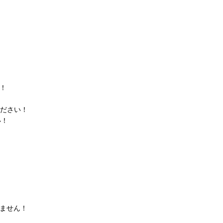
！
ださい！
い！
ません！