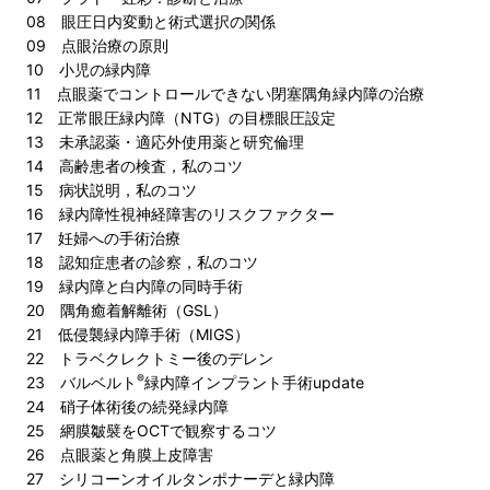
08 眼圧日内変動と術式選択の関係
09 点眼治療の原則
10 小児の緑内障
11 点眼薬でコントロールできない閉塞隅角緑内障の治療
12 正常眼圧緑内障（NTG）の目標眼圧設定
13 未承認薬・適応外使用薬と研究倫理
14 高齢患者の検査，私のコツ
15 病状説明，私のコツ
16 緑内障性視神経障害のリスクファクター
17 妊婦への手術治療
18 認知症患者の診察，私のコツ
19 緑内障と白内障の同時手術
20 隅角癒着解離術（GSL）
21 低侵襲緑内障手術（MIGS）
22 トラベクレクトミー後のデレン
®
23 バルベルト
緑内障インプラント手術update
24 硝子体術後の続発緑内障
25 網膜皺襞をOCTで観察するコツ
26 点眼薬と角膜上皮障害
27 シリコーンオイルタンポナーデと緑内障