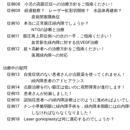
症例08 小児の高眼圧症への治療方針をご指南ください！
症例09 経過観察？ レーザー虹彩切開術？ 水晶体再建術？
原発閉塞隅角症
症例10 本当に正常眼圧緑内障でしょうか？
NTGの診断と治療
症例11 眼圧再上昇症例への次の一手，ご指南ください！
血管新生緑内障に対する抗VEGF治療
症例12 超々高齢者への治療方針をご指南ください！
落屑緑内障への対応
治療中の疑問
症例13 自覚症状のない患者さんが点眼薬を使ってくれません！
緑内障患者のアドヒアランス
症例14 点眼治療を行い眼圧は低いのに視野障害が進行します！
症例15 患者さんが妊娠しました！
症例16 認知症患者への緑内障診療はどのように進めればよいでし
症例17 チン小帯脆弱眼に緑内障手術を，緑内障末期眼には白内障
しなければならなくなりました！
症例18 Laser gonioplastyは何に適応するのでしょうか？