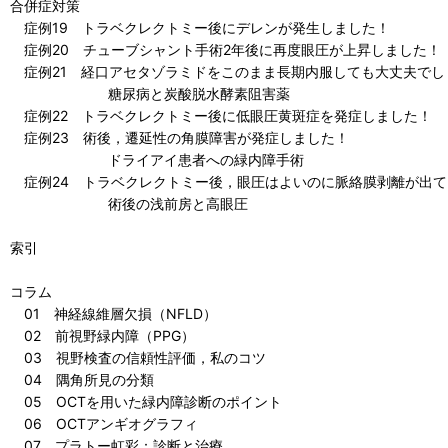
合併症対策
症例19 トラベクレクトミー後にデレンが発生しました！
症例20 チューブシャント手術2年後に再度眼圧が上昇しました！
症例21 経口アセタゾラミドをこのまま長期内服しても大丈夫でし
糖尿病と炭酸脱水酵素阻害薬
症例22 トラベクレクトミー後に低眼圧黄斑症を発症しました！
症例23 術後，遷延性の角膜障害が発症しました！
ドライアイ患者への緑内障手術
症例24 トラベクレクトミー後，眼圧はよいのに脈絡膜剥離が出て
術後の浅前房と高眼圧
索引
コラム
01 神経線維層欠損（NFLD）
02 前視野緑内障（PPG）
03 視野検査の信頼性評価，私のコツ
04 隅角所見の分類
05 OCTを用いた緑内障診断のポイント
06 OCTアンギオグラフィ
07 プラトー虹彩：診断と治療