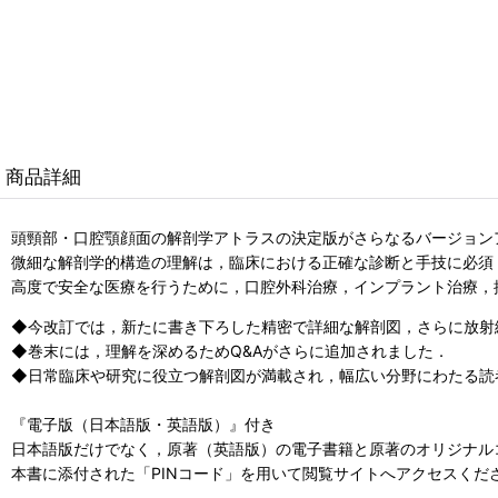
商品詳細
頭頸部・口腔顎顔面の解剖学アトラスの決定版がさらなるバージョン
微細な解剖学的構造の理解は，臨床における正確な診断と手技に必須
高度で安全な医療を行うために，口腔外科治療，インプラント治療，
◆今改訂では，新たに書き下ろした精密で詳細な解剖図，さらに放射
◆巻末には，理解を深めるためQ&Aがさらに追加されました．
◆日常臨床や研究に役立つ解剖図が満載され，幅広い分野にわたる読
『電子版（日本語版・英語版）』付き
日本語版だけでなく，原著（英語版）の電子書籍と原著のオリジナル
本書に添付された「PINコード」を用いて閲覧サイトへアクセスくだ