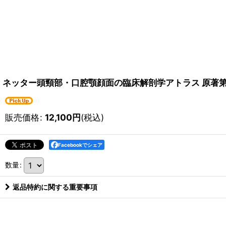
ネッター頭頸部・口腔顎顔面の臨床解剖学アトラス 原著第
販売価格
:
12,100
円
(税込)
Facebookでシェア
数量
:
返品特約に関する重要事項