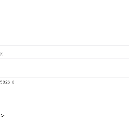
訳
45826-6
ョン