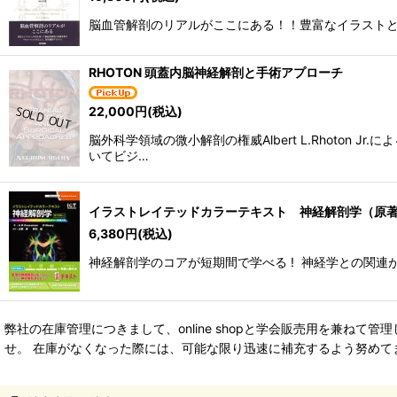
脳血管解剖のリアルがここにある！！豊富なイラスト
RHOTON 頭蓋内脳神経解剖と手術アプローチ
22,000
円
(税込)
脳外科学領域の微小解剖の権威Albert L.Rhot
いてビジ…
イラストレイテッドカラーテキスト 神経解剖学（原著
6,380
円
(税込)
神経解剖学のコアが短期間で学べる ! 神経学との関連が
弊社の在庫管理につきまして、online shopと学会販売用を兼
せ。 在庫がなくなった際には、可能な限り迅速に補充するよう努めて