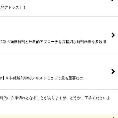
践的アトラス！！
版。各部位別の顕微解剖と外科的アプローチを高精細な解剖画像を多数用
付き】※ 神経解剖学のテキストにとって最も重要なの…
、一時的に在庫切れとなることがありますが、どうかご了承くださいま