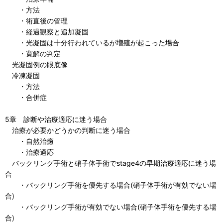
・方法
・術直後の管理
・経過観察と追加凝固
・光凝固は十分行われているが増殖が起こった場合
・寛解の判定
光凝固例の眼底像
冷凍凝固
・方法
・合併症
5章 診断や治療適応に迷う場合
治療が必要かどうかの判断に迷う場合
・自然治癒
・治療適応
バックリング手術と硝子体手術でstage4の早期治療適応に迷う場
合
・バックリング手術を優先する場合(硝子体手術が有効でない場
合)
・バックリング手術が有効でない場合(硝子体手術を優先する場
合)