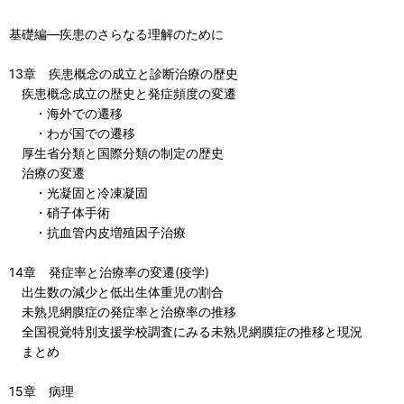
基礎編―疾患のさらなる理解のために
13章 疾患概念の成立と診断治療の歴史
疾患概念成立の歴史と発症頻度の変遷
・海外での遷移
・わが国での遷移
厚生省分類と国際分類の制定の歴史
治療の変遷
・光凝固と冷凍凝固
・硝子体手術
・抗血管内皮増殖因子治療
14章 発症率と治療率の変遷(疫学)
出生数の減少と低出生体重児の割合
未熟児網膜症の発症率と治療率の推移
全国視覚特別支援学校調査にみる未熟児網膜症の推移と現況
まとめ
15章 病理