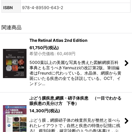
ISBN
978-4-89590-643-2
関連商品
The Retinal Atlas 2nd Edition
61,750
円
(税込)
希望小売価格
:
60,469
円
5000葉以上の美麗な写真を携えた図解網膜百科
事典とも言うべきYannuzziの改訂第2版。筆頭編
者はFreundに代わっている。水晶体、網膜から黄
斑にいたる疾患の全てを詳説している。OCT、イ
ンドシ…
ぶどう膜疾患,網膜・硝子体疾患 （一目でわかる
眼疾患の見分け方 下巻）
14,300
円
(税込)
ぶどう膜，網膜硝子体の検査所見が整然と並べら
れたレイアウトで，自然と疾患の特徴が記憶に残
る! 鑑別診断，確定診断のトラの巻!本書は，ぶ