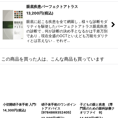
眼底疾患パーフェクトアトラス
13,200
円
(税込)
眼底に起こる疾患を全て網羅し，様々な診断モダ
リティを駆使したパーフェクトアトラス眼底疾患
の診断で，何が診断の決め手となるかは千差万別
であり，現在全盛のOCTといえども万能モダリテ
ィとは言えない．それぞ…
この商品を買った人は、こんな商品も買っています
小切開硝子体手術 入門!
硝子体手術のワンポイン
子どもの眼と疾患 [専
トアドバイス
門医のための眼科診療ク
14,300
円
(税込)
[
9784869352405
]
オリファイ 9]