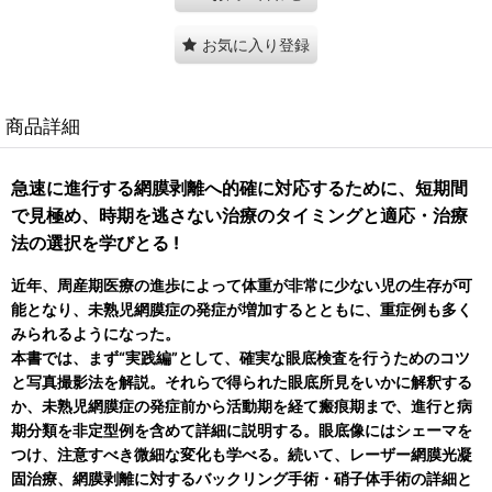
お気に入り登録
商品詳細
急速に進行する網膜剥離へ的確に対応するために、短期間
で見極め、時期を逃さない治療のタイミングと適応・治療
法の選択を学びとる !
近年、周産期医療の進歩によって体重が非常に少ない児の生存が可
能となり、未熟児網膜症の発症が増加するとともに、重症例も多く
みられるようになった。
本書では、まず“実践編”として、確実な眼底検査を行うためのコツ
と写真撮影法を解説。それらで得られた眼底所見をいかに解釈する
か、未熟児網膜症の発症前から活動期を経て瘢痕期まで、進行と病
期分類を非定型例を含めて詳細に説明する。眼底像にはシェーマを
つけ、注意すべき微細な変化も学べる。続いて、レーザー網膜光凝
固治療、網膜剥離に対するバックリング手術・硝子体手術の詳細と