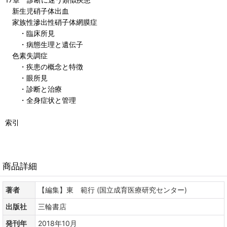
新生児硝子体出血
家族性滲出性硝子体網膜症
・臨床所見
・病態生理と遺伝子
色素失調症
・疾患の概念と特徴
・眼所見
・診断と治療
・全身症状と管理
索引
商品詳細
著者
【編集】東 範行 (国立成育医療研究センター)
出版社
三輪書店
発刊年
2018年10月