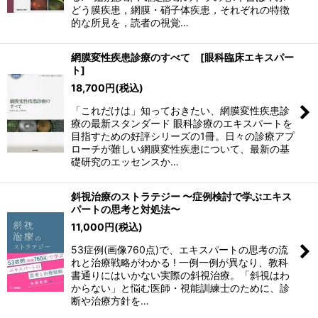
どう膜疾患，網膜・硝子体疾患，それぞれの特徴
的な所見を，読者の視覚…
網膜変性疾患診療のすべて [眼科臨床エキスパー
ト]
18,700
円
(税込)
「これだけは」知っておきたい、網膜変性疾患診
療の最新スタンダード 眼科診療のエキスパートを
目指すための好評シリーズの1冊。日々の診療アプ
ローチが難しい網膜変性疾患について、最新の基
礎研究のエッセンスか…
斜視治療のストラテジー 〜症例検討で学ぶエキス
パートの思考と対処法〜
11,000
円
(税込)
53症例(画像760点)で、エキスパートの思考の流
れと治療戦略がわかる ! 一例一例が異なり、教科
書通りにはいかない実際の斜視治療。「斜視はわ
からない」と悩む医師・視能訓練士のために、診
断や治療方針を…