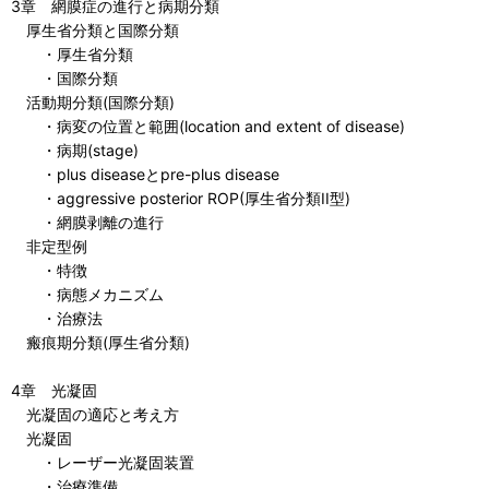
3章 網膜症の進行と病期分類
厚生省分類と国際分類
・厚生省分類
・国際分類
活動期分類(国際分類)
・病変の位置と範囲(location and extent of disease)
・病期(stage)
・plus diseaseとpre-plus disease
・aggressive posterior ROP(厚生省分類II型)
・網膜剥離の進行
非定型例
・特徴
・病態メカニズム
・治療法
瘢痕期分類(厚生省分類)
4章 光凝固
光凝固の適応と考え方
光凝固
・レーザー光凝固装置
・治療準備