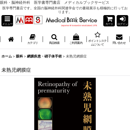
眼科・脳神経外科 医学書専門書店 メディカルブックサービス
医学専門書店です。全国の脳神経外科関連学会での書籍展示も積極的に行ってお
ります。
メニュー
カート
ログイン
ポイントシステ
カテゴリ
商品検索
ご利用案内
問い合わせ
ムについて
ホーム
>
眼科
>
網膜疾患・硝子体手術
>
未熟児網膜症
未熟児網膜症