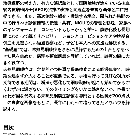
治療適応の考え方、有力な選択肢として国際治験が進んでいる抗血
管内皮増殖因子(VEGF)治療の実際と問題点を豊富な画像と共に把
捉できる。また、高次施設へ紹介・搬送する場合、限られた時間の
中で行うべき診療情報の伝達・共有、NICUでの管理と移送、家族へ
のインフォームド・コンセントもしっかりと学べ、鎮静化後も長期
間にわたって続くリハビリテーションとロービジョンケアや晩期合
併症を見逃さない経過観察など、子ども本人への支援も解説する。
“基礎編”では、未熟児網膜症をさらに理解するための土台となるべ
き知見を集めた。病理や類似疾患を理解していれば、診療の際に大
きく役立つ。
未熟児網膜症は、定期的かつ厳重な眼底検査による経過観察で、時
期を逃さず介入することが重要である。手術を行って良好な視力が
期待できる期間は、増殖が悪化して網膜剥離が起こり始めてからご
くわずかに過ぎない。そのタイミングをいかに逃さないか、本書で
はわが国を代表する未熟児網膜症診療を専門とする医師が700点以
上の豊富な画像をもとに、長年にわたって培ってきたノウハウを解
説する。
目次
実践編―診療の向上のために