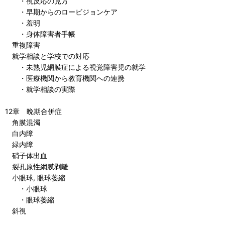
・視反応の見方
・早期からのロービジョンケア
・羞明
・身体障害者手帳
重複障害
就学相談と学校での対応
・未熟児網膜症による視覚障害児の就学
・医療機関から教育機関への連携
・就学相談の実際
12章 晩期合併症
角膜混濁
白内障
緑内障
硝子体出血
裂孔原性網膜剥離
小眼球, 眼球萎縮
・小眼球
・眼球萎縮
斜視