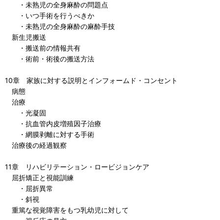
・未熟児の全身麻酔の問題点
・いつ手術を行うべきか
・未熟児の全身麻酔の麻酔手技
新生児搬送
・搬送前の情報共有
・術前・術後の搬送方法
10章 家族に対する説明とインフォームド・コンセント
病態
治療
・光凝固
・抗血管内皮増殖因子治療
・網膜剥離に対する手術
治療後の経過観察
11章 リハビリテーション・ロービジョンケア
屈折矯正と視能訓練
・屈折異常
・斜視
重篤な視覚障害をもつ乳幼児に対して