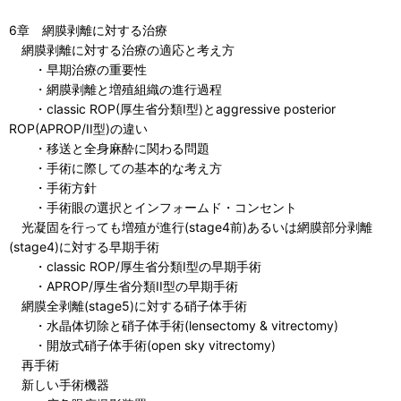
6章 網膜剥離に対する治療
網膜剥離に対する治療の適応と考え方
・早期治療の重要性
・網膜剥離と増殖組織の進行過程
・classic ROP(厚生省分類I型)とaggressive posterior
ROP(APROP/II型)の違い
・移送と全身麻酔に関わる問題
・手術に際しての基本的な考え方
・手術方針
・手術眼の選択とインフォームド・コンセント
光凝固を行っても増殖が進行(stage4前)あるいは網膜部分剥離
(stage4)に対する早期手術
・classic ROP/厚生省分類I型の早期手術
・APROP/厚生省分類II型の早期手術
網膜全剥離(stage5)に対する硝子体手術
・水晶体切除と硝子体手術(lensectomy & vitrectomy)
・開放式硝子体手術(open sky vitrectomy)
再手術
新しい手術機器