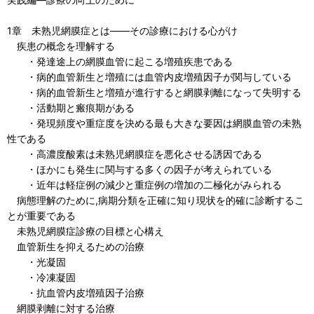
1章 未熟児網膜症とは――その診療における心がけ
疾患の概念を理解する
・発達途上の網膜血管に起こる増殖疾患である
・病的血管新生と増殖には血管内皮増殖因子が関与している
・病的血管新生と増殖が進行すると網膜剥離になって失明する
・活動期と瘢痕期がある
・発現頻度や重症度を決める最も大きな要因は網膜血管の未熟
性である
・高濃度酸素は未熟児網膜症を悪化させる誘因である
・ほかにも発生に関与する多くの因子が考えられている
・近年は軽症例の減少と重症例の増加の二極化がみられる
病態理解のために,病期分類を正確に知り現状を的確に診断するこ
とが重要である
未熟児網膜症診療の目標と心構え
血管新生を抑えるための治療
・光凝固
・冷凍凝固
・抗血管内皮増殖因子治療
網膜剥離に対する治療