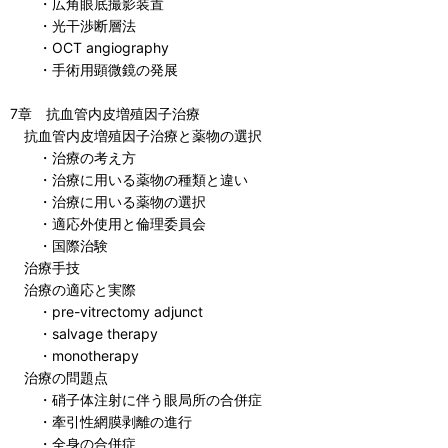
・広角眼底撮影装置
・光干渉断層法
・OCT angiography
・手術用顕微鏡の発展
7章 抗血管内皮増殖因子治療
抗血管内皮増殖因子治療と薬物の選択
・治療の考え方
・治療に用いる薬物の種類と違い
・治療に用いる薬物の選択
・適応外使用と倫理委員会
・国際治験
治療手技
治療の適応と実際
・pre-vitrectomy adjunct
・salvage therapy
・monotherapy
治療の問題点
・硝子体注射に伴う眼局所の合併症
・牽引性網膜剥離の進行
・全身の合併症