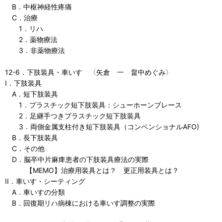
B．中枢神経性疼痛
C．治療
1．リハ
2．薬物療法
3．非薬物療法
12-6．下肢装具・車いす 〈矢倉 一 畠中めぐみ〉
I．下肢装具
A．短下肢装具
1．プラスチック短下肢装具：シューホーンブレース
2．足継手つきプラスチック短下肢装具
3．両側金属支柱付き短下肢装具（コンベンショナルAFO)
B．長下肢装具
C．その他
D．脳卒中片麻痺患者の下肢装具療法の実際
【MEMO】治療用装具とは？ 更正用装具とは？
II．車いす・シーティング
A．車いすの分類
B．回復期リハ病棟における車いす調整の実際