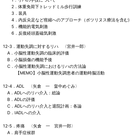
2．体重免荷下トレッドミル歩行訓練
3．装具
4．内反尖足など痙縮へのアプローチ（ボツリヌス療法を含む)
5．機能的電気刺激
6．反復経頭蓋磁気刺激
12-3．運動失調に対するリハ 〈宮井一郎〉
A．小脳性運動失調の臨床的評価
B．小脳損傷の機能予後
C．小脳性運動失調におけるリハの方法論
【MEMO】小脳性運動失調患者の運動時脳活動
12-4．ADL 〈矢倉 一 畠中めぐみ〉
A．ADLへのリハ介入：総論
B．ADLの評価
C．ADLへのリハ介入と退院計画：各論
D．IADLへの介入
12-5．疼痛 〈矢倉 一 宮井一郎〉
A．肩手症候群