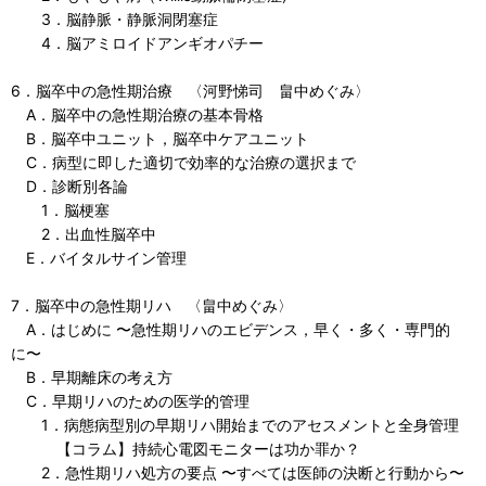
3．脳静脈・静脈洞閉塞症
4．脳アミロイドアンギオパチー
6．脳卒中の急性期治療 〈河野悌司 畠中めぐみ〉
A．脳卒中の急性期治療の基本骨格
B．脳卒中ユニット，脳卒中ケアユニット
C．病型に即した適切で効率的な治療の選択まで
D．診断別各論
1．脳梗塞
2．出血性脳卒中
E．バイタルサイン管理
7．脳卒中の急性期リハ 〈畠中めぐみ〉
A．はじめに 〜急性期リハのエビデンス，早く・多く・専門的
に〜
B．早期離床の考え方
C．早期リハのための医学的管理
1．病態病型別の早期リハ開始までのアセスメントと全身管理
【コラム】持続心電図モニターは功か罪か？
2．急性期リハ処方の要点 〜すべては医師の決断と行動から〜