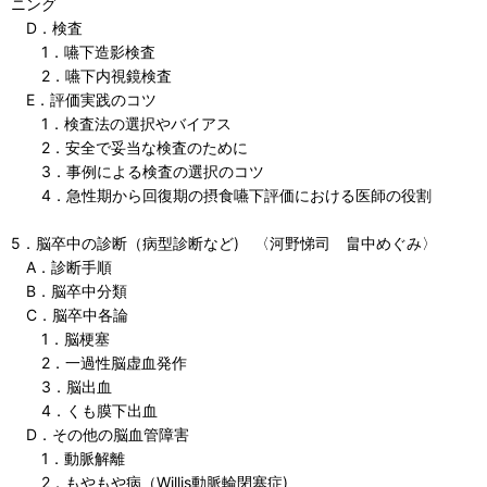
ニング
D．検査
1．嚥下造影検査
2．嚥下内視鏡検査
E．評価実践のコツ
1．検査法の選択やバイアス
2．安全で妥当な検査のために
3．事例による検査の選択のコツ
4．急性期から回復期の摂食嚥下評価における医師の役割
5．脳卒中の診断（病型診断など) 〈河野悌司 畠中めぐみ〉
A．診断手順
B．脳卒中分類
C．脳卒中各論
1．脳梗塞
2．一過性脳虚血発作
3．脳出血
4．くも膜下出血
D．その他の脳血管障害
1．動脈解離
2．もやもや病（Willis動脈輪閉塞症)