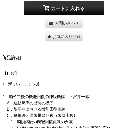
カートに入れる
お問い合わせ
お気に入り登録
商品詳細
【目次】
I 新しいロジック篇
1．脳卒中後の機能回復の神経機構 〈宮井一郎〉
A．運動麻痺の出現の機序
B．脳卒中における機能回復曲線
C．脳損傷と運動機能回復（動物実験)
1．脳損傷後の機能回復促進の要素
2．Enriched rehabilitation後に生じる大脳の可塑的変化