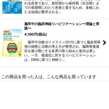
わる疾患であり、急性期から維持期（生活期）ま
での長期間にわたり患者と接するため、多岐にわ
たる知識が要求される…
脳卒中の臨床神経リハビリテーション〜理論と実
践〜
4,180
円
(税込)
脳卒中治療ガイドライン2015に基づく脳血管障
害の病態と治療の考え方が整理され、脳障害後遺
症を最小限にする各界の取り組みと進歩は著し
い。一方、後遺症に対するリハビリテーション
は、EBMに基づく神経リ…
この商品を買った人は、こんな商品も買っています