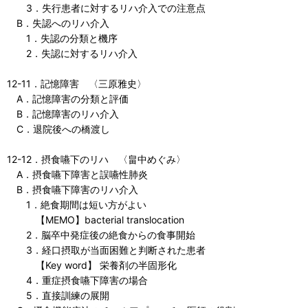
3．失行患者に対するリハ介入での注意点
B．失認へのリハ介入
1．失認の分類と機序
2．失認に対するリハ介入
12-11．記憶障害 〈三原雅史〉
A．記憶障害の分類と評価
B．記憶障害のリハ介入
C．退院後への橋渡し
12-12．摂食嚥下のリハ 〈畠中めぐみ〉
A．摂食嚥下障害と誤嚥性肺炎
B．摂食嚥下障害のリハ介入
1．絶食期間は短い方がよい
【MEMO】bacterial translocation
2．脳卒中発症後の絶食からの食事開始
3．経口摂取が当面困難と判断された患者
【Key word】 栄養剤の半固形化
4．重症摂食嚥下障害の場合
5．直接訓練の展開