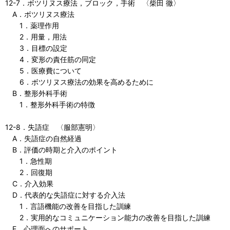
12-7．ボツリヌス療法，ブロック，手術 〈柴田 徹〉
A．ボツリヌス療法
1．薬理作用
2．用量，用法
3．目標の設定
4．変形の責任筋の同定
5．医療費について
6．ボツリヌス療法の効果を高めるために
B．整形外科手術
1．整形外科手術の特徴
12-8．失語症 〈服部憲明〉
A．失語症の自然経過
B．評価の時期と介入のポイント
1．急性期
2．回復期
C．介入効果
D．代表的な失語症に対する介入法
1．言語機能の改善を目指した訓練
2．実用的なコミュニケーション能力の改善を目指した訓練
E．心理面へのサポート