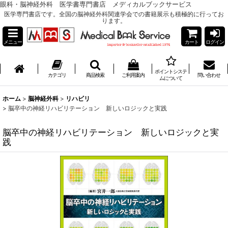
眼科・脳神経外科 医学書専門書店 メディカルブックサービス
医学専門書店です。全国の脳神経外科関連学会での書籍展示も積極的に行ってお
ります。
メニュー
カート
ログイン
ポイントシステ
カテゴリ
商品検索
ご利用案内
問い合わせ
ムについて
ホーム
>
脳神経外科
>
リハビリ
>
脳卒中の神経リハビリテーション 新しいロジックと実践
脳卒中の神経リハビリテーション 新しいロジックと実
践