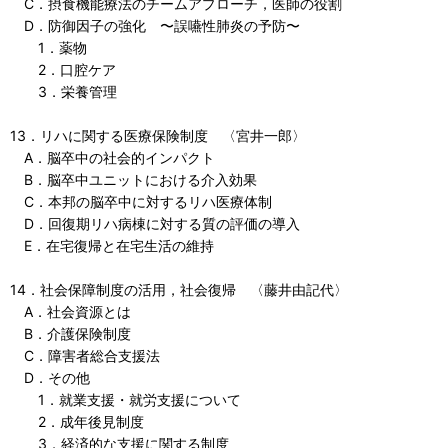
C．摂食機能療法のチームアプローチ，医師の役割
D．防御因子の強化 〜誤嚥性肺炎の予防〜
1．薬物
2．口腔ケア
3．栄養管理
13．リハに関する医療保険制度 〈宮井一郎〉
A．脳卒中の社会的インパクト
B．脳卒中ユニットにおける介入効果
C．本邦の脳卒中に対するリハ医療体制
D．回復期リハ病棟に対する質の評価の導入
E．在宅復帰と在宅生活の維持
14．社会保障制度の活用，社会復帰 〈藤井由記代〉
A．社会資源とは
B．介護保険制度
C．障害者総合支援法
D．その他
1．就業支援・就労支援について
2．成年後見制度
3．経済的な支援に関する制度