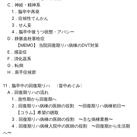
C．神経・精神系
1．脳卒中再発
2．症候性てんかん
3．せん妄
4．脳卒中後うつ状態・アパシー
D．静脈血栓塞栓症
【MEMO】 当院回復期リハ病棟のDVT対策
E．感染症
F．消化器系
G．転倒
H．肩手症候群
11．脳卒中の回復期リハ 〈畠中めぐみ〉
A．回復期リハの流れ
1．急性期から回復期へ
2．回復期リハ病棟の医師の役割 〜回復期リハ病棟初日〜
【コラム】希望の聴取
3．回復期リハ病棟の医師の役割 〜主な病棟業務〜
4．回復期リハ病棟入院中の医師の役割 〜回復期から生活期
へ〜