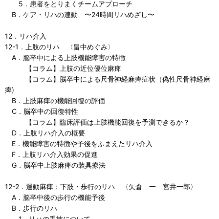
5．患者をとりまくチームアプローチ
B．ケア・リハの連動 〜24時間リハめざし〜
12．リハ介入
12-1．上肢のリハ 〈畠中めぐみ〉
A．脳卒中による上肢機能障害の特徴
【コラム】上肢の近位優位麻痺
【コラム】脳卒中による尺骨神経麻痺症状（偽性尺骨神経麻
痺)
B．上肢麻痺の機能回復の評価
C．脳卒中の回復特性
【コラム】臨床評価は上肢機能回復を予測できるか？
D．上肢リハ介入の概要
E．機能障害の特徴や予後をふまえたリハ介入
F．上肢リハ介入効果の促進
G．脳卒中上肢麻痺の装具療法
12-2．運動麻痺：下肢・歩行のリハ 〈矢倉 一 宮井一郎〉
A．脳卒中後の歩行の機能予後
B．歩行のリハ
1．リハの手技について