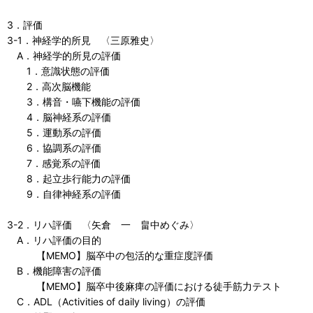
3．評価
3-1．神経学的所見 〈三原雅史〉
A．神経学的所見の評価
1．意識状態の評価
2．高次脳機能
3．構音・嚥下機能の評価
4．脳神経系の評価
5．運動系の評価
6．協調系の評価
7．感覚系の評価
8．起立歩行能力の評価
9．自律神経系の評価
3-2．リハ評価 〈矢倉 一 畠中めぐみ〉
A．リハ評価の目的
【MEMO】脳卒中の包活的な重症度評価
B．機能障害の評価
【MEMO】脳卒中後麻痺の評価における徒手筋力テスト
C．ADL（Activities of daily living）の評価