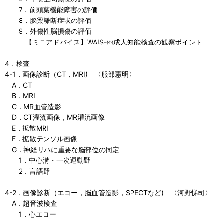
7．前頭葉機能障害の評価
8．脳梁離断症状の評価
9．外傷性脳損傷の評価
【ミニアドバイス】WAIS-㈽成人知能検査の観察ポイント
4．検査
4-1．画像診断（CT，MRI) 〈服部憲明〉
A．CT
B．MRI
C．MR血管造影
D．CT灌流画像，MR灌流画像
E．拡散MRI
F．拡散テンソル画像
G．神経リハに重要な脳部位の同定
1．中心溝・一次運動野
2．言語野
4-2．画像診断（エコー，脳血管造影，SPECTなど) 〈河野悌司〉
A．超音波検査
1．心エコー