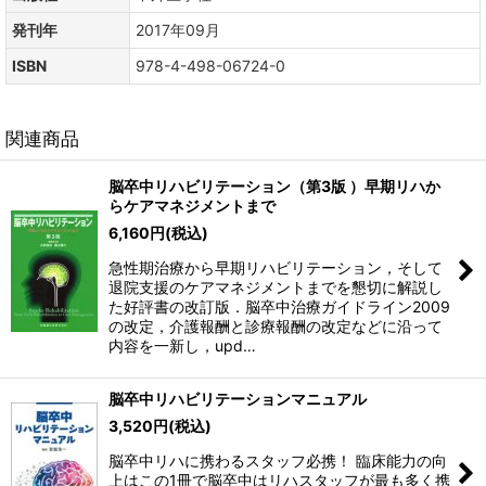
発刊年
2017年09月
ISBN
978-4-498-06724-0
関連商品
脳卒中リハビリテーション（第3版 ）早期リハか
らケアマネジメントまで
6,160
円
(税込)
急性期治療から早期リハビリテーション，そして
退院支援のケアマネジメントまでを懇切に解説し
た好評書の改訂版．脳卒中治療ガイドライン2009
の改定，介護報酬と診療報酬の改定などに沿って
内容を一新し，upd…
脳卒中リハビリテーションマニュアル
3,520
円
(税込)
脳卒中リハに携わるスタッフ必携！ 臨床能力の向
上はこの1冊で脳卒中はリハスタッフが最も多く携