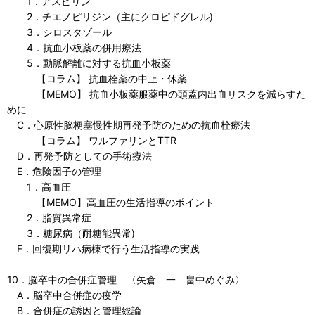
1．アスピリン
2．チエノピリジン（主にクロピドグレル)
3．シロスタゾール
4．抗血小板薬の併用療法
5．動脈解離に対する抗血小板薬
【コラム】 抗血栓薬の中止・休薬
【MEMO】 抗血小板薬服薬中の頭蓋内出血リスクを減らすた
めに
C．心原性脳梗塞慢性期再発予防のための抗血栓療法
【コラム】 ワルファリンとTTR
D．再発予防としての手術療法
E．危険因子の管理
1．高血圧
【MEMO】高血圧の生活指導のポイント
2．脂質異常症
3．糖尿病（耐糖能異常)
F．回復期リハ病棟で行う生活指導の実践
10．脳卒中の合併症管理 〈矢倉 一 畠中めぐみ〉
A．脳卒中合併症の疫学
B．合併症の誘因と管理総論