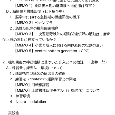
【MEMO 1】発症後早期の麻痺肢の過使用は有害？
D．脳損傷と機能回復（ヒト脳卒中)
1．脳卒中における急性期の機能回復の機序
【MEMO 2】ペナンブラ
2．急性期以降の機能回復機序
【MEMO 3】一次運動野以外の運動関連領野の活動は，麻痺
側上肢の運動に役立っているか？
【MEMO 4】小児と成人における同側経路の役割の違い
【MEMO 5】central pattern generator（CPG)
2．機能回復の神経機構に基づいた介入とその検証 〈宮井一郎〉
A．練習量，練習法，環境について
1．課題指向型練習の練習量の確保
2．練習法（context)〜運動学習との関連
【MEMO】回転板課題
【MEMO】上肢機能回復モデル（行動強化）について
3．練習環境
4．Neuro-modulation
II 実践篇