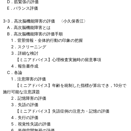
D．筋緊張の評価
E．バランス評価
3-3．高次脳機能障害の評価 〈小久保香江〉
A．高次脳機能障害とは
B．高次脳機能障害の評価手順
1．背景情報・全体的行動の印象の把握
2．スクリーニング
3．詳細な検討
【ミニアドバイス】心理検査実施時の留意事項
4．報告書作成
C．各論
1．注意障害の評価
【ミニアドバイス】年齢を統制した指標が算出でき，10分で
施行可能な注意課題
2．記憶障害の評価
3．失語の評価
【ミニアドバイス】失語症例の注意力・記憶の評価
4．失行の評価
5．視覚性失認の評価
6．半側空間無視の評価