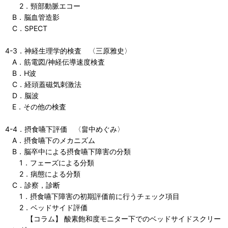
2．頸部動脈エコー
B．脳血管造影
C．SPECT
4-3．神経生理学的検査 〈三原雅史〉
A．筋電図/神経伝導速度検査
B．H波
C．経頭蓋磁気刺激法
D．脳波
E．その他の検査
4-4．摂食嚥下評価 〈畠中めぐみ〉
A．摂食嚥下のメカニズム
B．脳卒中による摂食嚥下障害の分類
1．フェーズによる分類
2．病態による分類
C．診察，診断
1．摂食嚥下障害の初期評価前に行うチェック項目
2．ベッドサイド評価
【コラム】 酸素飽和度モニター下でのベッドサイドスクリー