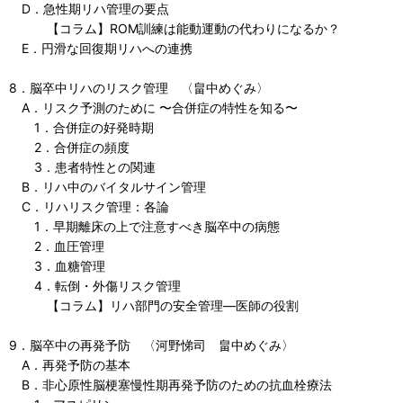
D．急性期リハ管理の要点
【コラム】ROM訓練は能動運動の代わりになるか？
E．円滑な回復期リハへの連携
8．脳卒中リハのリスク管理 〈畠中めぐみ〉
A．リスク予測のために 〜合併症の特性を知る〜
1．合併症の好発時期
2．合併症の頻度
3．患者特性との関連
B．リハ中のバイタルサイン管理
C．リハリスク管理：各論
1．早期離床の上で注意すべき脳卒中の病態
2．血圧管理
3．血糖管理
4．転倒・外傷リスク管理
【コラム】リハ部門の安全管理—医師の役割
9．脳卒中の再発予防 〈河野悌司 畠中めぐみ〉
A．再発予防の基本
B．非心原性脳梗塞慢性期再発予防のための抗血栓療法