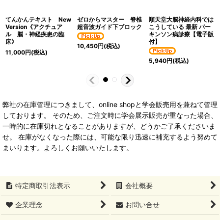
てんかんテキスト New
ゼロからマスター 脊椎
順天堂大脳神経内科では
Version《アクチュア
超音波ガイド下ブロック
こうしている 最新 パー
ル 脳・神経疾患の臨
キンソン病診療【電子版
床》
付】
10,450
円
(税込)
11,000
円
(税込)
5,940
円
(税込)
弊社の在庫管理につきまして、online shopと学会販売用を兼ねて管理
しております。 そのため、ご注文時に学会展示販売が重なった場合、
一時的に在庫切れとなることがありますが、どうかご了承くださいま
せ。 在庫がなくなった際には、可能な限り迅速に補充するよう努めて
まいります。よろしくお願いいたします。
特定商取引法表示
会社概要
企業理念
お問い合せ