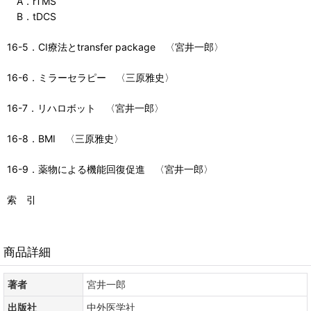
A．rTMS
B．tDCS
16-5．CI療法とtransfer package 〈宮井一郎〉
16-6．ミラーセラピー 〈三原雅史〉
16-7．リハロボット 〈宮井一郎〉
16-8．BMI 〈三原雅史〉
16-9．薬物による機能回復促進 〈宮井一郎〉
索 引
商品詳細
著者
宮井一郎
出版社
中外医学社