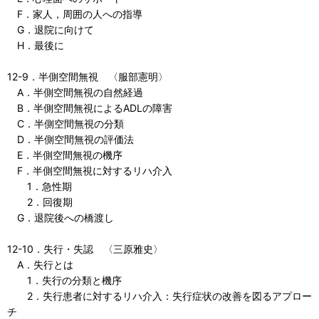
F．家人，周囲の人への指導
G．退院に向けて
H．最後に
12-9．半側空間無視 〈服部憲明〉
A．半側空間無視の自然経過
B．半側空間無視によるADLの障害
C．半側空間無視の分類
D．半側空間無視の評価法
E．半側空間無視の機序
F．半側空間無視に対するリハ介入
1．急性期
2．回復期
G．退院後への橋渡し
12-10．失行・失認 〈三原雅史〉
A．失行とは
1．失行の分類と機序
2．失行患者に対するリハ介入：失行症状の改善を図るアプロー
チ