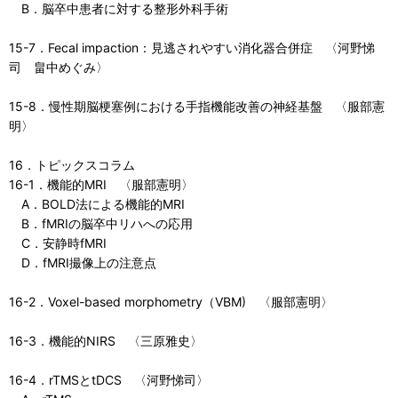
B．脳卒中患者に対する整形外科手術
15-7．Fecal impaction：見逃されやすい消化器合併症 〈河野悌
司 畠中めぐみ〉
15-8．慢性期脳梗塞例における手指機能改善の神経基盤 〈服部憲
明〉
16．トピックスコラム
16-1．機能的MRI 〈服部憲明〉
A．BOLD法による機能的MRI
B．fMRIの脳卒中リハへの応用
C．安静時fMRI
D．fMRI撮像上の注意点
16-2．Voxel-based morphometry（VBM) 〈服部憲明〉
16-3．機能的NIRS 〈三原雅史〉
16-4．rTMSとtDCS 〈河野悌司〉