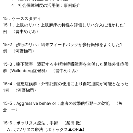
4．社会保障制度の活用例：事例紹介
15．ケーススタディ
15-1．上肢のリハ：上肢麻痺の特性を評価しリハ介入に活かした1
例 〈畠中めぐみ〉
15-2．歩行のリハ：結果フィードバックが歩行転帰をよくした1
例 〈河野悌司〉
15-3．嚥下障害：遷延する中枢性呼吸障害を合併した延髄外側症候
群（Wallenberg症候群) 〈畠中めぐみ〉
15-4．健忘症候群：外部記憶の使用により自宅退院が可能となった
1例 〈河野悌司〉
15-5．Aggressive behavior：患者の攻撃的行動への対処 〈矢
倉 一〉
15-6．ボツリヌス療法，手術 〈柴田 徹〉
A．ボツリヌス療法（ボトックス▲○R▲)