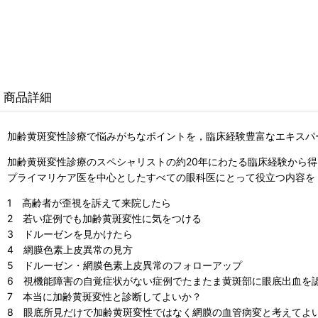
商品詳細
加齢黄斑変性診療で悩みがちなポイントを，臨床経験豊富なエキスパ
加齢黄斑変性診療のスペシャリストの約20年にわたる臨床経験から
プライマリケア医を中心としたすべての眼科医にとって役立つ内容を
1 高齢者が歪視を訴えて来院したら
2 若い症例でも加齢黄斑変性に気をつける
3 ドルーゼンを見かけたら
4 網膜色素上皮異常の見方
5 ドルーゼン・網膜色素上皮異常のフォローアップ
6 視機能障害の自覚症状がない症例でたまたま黄斑部に眼底出血を
7 本当に加齢黄斑変性と診断してよいか？
8 眼底所見だけで加齢黄斑変性ではなく網膜の血管病変と考えてよ