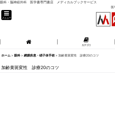
眼科・脳神経外科 医学書専門書店 メディカルブックサービス
医
メニュー
カテゴリ
ホーム
>
眼科
>
網膜疾患・硝子体手術
>
加齢黄斑変性 診療20のコツ
加齢黄斑変性 診療20のコツ