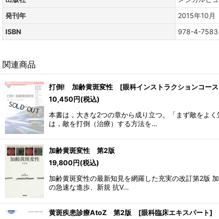
発刊年
2015年10月
ISBN
978-4-7583
関連商品
打倒! 加齢黄斑変性 [眼科インストラクションコース
10,450
円
(税込)
本書は，大きな2つの章から成り立つ。「まず敵をよ
は，敵を打倒（治療）する方法を…
加齢黄斑変性 第2版
19,800
円
(税込)
加齢黄斑変性の最新知見を網羅した充実の改訂第2版 
の急速な進歩、新規 抗V…
黄斑疾患診療AtoZ 第2版 [眼科臨床エキスパート]