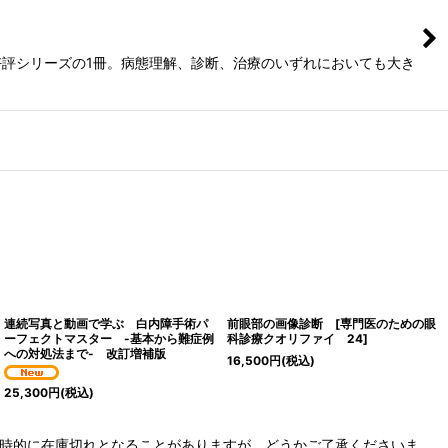
評シリーズの1冊。病態理解、診断、治療のいずれにおいても大き
連続写真と動画で学ぶ 白内障手術パ
前眼部の画像診断 [専門医のための眼
ーフェクトマスター -基本から難症例
科診療クオリファイ 24]
への対処法まで- 改訂増補版
16,500
円
(税込)
25,300
円
(税込)
、一時的に在庫切れとなることがありますが、どうかご了承くださいま