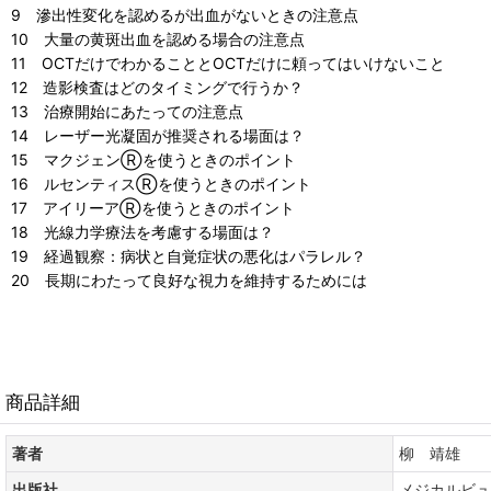
9 滲出性変化を認めるが出血がないときの注意点
10 大量の黄斑出血を認める場合の注意点
11 OCTだけでわかることとOCTだけに頼ってはいけないこと
12 造影検査はどのタイミングで行うか？
13 治療開始にあたっての注意点
14 レーザー光凝固が推奨される場面は？
15 マクジェンⓇを使うときのポイント
16 ルセンティスⓇを使うときのポイント
17 アイリーアⓇを使うときのポイント
18 光線力学療法を考慮する場面は？
19 経過観察：病状と自覚症状の悪化はパラレル？
20 長期にわたって良好な視力を維持するためには
商品詳細
著者
柳 靖雄
出版社
メジカルビュ