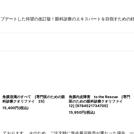
プデートした待望の改訂版！眼科診療のエキスパートを目指すための好
角膜混濁のすべて [専門医のための眼
角膜内皮障害 to the Rescue [専門
科診療クオリファイ 25]
医のための眼科診療クオリファイ
12]
[
9784521734705
]
15,400
円
(税込)
15,950
円
(税込)
ねて管理しております。 そのため、ご注文時に学会展示販売が重なった場合