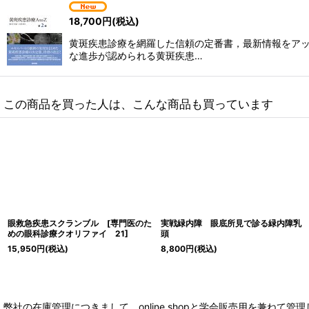
18,700
円
(税込)
黄斑疾患診療を網羅した信頼の定番書，最新情報をアッ
な進歩が認められる黄斑疾患…
この商品を買った人は、こんな商品も買っています
眼救急疾患スクランブル [専門医のた
実戦緑内障 眼底所見で診る緑内障乳
めの眼科診療クオリファイ 21]
頭
15,950
円
(税込)
8,800
円
(税込)
弊社の在庫管理につきまして、online shopと学会販売用を兼