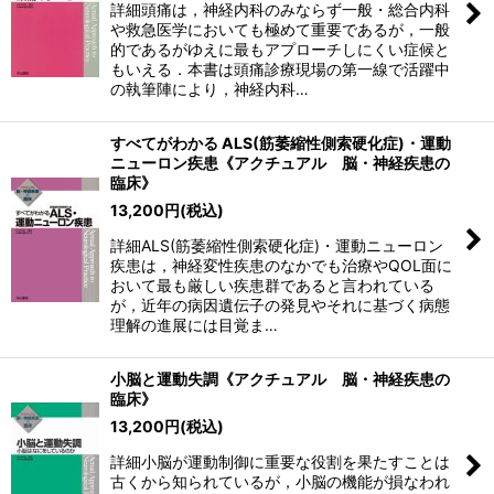
詳細頭痛は，神経内科のみならず一般・総合内科
や救急医学においても極めて重要であるが，一般
的であるがゆえに最もアプローチしにくい症候と
もいえる．本書は頭痛診療現場の第一線で活躍中
の執筆陣により，神経内科…
すべてがわかる ALS(筋萎縮性側索硬化症)・運動
ニューロン疾患《アクチュアル 脳・神経疾患の
臨床》
13,200
円
(税込)
詳細ALS(筋萎縮性側索硬化症)・運動ニューロン
疾患は，神経変性疾患のなかでも治療やQOL面に
おいて最も厳しい疾患群であると言われている
が，近年の病因遺伝子の発見やそれに基づく病態
理解の進展には目覚ま…
小脳と運動失調《アクチュアル 脳・神経疾患の
臨床》
13,200
円
(税込)
詳細小脳が運動制御に重要な役割を果たすことは
古くから知られているが，小脳の機能が損なわれ