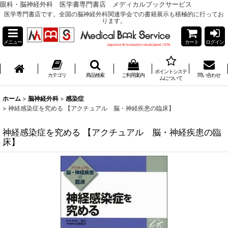
眼科・脳神経外科 医学書専門書店 メディカルブックサービス
医学専門書店です。全国の脳神経外科関連学会での書籍展示も積極的に行ってお
ります。
メニュー
カート
ログイン
ポイントシステ
カテゴリ
商品検索
ご利用案内
問い合わせ
ムについて
ホーム
>
脳神経外科
>
感染症
>
神経感染症を究める 【アクチュアル 脳・神経疾患の臨床】
神経感染症を究める 【アクチュアル 脳・神経疾患の臨
床】