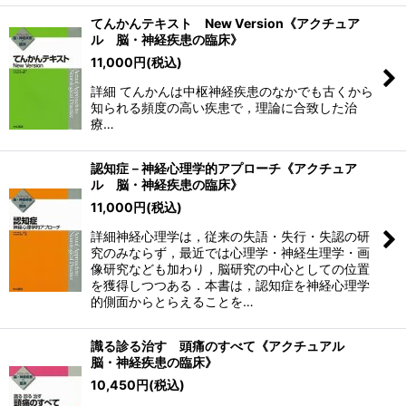
てんかんテキスト New Version《アクチュア
ル 脳・神経疾患の臨床》
11,000
円
(税込)
詳細 てんかんは中枢神経疾患のなかでも古くから
知られる頻度の高い疾患で，理論に合致した治
療…
認知症－神経心理学的アプローチ《アクチュア
ル 脳・神経疾患の臨床》
11,000
円
(税込)
詳細神経心理学は，従来の失語・失行・失認の研
究のみならず，最近では心理学・神経生理学・画
像研究なども加わり，脳研究の中心としての位置
を獲得しつつある．本書は，認知症を神経心理学
的側面からとらえることを…
識る診る治す 頭痛のすべて《アクチュアル
脳・神経疾患の臨床》
10,450
円
(税込)