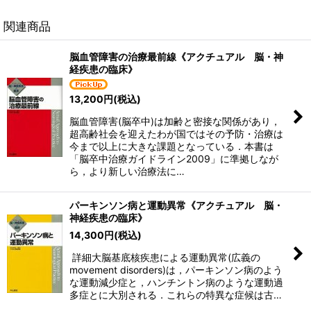
関連商品
脳血管障害の治療最前線《アクチュアル 脳・神
経疾患の臨床》
13,200
円
(税込)
脳血管障害(脳卒中)は加齢と密接な関係があり，
超高齢社会を迎えたわが国ではその予防・治療は
今まで以上に大きな課題となっている．本書は
「脳卒中治療ガイドライン2009」に準拠しなが
ら，より新しい治療法に…
パーキンソン病と運動異常《アクチュアル 脳・
神経疾患の臨床》
14,300
円
(税込)
詳細大脳基底核疾患による運動異常(広義の
movement disorders)は，パーキンソン病のよう
な運動減少症と，ハンチントン病のような運動過
多症とに大別される．これらの特異な症候は古…