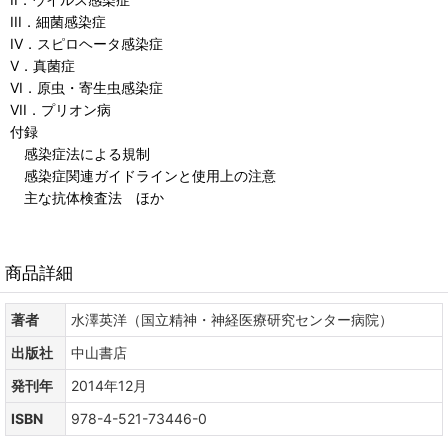
III．細菌感染症
IV．スピロヘータ感染症
V．真菌症
VI．原虫・寄生虫感染症
VII．プリオン病
付録
感染症法による規制
感染症関連ガイドラインと使用上の注意
主な抗体検査法 ほか
商品詳細
著者
水澤英洋（国立精神・神経医療研究センター病院）
出版社
中山書店
発刊年
2014年12月
ISBN
978-4-521-73446-0