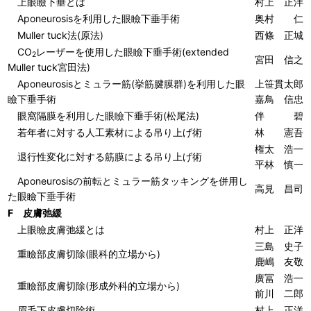
上眼瞼下垂とは
村上 正洋
Aponeurosisを利用した眼瞼下垂手術
奥村 仁
Muller tuck法(原法)
西條 正城
CO
レーザーを使用した眼瞼下垂手術(extended
2
宮田 信之
Muller tuck宮田法)
Aponeurosisとミュラー筋(挙筋腱膜群)を利用した眼
上笹貫太郎
瞼下垂手術
嘉鳥 信忠
眼窩隔膜を利用した眼瞼下垂手術(松尾法)
伴 碧
若年者に対する人工素材による吊り上げ術
林 憲吾
権太 浩一
退行性変化に対する筋膜による吊り上げ術
平林 慎一
Aponeurosisの前転とミュラー筋タッキングを併用し
高見 昌司
た眼瞼下垂手術
F 皮膚弛緩
上眼瞼皮膚弛緩とは
村上 正洋
三島 史子
重瞼部皮膚切除(眼科的立場から)
鹿嶋 友敬
廣冨 浩一
重瞼部皮膚切除(形成外科的立場から)
前川 二郎
眉毛下皮膚切除術
村上 正洋