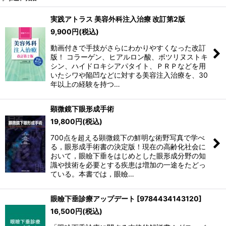
実践アトラス 美容外科注入治療 改訂第2版
9,900
円
(税込)
動画付きで手技がさらにわかりやすくなった改訂
版！ コラーゲン、ヒアルロン酸、ボツリヌストキ
シン、ハイドロキシアパタイト、ＰＲＰなどを用
いたシワや陥凹などに対する美容注入治療を、30
年以上の経験を持つ…
顕微鏡下眼形成手術
19,800
円
(税込)
700点を超える顕微鏡下の鮮明な術野写真で学べ
る，眼形成手術書の決定版！現在の高齢化社会に
おいて，眼瞼下垂をはじめとした眼形成分野の知
識や技術を必要とする疾患は増加の一途をたどっ
ている。本書では，眼瞼…
眼瞼下垂診療アップデート
[
9784434143120
]
16,500
円
(税込)