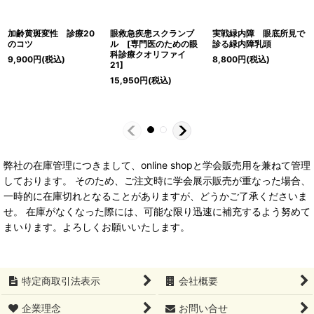
加齢黄斑変性 診療20
眼救急疾患スクランブ
実戦緑内障 眼底所見で
のコツ
ル [専門医のための眼
診る緑内障乳頭
科診療クオリファイ
9,900
円
(税込)
8,800
円
(税込)
21]
15,950
円
(税込)
弊社の在庫管理につきまして、online shopと学会販売用を兼ねて管理
しております。 そのため、ご注文時に学会展示販売が重なった場合、
一時的に在庫切れとなることがありますが、どうかご了承くださいま
せ。 在庫がなくなった際には、可能な限り迅速に補充するよう努めて
まいります。よろしくお願いいたします。
特定商取引法表示
会社概要
企業理念
お問い合せ