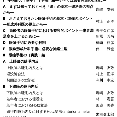
I 手術前の［基本］［準備］編―すべては患者満足のために―
A まずは知っておくべき「眼」の基本―眼科医の視点
鹿嶋 友敬
から―
B おさえておきたい眼瞼手術の基本・準備のポイント
村上 正洋
―形成外科医の視点から―
C 高齢者の眼瞼手術における整容的ポイント―患者満
野平久仁彦
足度を上げるために―
新冨 芳尚
D 眼瞼手術に必要な解剖
柿崎 裕彦
E 眼瞼形成外科手術に必要な神経生理
伴 緑也
II 眼瞼手術の［実践］編
A 上眼瞼の睫毛内反
上眼瞼の睫毛内反とは
鹿嶋 友敬
埋没縫合法
村上 正洋
切開法(Hotz変法)
今川 幸宏
B 下眼瞼の睫毛内反
下眼瞼の睫毛内反とは
鹿嶋 友敬
若年者における埋没法
林 憲吾
若年者におけるHotz変法
田邉 美香
退行性睫毛内反に対するHotz変法(anterior lamellar
末岡健太郎