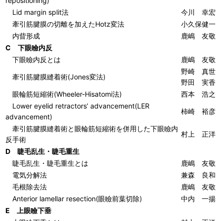
repositioning)
Lid margin split法
今川 幸宏
牽引筋腱膜の切離を加えたHotz変法
小久保健一
内眥形成
鹿嶋 友敬
C 下眼瞼内反
下眼瞼内反とは
鹿嶋 友敬
野崎 真世
牽引筋腱膜縫着術(Jones変法)
野田 実香
眼輪筋短縮術(Wheeler-Hisatomi法)
西本 浩之
Lower eyelid retractors’ advancement(
LER
柿崎 裕彦
advancement)
牽引筋腱膜縫着術と眼輪筋短縮術を併用した下眼瞼内
村上 正洋
反手術
D 睫毛乱生・睫毛重生
睫毛乱生・睫毛重生とは
鹿嶋 友敬
電気分解法
兼森 良和
毛根除去法
鹿嶋 友敬
Anterior lamellar resection(眼瞼前葉切除)
中内 一揚
E 上眼瞼下垂