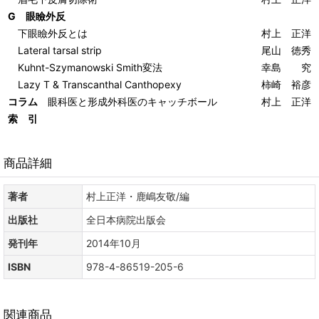
G 眼瞼外反
下眼瞼外反とは
村上 正洋
Lateral tarsal strip
尾山 徳秀
Kuhnt-Szymanowski Smith変法
幸島 究
Lazy T & Transcanthal Canthopexy
柿崎 裕彦
コラム
眼科医と形成外科医のキャッチボール
村上 正洋
索 引
商品詳細
著者
村上正洋・鹿嶋友敬/編
出版社
全日本病院出版会
発刊年
2014年10月
ISBN
978-4-86519-205-6
関連商品