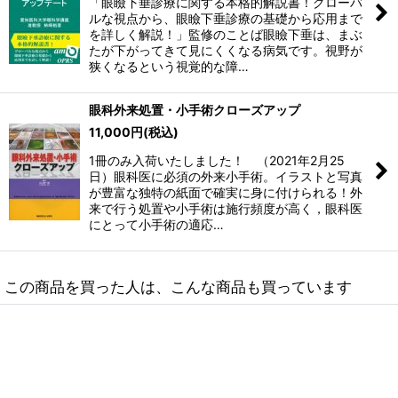
「眼瞼下垂診療に関する本格的解説書！グローバ
ルな視点から、眼瞼下垂診療の基礎から応用まで
を詳しく解説！」監修のことば眼瞼下垂は、まぶ
たが下がってきて見にくくなる病気です。視野が
狭くなるという視覚的な障…
眼科外来処置・小手術クローズアップ
11,000
円
(税込)
1冊のみ入荷いたしました！ （2021年2月25
日）眼科医に必須の外来小手術。イラストと写真
が豊富な独特の紙面で確実に身に付けられる！外
来で行う処置や小手術は施行頻度が高く，眼科医
にとって小手術の適応…
この商品を買った人は、こんな商品も買っています