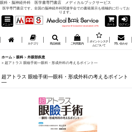
眼科・脳神経外科 医学書専門書店 メディカルブックサービス
医学専門書店です。全国の脳神経外科関連学会での書籍展示も積極的に行ってお
ります。
メニュー
カート
ログイン
ポイントシステ
カテゴリ
商品検索
ご利用案内
問い合わせ
ムについて
ホーム
>
眼科
>
外眼部疾患
>
超アトラス 眼瞼手術―眼科・形成外科の考えるポイント―
超アトラス 眼瞼手術―眼科・形成外科の考えるポイント
―