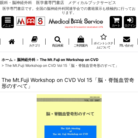
眼科・脳神経外科 医学書専門書店 メディカルブックサービス
医学専門書店です。全国の脳神経外科関連学会での書籍展示も積極的に行ってお
ります。
メニュー
カート
ログイン
ポイントシステ
カテゴリ
商品検索
ご利用案内
問い合わせ
ムについて
ホーム
>
脳神経外科
>
The Mt.Fuji on Workshop on CVD
>
The Mt.Fuji Workshop on CVD Vol 15「脳・脊髄血管奇形のすべて」
The Mt.Fuji Workshop on CVD Vol 15「脳・脊髄血管奇
形のすべて」