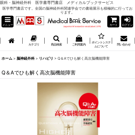
眼科・脳神経外科 医学書専門書店 メディカルブックサービス
医学専門書店です。全国の脳神経外科関連学会での書籍展示も積極的に行ってお
ります。
メニュー
カート
ログイン
ポイントシステ
カテゴリ
商品検索
ご利用案内
問い合わせ
ムについて
ホーム
>
脳神経外科
>
リハビリ
>
Q＆Aでひも解く高次脳機能障害
Q＆Aでひも解く高次脳機能障害