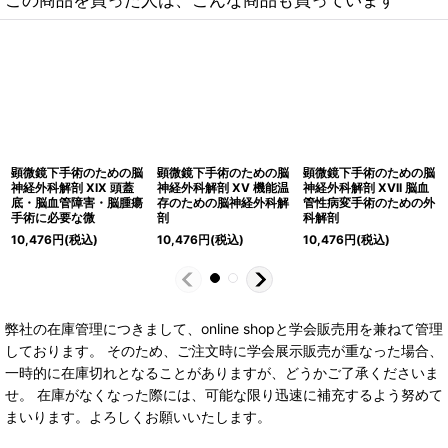
顕微鏡下手術のための脳
顕微鏡下手術のための脳
顕微鏡下手術のための脳
神経外科解剖 XIX 頭蓋
神経外科解剖 XV 機能温
神経外科解剖 XVII 脳血
底・脳血管障害・脳腫瘍
存のための脳神経外科解
管性病変手術のための外
手術に必要な微
剖
科解剖
10,476
円
(税込)
10,476
円
(税込)
10,476
円
(税込)
弊社の在庫管理につきまして、online shopと学会販売用を兼ねて管理
しております。 そのため、ご注文時に学会展示販売が重なった場合、
一時的に在庫切れとなることがありますが、どうかご了承くださいま
せ。 在庫がなくなった際には、可能な限り迅速に補充するよう努めて
まいります。よろしくお願いいたします。