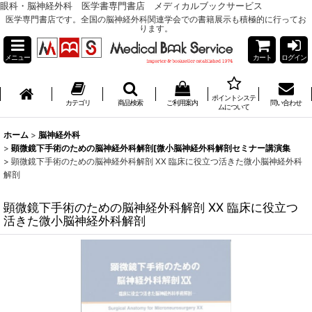
眼科・脳神経外科 医学書専門書店 メディカルブックサービス
医学専門書店です。全国の脳神経外科関連学会での書籍展示も積極的に行ってお
ります。
メニュー
カート
ログイン
ポイントシステ
カテゴリ
商品検索
ご利用案内
問い合わせ
ムについて
ホーム
>
脳神経外科
>
顕微鏡下手術のための脳神経外科解剖[微小脳神経外科解剖セミナー講演集
>
顕微鏡下手術のための脳神経外科解剖 XX 臨床に役立つ活きた微小脳神経外科
解剖
顕微鏡下手術のための脳神経外科解剖 XX 臨床に役立つ
活きた微小脳神経外科解剖