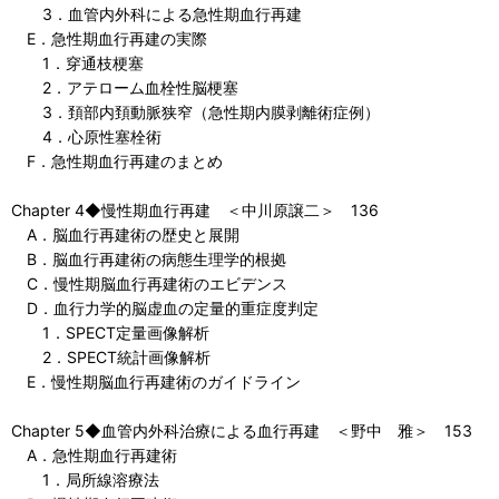
3．血管内外科による急性期血行再建
E．急性期血行再建の実際
1．穿通枝梗塞
2．アテローム血栓性脳梗塞
3．頚部内頚動脈狭窄（急性期内膜剥離術症例）
4．心原性塞栓術
F．急性期血行再建のまとめ
Chapter 4◆慢性期血行再建 ＜中川原譲二＞ 136
A．脳血行再建術の歴史と展開
B．脳血行再建術の病態生理学的根拠
C．慢性期脳血行再建術のエビデンス
D．血行力学的脳虚血の定量的重症度判定
1．SPECT定量画像解析
2．SPECT統計画像解析
E．慢性期脳血行再建術のガイドライン
Chapter 5◆血管内外科治療による血行再建 ＜野中 雅＞ 153
A．急性期血行再建術
1．局所線溶療法