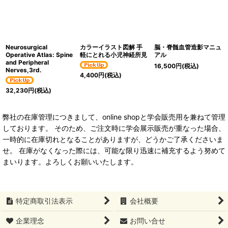
Neurosurgical
カラーイラスト図解 手
脳・脊髄血管造影マニュ
Operative Atlas: Spine
軽にとれる小児神経所見
アル
and Peripheral
16,500
円
(税込)
Nerves,3rd.
4,400
円
(税込)
32,230
円
(税込)
弊社の在庫管理につきまして、online shopと学会販売用を兼ねて管理
しております。 そのため、ご注文時に学会展示販売が重なった場合、
一時的に在庫切れとなることがありますが、どうかご了承くださいま
せ。 在庫がなくなった際には、可能な限り迅速に補充するよう努めて
まいります。よろしくお願いいたします。
特定商取引法表示
会社概要
企業理念
お問い合せ