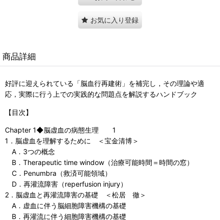
お気に入り登録
商品詳細
好評に迎えられている「脳血行再建術」を補完し，その理論や適
応，実際に行う上での実践的な問題点を解説するハンドブック
【目次】
Chapter 1◆脳虚血の病態生理 1
1．脳虚血を理解するために ＜宝金清博＞
A．3つの概念
B．Therapeutic time window（治療可能時間＝時間の窓）
C．Penumbra（救済可能領域）
D．再灌流障害（reperfusion injury）
2．脳虚血と再灌流障害の基礎 ＜松居 徹＞
A．虚血に伴う脳細胞障害機構の基礎
B．再灌流に伴う細胞障害機構の基礎