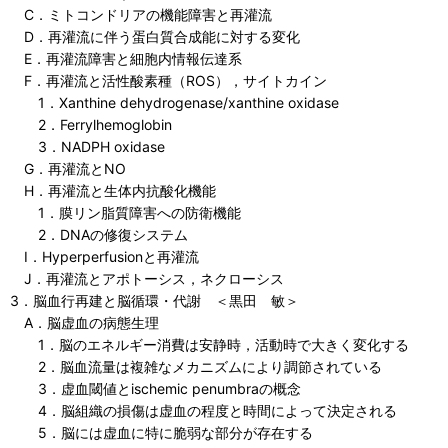
C．ミトコンドリアの機能障害と再灌流
D．再灌流に伴う蛋白質合成能に対する変化
E．再灌流障害と細胞内情報伝達系
F．再灌流と活性酸素種（ROS），サイトカイン
1．Xanthine dehydrogenase/xanthine oxidase
2．Ferrylhemoglobin
3．NADPH oxidase
G．再灌流とNO
H．再灌流と生体内抗酸化機能
1．膜リン脂質障害への防衛機能
2．DNAの修復システム
I．Hyperperfusionと再灌流
J．再灌流とアポトーシス，ネクローシス
3．脳血行再建と脳循環・代謝 ＜黒田 敏＞
A．脳虚血の病態生理
1．脳のエネルギー消費は安静時，活動時で大きく変化する
2．脳血流量は複雑なメカニズムにより調節されている
3．虚血閾値とischemic penumbraの概念
4．脳組織の損傷は虚血の程度と時間によって決定される
5．脳には虚血に特に脆弱な部分が存在する