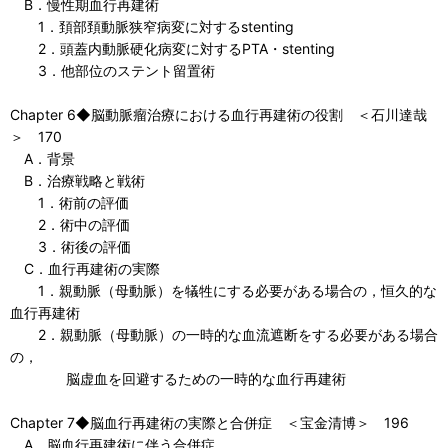
B．慢性期血行再建術
1．頚部頚動脈狭窄病変に対するstenting
2．頭蓋内動脈硬化病変に対するPTA・stenting
3．他部位のステント留置術
Chapter 6◆脳動脈瘤治療における血行再建術の役割 ＜石川達哉
＞ 170
A．背景
B．治療戦略と戦術
1．術前の評価
2．術中の評価
3．術後の評価
C．血行再建術の実際
1．親動脈（母動脈）を犠牲にする必要がある場合の，恒久的な
血行再建術
2．親動脈（母動脈）の一時的な血流遮断をする必要がある場合
の，
脳虚血を回避するための一時的な血行再建術
Chapter 7◆脳血行再建術の実際と合併症 ＜宝金清博＞ 196
A．脳血行再建術に伴う合併症