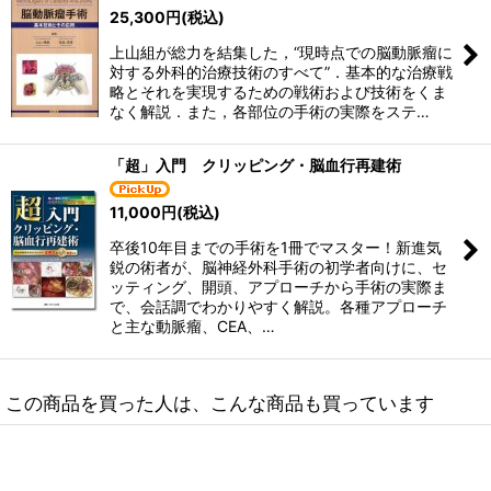
25,300
円
(税込)
上山組が総力を結集した，“現時点での脳動脈瘤に
対する外科的治療技術のすべて”．基本的な治療戦
略とそれを実現するための戦術および技術をくま
なく解説．また，各部位の手術の実際をステ…
「超」入門 クリッピング・脳血行再建術
11,000
円
(税込)
卒後10年目までの手術を1冊でマスター！新進気
鋭の術者が、脳神経外科手術の初学者向けに、セ
ッティング、開頭、アプローチから手術の実際ま
で、会話調でわかりやすく解説。各種アプローチ
と主な動脈瘤、CEA、…
この商品を買った人は、こんな商品も買っています