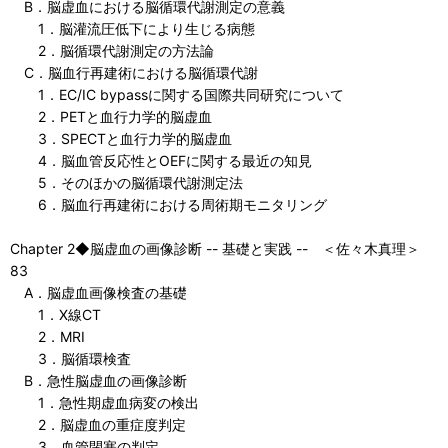
B．脳虚血における脳循環代謝測定の意義
1．脳灌流圧低下により生じる病態
2．脳循環代謝測定の方法論
C．脳血行再建術における脳循環代謝
1．EC/IC bypassに関する国際共同研究について
2．PETと血行力学的脳虚血
3．SPECTと血行力学的脳虚血
4．脳血管反応性とOEFに関する最近の知見
5．そのほかの脳循環代謝測定法
6．脳血行再建術における周術期モニタリング
Chapter 2◆脳虚血の画像診断 -- 基礎と実践 -- ＜佐々木真理＞
83
A．脳虚血画像検査の基礎
1．X線CT
2．MRI
3．脳循環検査
B．急性脳虚血の画像診断
1．急性期虚血病変の検出
2．脳虚血の重症度判定
3．血管閉塞の判定