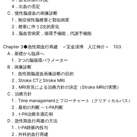
4．出血の否定
C．慢性脳虚血の画像診断
1．無症候性脳梗塞と類似病変
2．梗塞に伴う2次的変化
3．脳血管病変，循環予備能，代謝予備能
Chapter 3◆急性期血行再建 ＜宝金清博 入江伸介＞ 103
A．基礎から臨床へ
1．3つの脳循環パラメーター
B．画像診断
1．急性期脳虚血画像診断の目的
2．Stroke CTとStroke MRI
3．MRI所見による治療方針の決定（Stroke MRIの実際）
C．治療方針
1．Time managementとフローチャート（クリティカルパス）
2．最初の判断 -- t-PA判断
3．t-PA治療非適応例
D．急性期血行再建の方法
1．t-PA静脈内投与
2．外科的血行再建