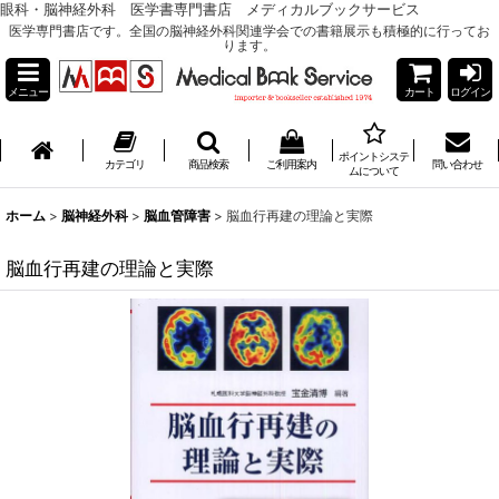
眼科・脳神経外科 医学書専門書店 メディカルブックサービス
医学専門書店です。全国の脳神経外科関連学会での書籍展示も積極的に行ってお
ります。
メニュー
カート
ログイン
ポイントシステ
カテゴリ
商品検索
ご利用案内
問い合わせ
ムについて
ホーム
>
脳神経外科
>
脳血管障害
>
脳血行再建の理論と実際
脳血行再建の理論と実際