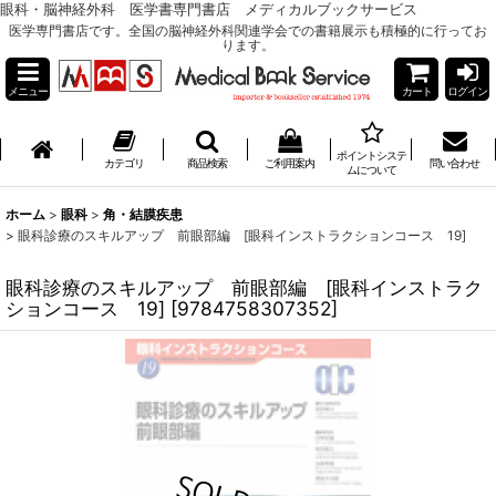
眼科・脳神経外科 医学書専門書店 メディカルブックサービス
医学専門書店です。全国の脳神経外科関連学会での書籍展示も積極的に行ってお
ります。
メニュー
カート
ログイン
ポイントシステ
カテゴリ
商品検索
ご利用案内
問い合わせ
ムについて
ホーム
>
眼科
>
角・結膜疾患
>
眼科診療のスキルアップ 前眼部編 [眼科インストラクションコース 19]
眼科診療のスキルアップ 前眼部編 [眼科インストラク
ションコース 19]
[
9784758307352
]