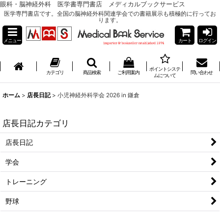
眼科・脳神経外科 医学書専門書店 メディカルブックサービス
医学専門書店です。全国の脳神経外科関連学会での書籍展示も積極的に行ってお
ります。
メニュー
カート
ログイン
ポイントシステ
カテゴリ
商品検索
ご利用案内
問い合わせ
ムについて
ホーム
>
店長日記
>
小児神経外科学会 2026 in 鎌倉
店長日記カテゴリ
店長日記
学会
トレーニング
野球