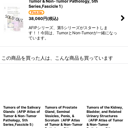
Tumor & Non-Tumor Pathology, 5th
Series,Fascicle 1）
38,060
円
(税込)
AFIPシリーズ、第5シリーズがスタートしま
す！！今回は、TumorとNon-Tumorが一緒になっ
ています。
この商品を買った人は、こんな商品も買っています
Tumors of the Salivary
Tumors of Prostate
Tumors of the Kidney,
Glands（AFIP Atlas of
Gland, Seminal
Bladder, and Related
Tumor & Non-Tumor
Vesicles, Penis, &
Urinary Structures
Pathology, 5th
Scrotum（AFIP Atlas
（AFIP Atlas of Tumor
Series,Fascicle 5）
of Tumor & Non-Tumor
& Non-Tumor