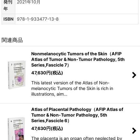
発刊
2021年10月
年
ISBN
978-1-933477-13-8
関連商品
Nonmelanocytic Tumors of the Skin（AFIP
Atlas of Tumor & Non-Tumor Pathology, 5th
Series,Fascicle 7）
47,630
円
(税込)
This latest version of the Atlas of Non-
melanocytic Tumors of the Skin is rich in
illustrations, aim…
Atlas of Placental Pathology（AFIP Atlas of
Tumor & Non-Tumor Pathology, 5th
Series,Fascicle 6）
47,630
円
(税込)
The placenta is an organ often neglected by