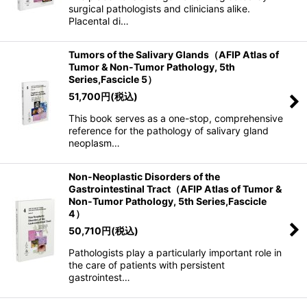
surgical pathologists and clinicians alike.
Placental di…
Tumors of the Salivary Glands（AFIP Atlas of
Tumor & Non-Tumor Pathology, 5th
Series,Fascicle 5）
51,700
円
(税込)
This book serves as a one-stop, comprehensive
reference for the pathology of salivary gland
neoplasm…
Non-Neoplastic Disorders of the
Gastrointestinal Tract（AFIP Atlas of Tumor &
Non-Tumor Pathology, 5th Series,Fascicle
4）
50,710
円
(税込)
Pathologists play a particularly important role in
the care of patients with persistent
gastrointest…