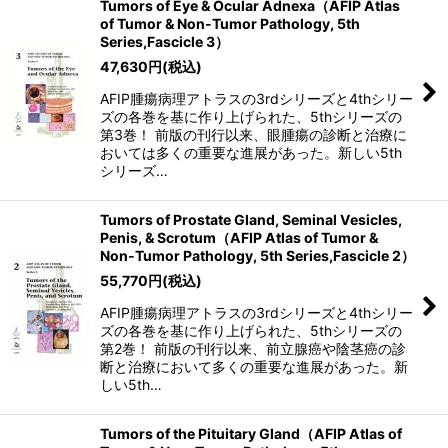
Tumors of Eye & Ocular Adnexa（AFIP Atlas
of Tumor & Non-Tumor Pathology, 5th
Series,Fascicle 3）
47,630
円
(税込)
AFIP腫瘍病理アトラスの3rdシリーズと4thシリー
ズの各巻を基に作り上げられた、5thシリーズの
第3巻！ 前版の刊行以来、眼腫瘍の診断と治療に
おいては多くの重要な進展があった。新しい5th
シリーズ…
Tumors of Prostate Gland, Seminal Vesicles,
Penis, & Scrotum（AFIP Atlas of Tumor &
Non-Tumor Pathology, 5th Series,Fascicle 2）
55,770
円
(税込)
AFIP腫瘍病理アトラスの3rdシリーズと4thシリー
ズの各巻を基に作り上げられた、5thシリーズの
第2巻！ 前版の刊行以来、前立腺癌や陰茎癌の診
断と治療において多くの重要な進展があった。新
しい5th…
Tumors of the Pituitary Gland（AFIP Atlas of