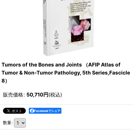
Tumors of the Bones and Joints （AFIP Atlas of
Tumor & Non-Tumor Pathology, 5th Series,Fascicle
8）
販売価格
:
50,710
円
(税込)
Facebookでシェア
数量
: