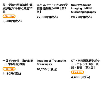
脳・脊髄の画像診断 “鑑
エキスパートのための脊
Neurovascular
別診断力”を磨く厳選22
椎脊髄疾患のMRI【第3
Imaging : MRI &
題
版】
Microangiography
22,000
円
(税込)
28,270
円
(税込)
5,500
円
(税込)
一目でわかる！脳のＭＲ
Imaging of Traumatic
CT・MRI画像解剖ポケ
Ｉ正常解剖と機能
Brain Injury
ットアトラス 1巻 頭
部・頸部 【第4版】
10,230
円
(税込)
4,180
円
(税込)
4,400
円
(税込)