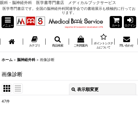
眼科・脳神経外科 医学書専門書店 メディカルブックサービス
医学専門書店です。全国の脳神経外科関連学会での書籍展示も積極的に行ってお
ります。
メニュー
カート
ログイン
ポイントシステ
カテゴリ
商品検索
ご利用案内
問い合わせ
ムについて
ホーム
>
脳神経外科
>
画像診断
画像診断
表示順変更
閉じる
47
件
表示数
:
並び順
: