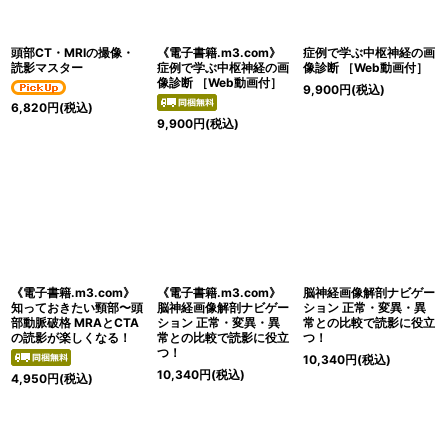
絞り込む
頭部CT・MRIの撮像・
《電子書籍.m3.com》
症例で学ぶ中枢神経の画
読影マスター
症例で学ぶ中枢神経の画
像診断 ［Web動画付］
像診断 ［Web動画付］
9,900
円
(税込)
6,820
円
(税込)
9,900
円
(税込)
《電子書籍.m3.com》
《電子書籍.m3.com》
脳神経画像解剖ナビゲー
知っておきたい頸部〜頭
脳神経画像解剖ナビゲー
ション 正常・変異・異
部動脈破格 MRAとCTA
ション 正常・変異・異
常との比較で読影に役立
の読影が楽しくなる！
常との比較で読影に役立
つ！
つ！
10,340
円
(税込)
10,340
円
(税込)
4,950
円
(税込)