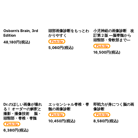
Osborn's Brain, 3rd
頭部画像診断をもっとわ
小児神経の画像診断 改
Edition
かりやすく
訂第２版 ―脳脊髄から
頭頸部・骨軟部まで―
48,180
円
(税込)
5,060
円
(税込)
16,500
円
(税込)
Dr.のほしい画像が撮れ
エッセンシャル脊椎・脊
即戦力が身につく脳の画
る！ オーダーの解釈と
髄の画像診断
像診断
撮影・撮像技術 脳・
頭頸部・脊椎・脊髄
10,450
円
(税込)
8,580
円
(税込)
6,380
円
(税込)