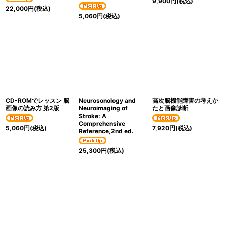
9,900
円
(税込)
22,000
円
(税込)
5,060
円
(税込)
CD-ROMでレッスン 脳
Neurosonology and
高次脳機能障害の考えか
画像の読み方 第2版
Neuroimaging of
たと画像診断
Stroke: A
Comprehensive
5,060
円
(税込)
7,920
円
(税込)
Reference,2nd ed.
25,300
円
(税込)