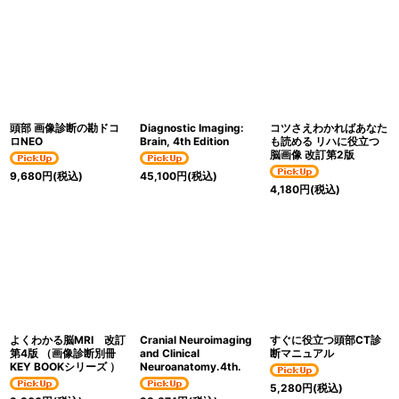
頭部 画像診断の勘ドコ
Diagnostic Imaging:
コツさえわかればあなた
ロNEO
Brain, 4th Edition
も読める リハに役立つ
脳画像 改訂第2版
9,680
円
(税込)
45,100
円
(税込)
4,180
円
(税込)
よくわかる脳MRI 改訂
Cranial Neuroimaging
すぐに役立つ頭部CT診
第4版 （画像診断別冊
and Clinical
断マニュアル
KEY BOOKシリーズ ）
Neuroanatomy.4th.
5,280
円
(税込)