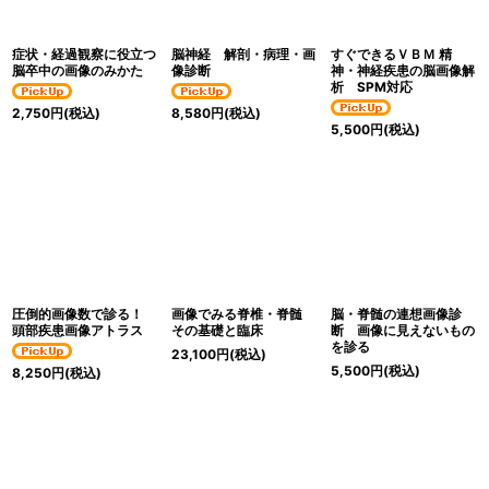
症状・経過観察に役立つ
脳神経 解剖・病理・画
すぐできるＶＢＭ 精
脳卒中の画像のみかた
像診断
神・神経疾患の脳画像解
析 SPM対応
2,750
円
(税込)
8,580
円
(税込)
5,500
円
(税込)
圧倒的画像数で診る！
画像でみる脊椎・脊髄
脳・脊髄の連想画像診
頭部疾患画像アトラス
その基礎と臨床
断 画像に見えないもの
を診る
23,100
円
(税込)
5,500
円
(税込)
8,250
円
(税込)