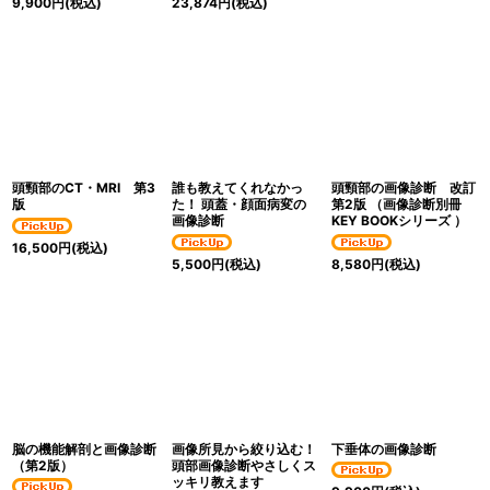
9,900
円
(税込)
23,874
円
(税込)
頭頸部のCT・MRI 第3
誰も教えてくれなかっ
頭頸部の画像診断 改訂
版
た！ 頭蓋・顔面病変の
第2版 （画像診断別冊
画像診断
KEY BOOKシリーズ ）
16,500
円
(税込)
5,500
円
(税込)
8,580
円
(税込)
脳の機能解剖と画像診断
画像所見から絞り込む！
下垂体の画像診断
（第2版）
頭部画像診断やさしくス
ッキリ教えます