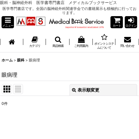
眼科・脳神経外科 医学書専門書店 メディカルブックサービス
医学専門書店です。全国の脳神経外科関連学会での書籍展示も積極的に行ってお
ります。
メニュー
カート
ログイン
ポイントシステ
カテゴリ
商品検索
ご利用案内
問い合わせ
ムについて
ホーム
>
眼科
>
眼病理
眼病理
表示順変更
閉じる
0
件
表示数
:
並び順
: