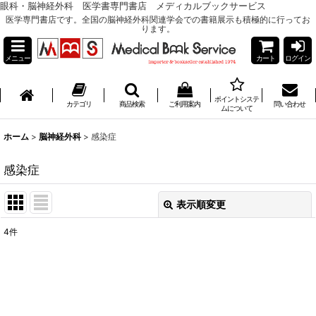
眼科・脳神経外科 医学書専門書店 メディカルブックサービス
医学専門書店です。全国の脳神経外科関連学会での書籍展示も積極的に行ってお
ります。
メニュー
カート
ログイン
ポイントシステ
カテゴリ
商品検索
ご利用案内
問い合わせ
ムについて
ホーム
>
脳神経外科
>
感染症
感染症
表示順変更
閉じる
4
件
表示数
:
並び順
: