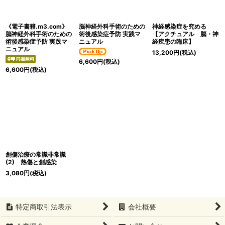
絞り込む
《電子書籍.m3.com》
脳神経外科手術のための
神経感染症を究める
脳神経外科手術のための
術後感染症予防 実践マ
【アクチュアル 脳・神
術後感染症予防 実践マ
ニュアル
経疾患の臨床】
ニュアル
13,200
円
(税込)
6,600
円
(税込)
6,600
円
(税込)
創傷治療の常識非常識
(2) 熱傷と創感染
3,080
円
(税込)
特定商取引法表示
会社概要