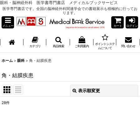
眼科・脳神経外科 医学書専門書店 メディカルブックサービス
医学専門書店です。全国の脳神経外科関連学会での書籍展示も積極的に行ってお
ります。
メニュー
カート
ログイン
ポイントシステ
カテゴリ
商品検索
ご利用案内
問い合わせ
ムについて
ホーム
>
眼科
>
角・結膜疾患
角・結膜疾患
表示順変更
閉じる
28
件
表示数
:
並び順
: