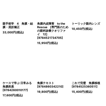
眼手術学 4 角膜・結
角膜内皮障害 to the
トーリック眼内レンズ
膜・屈折矯正
Rescue [専門医のため
10,450
円
(税込)
の眼科診療クオリファ
33,000
円
(税込)
イ 12]
[
9784521734705
]
15,950
円
(税込)
ケースで学ぶ 日常みる
角膜テキスト
これで完璧 角膜移植
角膜疾患
[
9784860342210
]
[
9784525360511
]
[
9784260010177
]
19,800
円
(税込)
15,400
円
(税込)
17,600
円
(税込)