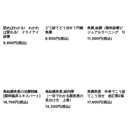
読めばわかる! わかれ
どう診てどう治す？円錐
角膜,結膜（眼科診療ビ
ば変わる! ドライアイ
角膜
ジュアルラーニング 1)
診療
9,900
円
(税込)
11,000
円
(税込)
9,900
円
(税込)
角結膜疾患の治療戦略
角結膜疾患,緑内障
角膜疾患 外来でこう診
[眼科臨床エキスパート]
（一目でわかる眼疾患の
てこう治せ 改訂第2版
見分け方 上巻）
18,700
円
(税込)
17,600
円
(税込)
14,300
円
(税込)