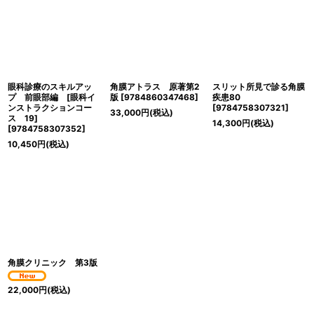
眼科診療のスキルアッ
角膜アトラス 原著第2
スリット所見で診る角膜
プ 前眼部編 [眼科イ
版
[
9784860347468
]
疾患80
ンストラクションコー
[
9784758307321
]
33,000
円
(税込)
ス 19]
14,300
円
(税込)
[
9784758307352
]
10,450
円
(税込)
角膜クリニック 第3版
22,000
円
(税込)