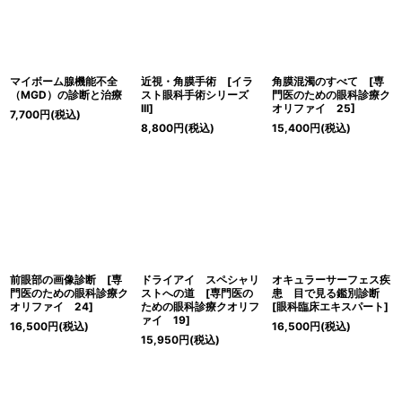
マイボーム腺機能不全
近視・角膜手術 [イラ
角膜混濁のすべて [専
（MGD）の診断と治療
スト眼科手術シリーズ
門医のための眼科診療ク
III]
オリファイ 25]
7,700
円
(税込)
8,800
円
(税込)
15,400
円
(税込)
前眼部の画像診断 [専
ドライアイ スペシャリ
オキュラーサーフェス疾
門医のための眼科診療ク
ストへの道 [専門医の
患 目で見る鑑別診断
オリファイ 24]
ための眼科診療クオリフ
[眼科臨床エキスパート]
ァイ 19]
16,500
円
(税込)
16,500
円
(税込)
15,950
円
(税込)