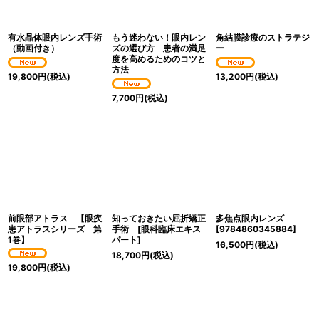
絞り込む
有水晶体眼内レンズ手術
もう迷わない！眼内レン
角結膜診療のストラテジ
（動画付き）
ズの選び方 患者の満足
ー
度を高めるためのコツと
方法
19,800
円
(税込)
13,200
円
(税込)
7,700
円
(税込)
前眼部アトラス 【眼疾
知っておきたい屈折矯正
多焦点眼内レンズ
患アトラスシリーズ 第
手術 [眼科臨床エキス
[
9784860345884
]
1巻】
パート]
16,500
円
(税込)
18,700
円
(税込)
19,800
円
(税込)