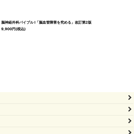
脳神経外科バイブル I「脳血管障害を究める」改訂第2版
9,900
円
(税込)