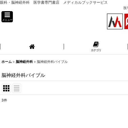
眼科・脳神経外科 医学書専門書店 メディカルブックサービス
医
メニュー
カテゴリ
ホーム
>
脳神経外科
>
脳神経外科バイブル
脳神経外科バイブル
3
件
表示数
:
並び順
: