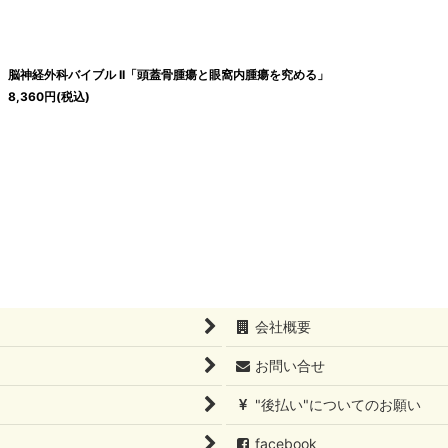
絞り込む
脳神経外科バイブル II「頭蓋骨腫瘍と眼窩内腫瘍を究める」
8,360
円
(税込)
会社概要
お問い合せ
"後払い"についてのお願い
facebook