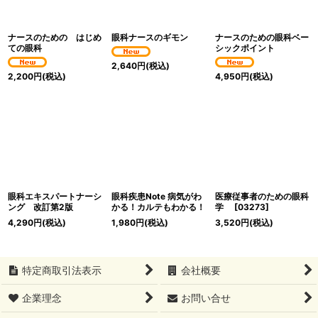
絞り込む
ナースのための はじめ
眼科ナースのギモン
ナースのための眼科ベー
ての眼科
シックポイント
2,640
円
(税込)
2,200
円
(税込)
4,950
円
(税込)
眼科エキスパートナーシ
眼科疾患Note 病気がわ
医療従事者のための眼科
ング 改訂第2版
かる！カルテもわかる！
学
[
03273
]
4,290
円
(税込)
1,980
円
(税込)
3,520
円
(税込)
特定商取引法表示
会社概要
企業理念
お問い合せ