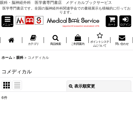
眼科・脳神経外科 医学書専門書店 メディカルブックサービス
医学専門書店です。全国の脳神経外科関連学会での書籍展示も積極的に行ってお
ります。
メニュー
カート
ログイン
ポイントシステ
カテゴリ
商品検索
ご利用案内
問い合わせ
ムについて
ホーム
>
眼科
>
コメディカル
コメディカル
表示順変更
閉じる
6
件
表示数
:
並び順
: