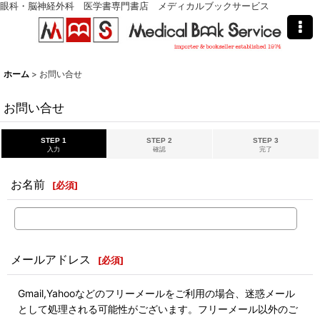
眼科・脳神経外科 医学書専門書店 メディカルブックサービス
ホーム
>
お問い合せ
お問い合せ
STEP 1
STEP 2
STEP 3
入力
確認
完了
お名前
[
必須
]
メールアドレス
[
必須
]
Gmail,Yahooなどのフリーメールをご利用の場合、迷惑メール
として処理される可能性がございます。フリーメール以外のご