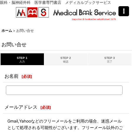
眼科・脳神経外科 医学書専門書店 メディカルブックサービス
ホーム
>
お問い合せ
お問い合せ
STEP 1
STEP 2
STEP 3
入力
確認
完了
お名前
[
必須
]
メールアドレス
[
必須
]
Gmail,Yahooなどのフリーメールをご利用の場合、迷惑メール
として処理される可能性がございます。フリーメール以外のご